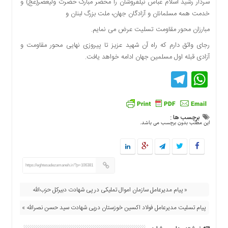
سردار رشید اسلام عباس نیلفروشان را محضر مبارک حضرت ولیعصر(عج) و
اقتصادی
خدمت همه مسلمانان و آزادگان جهان، ملت بزرگ لبنان و
فرهنگ
مبارزان محور مقاومت تسلیت عرض می نمایم.
و
هنر
رجای واثق دارم که راه آن شهید عزیز تا پیروزی نهایی محور مقاومت و
آزادی قبله اول مسلمین جهان ادامه خواهد یافت.
بین
الملل
Telegram
WhatsApp
یادداشت
چند
رسانه
برچسب ها :
این مطلب بدون برچسب می باشد.
یادداشت
https://eghtesadezamaneh.ir/?p=106381
« پیام مدیرعامل سازمان اموال تملیکی در پی شهادت دبیرکل حزب‌الله
پیام تسلیت مدیرعامل فولاد اکسین خوزستان درپی شهادت سید حسن نصرالله »