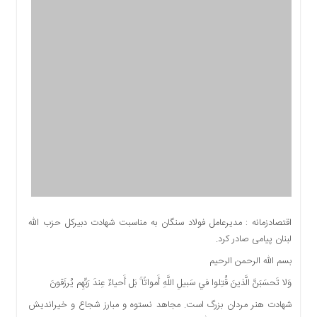
اقتصادی
اجتماعی
فرهنگ
و
هنر
بورس
بانک
و
بیمه
صنعت
و
معدن
نفت
اقتصادزمانه : مدیرعامل فولاد سنگان به مناسبت شهادت دبیرکل حزب الله
و
لبنان پیامی صادر کرد.
انرژی
بسم الله الرحمن الرحیم
فناوری
وَلا تَحسَبَنَّ الَّذينَ قُتِلوا في سَبيلِ اللَّهِ أَمواتًا ۚ بَل أَحياءٌ عِندَ رَبِّهِم يُرزَقونَ
منظقه
شهادت هنر مردان بزرگ است. مجاهد نستوه و مبارز شجاع و خیراندیش
آزاد