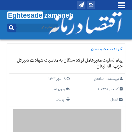
Eghtesade
zamaneh
منوی
بالا
تماس
با
گروه :
صنعت و معدن
ما
پیام تسلیت مدیرعامل فولاد سنگان به مناسبت شهادت دبیرکل
درباره
حزب الله لبنان
ما
منوی
نویسنده :
gookel
۰۸ مهر ۱۴۰۳
اصلی
کد خبر 106381
بدون نظر
خانه
ایمیل
پرینت
اقتصادی
اجتماعی
بین
الملل