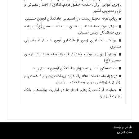
ناوبری هوایی ایران/ حماسه حضور مردم، نمادی از اقتدار عملیاتی و
توان مدیریتی کشور
برپایی غرفه محیط زیست در راهپیمایی جاماندگان اربعین حسینی
میزبانی موکب منطقه ۱۲ از عاشقان اباعبدالله الحسین (ع) در پیاده
روی جاماندگان اربعین حسینی
روایت بانک ایران زمین از بانکداری نوین با خلق تجربه برای
مشتری
ویدئو | برپایی موکب صندوق قرض‌الحسنه شاهد در اربعین
حسینی (ع)
بانک مسکن امسال هم میزبان جاماندگان اربعین حسینی بود
در چهار ماه نخست ۱۴۰۵ رقم خورد؛ پرداخت بیش از ۸ همت وام
ازدواج به زوج‌های جوان توسط بانک ملی ایران
حمایت از کسب‌وکارهای استان‌ها در اولویت برنامه‌های بانک
تجارت قرار دارد
طراحی و توسعه
سان دیزاین