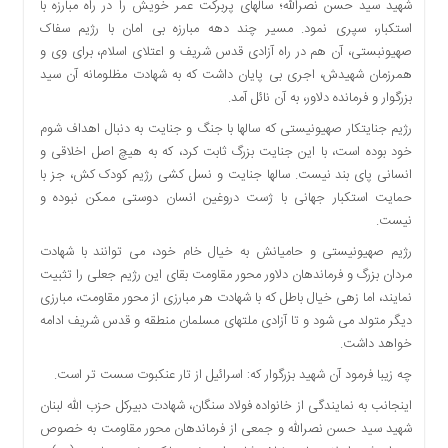
شهید سید حسن نصرالله؛ سالهای پربرکت عمر خویش را در راه مبارزه با
دسترسی
استکبار، سپری نمود. مسیر چند دهه مبارزه بی امان با رژیم سفاک
سریع
صهیونبستی، آن هم در راه آزادی قدس شریف و اعتلای اسلام، برای وی و
تماس
همرزمان شهیدش، اجری بی پایان داشت که به شهادت مظلومانه آن سید
با
بزرگوار و فرمانده دلاور، به آن نائل آمد.
ما
رژیم جنایتکار صهیونیستی که سالها با جنگ و جنایت به دنبال اهداف شوم
درباره
خود بوده است، با این جنایت بزرگ ثابت کرد، که به هیچ اصل اخلاقی و
ما
انسانی پای بند نیست. سالها جنایت و نسل کشی رژیم کودک کش، جز با
کتاب
حمایت استکبار جهانی با ژست دروغین انسان دوستی ممکن نبوده و
پلیس،امنیت
نیست.
و
رژیم صهیونیستی و حامیانش به خیال خام خود، می توانند با شهادت
جامعه
مردان بزرگ و فرماندهان دلاور محور مقاومت بقای این رژیم جعلی را تثبیت
گرایی
نمایند، اما زهی خیال باطل که با شهادت هر مبارزی از محور مقاومت، مبارزی
به
چاپ
دیگر متولد می شود و تا آزادی ملتهای مسلمان منطقه و قدس شریف ادامه
رسید
خواهد داشت.
چه زیبا فرمود آن شهید بزرگوار که: اسرائیل از تار عنکبوت سست تر است.
اخبار
سایت
اینجانب به نمایندگی از خانواده فولاد سنگان، شهادت دبیرکل حزب الله لبنان
شهید سید حسن نصرالله و جمعی از فرماندهان محور مقاومت به خصوص
اجتماعی