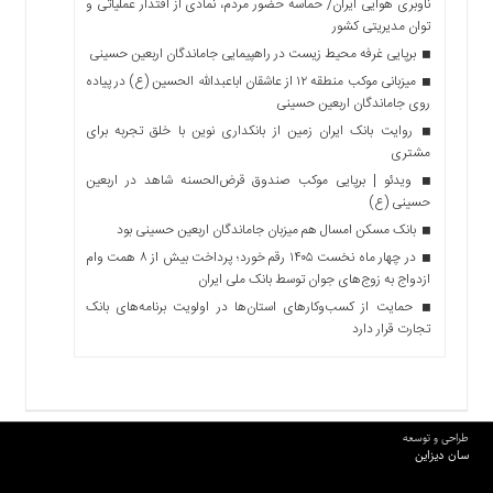
ناوبری هوایی ایران/ حماسه حضور مردم، نمادی از اقتدار عملیاتی و
توان مدیریتی کشور
برپایی غرفه محیط زیست در راهپیمایی جاماندگان اربعین حسینی
میزبانی موکب منطقه ۱۲ از عاشقان اباعبدالله الحسین (ع) در پیاده
روی جاماندگان اربعین حسینی
روایت بانک ایران زمین از بانکداری نوین با خلق تجربه برای
مشتری
ویدئو | برپایی موکب صندوق قرض‌الحسنه شاهد در اربعین
حسینی (ع)
بانک مسکن امسال هم میزبان جاماندگان اربعین حسینی بود
در چهار ماه نخست ۱۴۰۵ رقم خورد؛ پرداخت بیش از ۸ همت وام
ازدواج به زوج‌های جوان توسط بانک ملی ایران
حمایت از کسب‌وکارهای استان‌ها در اولویت برنامه‌های بانک
تجارت قرار دارد
طراحی و توسعه
سان دیزاین