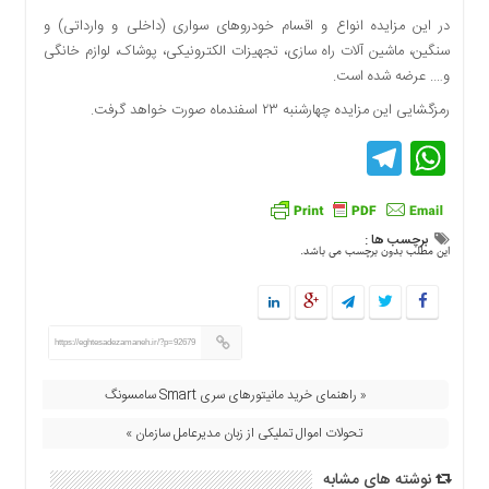
دسترسی
در این مزایده انواع و اقسام خودروهای سواری (داخلی و وارداتی) و
سریع
سنگین، ماشین آلات راه سازی، تجهیزات الکترونیکی، پوشاک، لوازم خانگی
تماس
و…. عرضه شده است.
با
رمزگشایی این مزایده چهارشنبه ۲۳ اسفندماه صورت خواهد گرفت.
ما
Telegram
WhatsApp
درباره
ما
کتاب
پلیس،امنیت
برچسب ها :
و
این مطلب بدون برچسب می باشد.
جامعه
گرایی
به
https://eghtesadezamaneh.ir/?p=92679
چاپ
رسید
« راهنمای خرید مانیتورهای سری Smart سامسونگ
اخبار
تحولات اموال تملیکی از زبان مدیرعامل سازمان »
سایت
اجتماعی
نوشته های مشابه