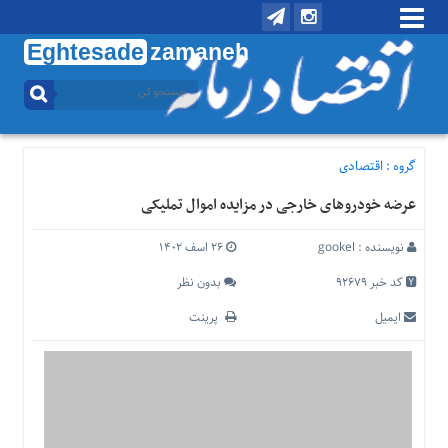
Eghtesade
zamaneh
منوی
بالا
تماس
با
گروه :
اقتصادی
ما
عرضه خودروهای خارجی در مزایده اموال تملیکی
درباره
ما
نویسنده :
gookel
۲۶ اسف ۱۴۰۲
منوی
اصلی
کد خبر 92679
بدون نظر
خانه
ایمیل
پرینت
اقتصادی
اجتماعی
بین
الملل