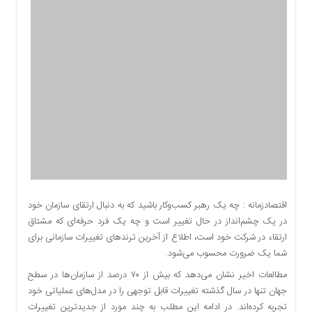
اقتصادی
اجتماعی
فرهنگ
و
هنر
بورس
بانک
و
بیمه
صنعت
و
معدن
اقتصادزمانه : چه یک رهبر کسب‌وکار باشید که به دنبال ارتقای سازمان خود
نفت
در یک چشم‌انداز در حال تغییر است و چه یک فرد حرفه‌ای که مشتاق
و
ارتقاء در شرکت خود است، اطلاع از آخرین ترندهای تغییرات سازمانی برای
انرژی
شما یک ضرورت محسوب می‌شود.
فناوری
مطالعات اخیر نشان می‌دهد که بیش از ۷۰ درصد از سازمان‌ها در سطح
منظقه
جهان تنها در سال گذشته تغییرات قابل توجهی را در مدل‌های عملیاتی خود
آزاد
تجربه کرده‌اند. در ادامه این مطلب به چند مورد از جدیدترین تغییرات