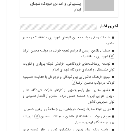
پشتیبانی و امدادی فرودگاه شهدای
ایلام
آخرین اخبار
خدمات رسانی موکب محبان الرضای شهرداری منطقه ۴ در مسیر
مشایه
استقبال زائرین اربعین از مراسم تعزیه خوانی در موکب محبان الرضا
(ع) شهرداری منطقه یک
توسعه زیرساخت‌های فرودگاهی، افزایش شبکه پروازی و تقویت
توان پشتیبانی و امدادی فرودگاه شهدای ایلام
ترویج فرهنگ عاشورایی بین کودکان و نوجوانان با فعالیت حسینیه
کودک در موکب محبان الرضا(ع)
تقدیر معاون اول رئیس‌جمهور از کارکنان شرکت فرودگاه ها و
ناوبری هوایی ایران/ حماسه حضور مردم، نمادی از اقتدار عملیاتی و
توان مدیریتی کشور
برپایی غرفه محیط زیست در راهپیمایی جاماندگان اربعین حسینی
میزبانی موکب منطقه ۱۲ از عاشقان اباعبدالله الحسین (ع) در پیاده
روی جاماندگان اربعین حسینی
روایت بانک ایران زمین از بانکداری نوین با خلق تجربه برای