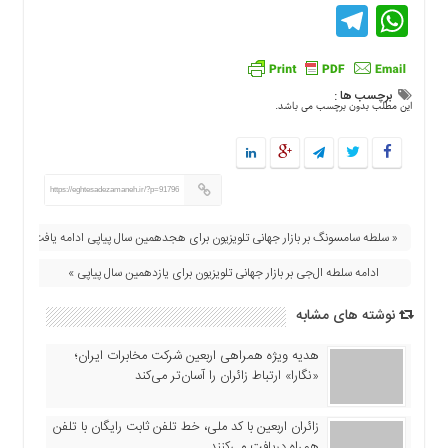
Telegram
WhatsApp
برچسب ها :
این مطلب بدون برچسب می باشد.
https://eghtesadezamaneh.ir/?p=91796
« سلطه سامسونگ بر بازار جهانی تلویزیون برای هجدهمین سال پیاپی ادامه یافت
ادامه سلطه ال‌جی بر بازار جهانی تلویزیون برای یازدهمین سال پیاپی »
نوشته های مشابه
هدیه ویژه همراهی اربعین شرکت مخابرات ایران؛
«نگارا» ارتباط زائران را آسان‌تر می‌کند
زائران اربعین با کد ملی، خط تلفن ثابت رایگان با تلفن
همراه دریافت می‌کنند