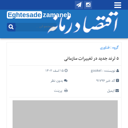
Eghtesade
zamaneh
منوی
بالا
تماس
با
گروه :
فناوری
ما
۵ ترند جدید در تغییرات سازمانی
درباره
ما
نویسنده :
gookel
۱۵ اسف ۱۴۰۲
منوی
اصلی
کد خبر 91796
بدون نظر
خانه
ایمیل
پرینت
اقتصادی
اجتماعی
بین
الملل