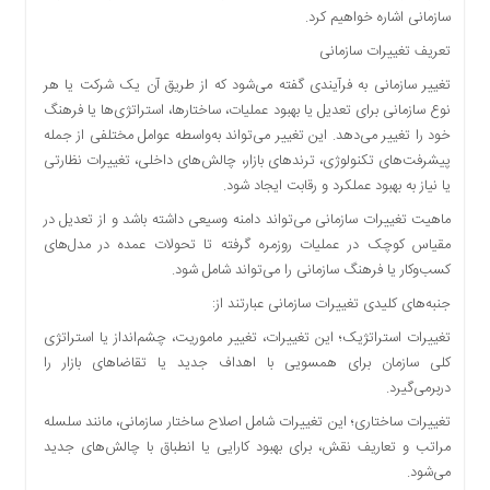
سازمانی اشاره خواهیم کرد.
دسترسی
سریع
تعریف تغییرات سازمانی
تماس
تغییر سازمانی به فرآیندی گفته می‌شود که از طریق آن یک شرکت یا هر
با
نوع سازمانی برای تعدیل یا بهبود عملیات، ساختارها، استراتژی‌ها یا فرهنگ
ما
خود را تغییر می‌دهد. این تغییر می‌تواند به‌واسطه عوامل مختلفی از جمله
درباره
پیشرفت‌های تکنولوژی، ترندهای بازار، چالش‌های داخلی، تغییرات نظارتی
ما
یا نیاز به بهبود عملکرد و رقابت ایجاد شود.
کتاب
ماهیت تغییرات سازمانی می‌تواند دامنه وسیعی داشته باشد و از تعدیل در
پلیس،امنیت
مقیاس کوچک در عملیات روزمره گرفته تا تحولات عمده در مدل‌های
و
کسب‌وکار یا فرهنگ سازمانی را می‌تواند شامل شود.
جامعه
گرایی
جنبه‌های کلیدی تغییرات سازمانی عبارتند از:
به
تغییرات استراتژیک؛ این تغییرات، تغییر ماموریت، چشم‌انداز یا استراتژی
چاپ
کلی سازمان برای همسویی با اهداف جدید یا تقاضاهای بازار را
رسید
دربرمی‌گیرد.
اخبار
تغییرات ساختاری؛ این تغییرات شامل اصلاح ساختار سازمانی، مانند سلسله
سایت
مراتب و تعاریف نقش، برای بهبود کارایی یا انطباق با چالش‌های جدید
اجتماعی
می‌شود.