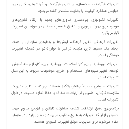
اقتصادی
تغییرات فرآیند؛ به ساده‌سازی یا تغییر فرآیندها و گردش‌های کاری برای
افزایش عملکرد، کیفیت یا رضایت مشتری گفته می‌شود.
فرهنگ
و
تغییرات تکنولوژی: پیاده‌سازی فناوری‌های جدید یا ارتقاء فناوری‌های
هنر
موجود برای بهبود بهره‌وری و انطباق با عصر دیجیتال در حوزه این تغییرات
بین
قرار می‌گیرد.
الملل
تغییرات فرهنگی: تغییر فرهنگ، ارزش‌ها و رفتارهای سازمانی با هدف
یادداشت
ایجاد یک محیط کاری مثبت، فراگیر یا نوآورانه‌تر، در تعریف تغییرات
فرهنگی است.
چند
رسانه
تغییرات مربوط به نیروی کار: اصلاحات مربوط به نیروی کار، از جمله آموزش،
توسعه، تغییر شیوه‌های استخدام و اخراج، موضوعات مربوط به این مدل
یادداشت
تغییرات است.
تغییرات سازمانی معمولاً چالش‌برانگیز هستند، چراکه مستلزم مدیریت
مقاومت کارکنان، اطمینان از ارتباطات شفاف و حفظ تداوم عملیات در طول
تغییرات است.
برنامه‌ریزی دقیق، ارتباطات شفاف، مشارکت کارکنان و ارزیابی مداوم جهت
اطمینان از اینکه تغییرات به نتایج مطلوب می‌رسد و به‌طور پایدار در سازمان
ادغام می‌شود، برای مدیریت موفق تغییرات ضروری هستند.