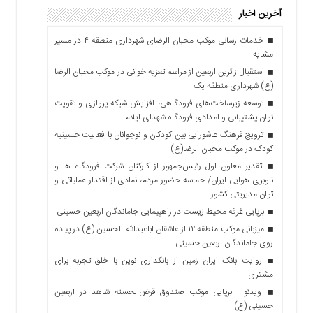
آخرین اخبار
خدمات رسانی موکب محبان الرضای شهرداری منطقه ۴ در مسیر
مشایه
استقبال زائرین اربعین از مراسم تعزیه خوانی در موکب محبان الرضا
(ع) شهرداری منطقه یک
توسعه زیرساخت‌های فرودگاهی، افزایش شبکه پروازی و تقویت
توان پشتیبانی و امدادی فرودگاه شهدای ایلام
ترویج فرهنگ عاشورایی بین کودکان و نوجوانان با فعالیت حسینیه
کودک در موکب محبان الرضا(ع)
تقدیر معاون اول رئیس‌جمهور از کارکنان شرکت فرودگاه ها و
ناوبری هوایی ایران/ حماسه حضور مردم، نمادی از اقتدار عملیاتی و
توان مدیریتی کشور
برپایی غرفه محیط زیست در راهپیمایی جاماندگان اربعین حسینی
میزبانی موکب منطقه ۱۲ از عاشقان اباعبدالله الحسین (ع) در پیاده
روی جاماندگان اربعین حسینی
روایت بانک ایران زمین از بانکداری نوین با خلق تجربه برای
مشتری
ویدئو | برپایی موکب صندوق قرض‌الحسنه شاهد در اربعین
حسینی (ع)