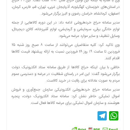
وی با اشاره به اینکه این اولین حراج سال ۱۴۰۳ است گفت: این ۳۱ حراج
دسترسی
در استان‌های خوزستان، کهگیلویه، آذربایجان غربی، تهران، قم، فارس، کرمان،
سریع
اصفهان، کرمانشاه، خراسان رضوی و البرز برگزار می‌شود.
تماس
مدیر سامانه حراج خرده‌فروشی ادامه داد: در این دوره، کالاهایی از جمله
با
لوازم خانگی برقی، سرمایشی و گرمایشی، لوازم آشپزخانه، کالای دیجیتال،
ما
وسایل تنظیف و سایر موارد عرضه می‌شود.
درباره
وی تاکید کرد: کلیه متقاضیان می‌توانند از ساعت ۸ صبح روز شنبه ۲۵
ما
فروردین تا ساعت ۱۹ روز ۲۸ فروردین نسبت به ارائه پیشنهاد قیمت کالاها
کتاب
اقدام کنند.
پلیس،امنیت
خالقی با بیان اینکه حراج کالاها از طریق سامانه ستاد الکترونیک دولت
و
جامعه
برگزار می‌شود گفت: این امر در راستای شفافیت در عرضه و دسترسی عموم
گرایی
مردم به صورت عادلانه برای رقابت در خرید کالاست.
به
مدیر سامانه حراج خرده‌فروشی الکترونیکی سازمان جمع‌آوری و فروش
چاپ
اموال تملیکی خاطر نشان کرد: سامانه ستاد الکترونیک دولت، پنجره
رسید
هوشمند و سازمان اموال تملیکی برای عرضه کالاها فعال است.
اخبار
Telegram
WhatsApp
سایت
اجتماعی