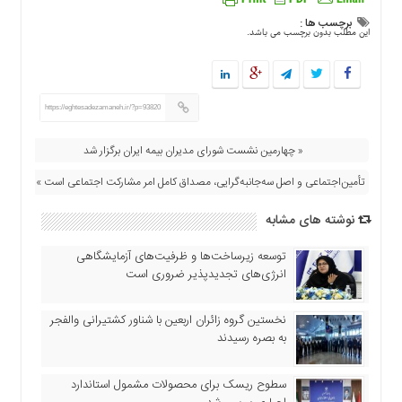
اقتصادی
برچسب ها :
این مطلب بدون برچسب می باشد.
فرهنگ
و
هنر
بین
https://eghtesadezamaneh.ir/?p=93820
الملل
یادداشت
« چهارمین نشست شورای مدیران بیمه ایران برگزار شد
چند
تأمین‌اجتماعی و اصل سه‌جانبه‌گرایی، مصداق کامل امر مشارکت اجتماعی است »
رسانه
نوشته های مشابه
یادداشت
توسعه زیرساخت‌ها و ظرفیت‌های آزمایشگاهی
انرژی‌های تجدیدپذیر ضروری است
نخستین گروه زائران اربعین با شناور کشتیرانی والفجر
به بصره رسیدند
سطوح ریسک برای محصولات مشمول استاندارد