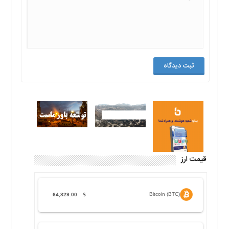
قیمت ارز
Bitcoin (BTC)
64,829.00
$