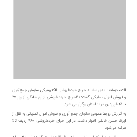
اقتصادی
اجتماعی
فرهنگ
و
هنر
بورس
بانک
و
بیمه
صنعت
و
معدن
اقتصادزمانه : مدیر سامانه حراج خرده‌فروشی الکترونیکی سازمان جمع‌آوری
نفت
و فروش اموال تملیکی گفت: ۳۱حراج خرده فروشی لوازم خانگی از روز ۲۵
و
تا ۲۸ فروردین در ۱۱ استان برگزار می شود.
انرژی
به گزارش روابط عمومی سازمان جمع آوری و فروش اموال تملیکی به نقل از
فناوری
ایرنا، حسن خالقی اظهار داشت: در این حراج خرده‌فروشی، ۴۶۰ ردیف کالا
منظقه
عرضه می‌شود.
آزاد