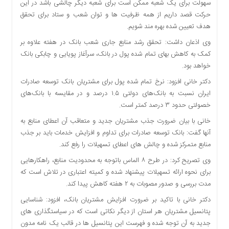
سهولت برای یک شعبه ممکن است برای شعبه دیگر چالشی باشد در این
اقتصادی
حرکت قصد داریم از همه ظرفیت ها و توان شعب و ستاد برای تحقق
فرهنگ
هدف تعیین شده بهره مند شویم.
و
وی اذعان داشت: تحقق رشد منابع جاری شعب بانک در هفته علاوه بر
هنر
کمک به کاهش بهای تمام شده پول در بانک، سرآغاز پویایی و چابکی بانک
بین
خواهد بود.
الملل
دکتر خانی افزود: نرخ تمام شده پول برای مشتریان بانک توسعه صادرات
یادداشت
ایران نسبت به بانک‌های دولتی ۱.۵ درصد و در مقایسه با بانک‌های
چند
خصولتی حدود ۳ درصد کمتر است.
رسانه
خانی با بیان ضرورت جذب مشتریان جدید و متعاقب آن اعطای منابع به
یادداشت
آنها گفت: بانک توسعه صادرات برای تداوم و افزایش خدمات باید بر جذب
منابع متمرکز شده و چالش ­های اعطای تسهیلات را رفع کند.
وی تصریح کرد: در طرح ۸ الماس باتوجه به محدودیت منابع، راهکارهایی
برای نحوه ارائه تسهیلات پیشنهاد شده و کمیته اعتباری در تلاش است که
مدت بررسی و صدور مصوبات به ۲ هفته کاهش پیدا کند.
دکتر خانی با تاکید بر ضرورت افزایش مشتریان بانک، افزود: شناسایی
پتانسیل مشتریان هر استان از دیگر نکاتی است که در سیاستگذاری های
جدید به آن توجه شده و فهرست این پتانسیل ها در قالب یک نامه مدون