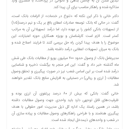
تبدیل شدن آن به چالش بدهی و ناتوانی در پرداخت، با مشتری وارد
مذاکره شده و راهکار مناسب برای آن پیدا کند.
دکتر خانی با ذکر این نکته که «تنوع در خدمات» از الزامات بانک است،
گفت: در حالی که بانک توسعه صادرات اعطای بالغ بر یک و نیم درصد(۱٫۵)
از تسهیلات بانکی کشور را بر عهده دارد، اما درآمد تسهیلاتی آن به مراتب
کمتر است. لازم است کارشناسان و بویژه همکاران حوزه اعتبارات، این
موضوع را با هدف پیدا کردن راه حل بررسی کنند تا فرایند اصلاح شده و
بانک به میزان تسهیلات اعطایی درآمد داشته باشد.
مدیرعامل بانک از وصول حدود ۲۰۰ میلیون یورو از مطالبات بانک طی شش
ماه گذشته خبر داد و گفت: این امر منجر به برگشت ذخیره و شناسایی
درآمد شده است بر این اساس شعب نیز در صورت پیگیری و تحقق وصول
مطالبات ( ارزی و ریالی) در دستیابی به افزایش منابع بانک تقدیر خواهند
شد.
خانی گفت: بانکی که بیش از ۸۰ درصد پرتفوی آن ارزی بوده و
ظرفیت‌های قابل توجهی دارد باید واحدی جهت وصول مطالبات داشته
باشد، در همین راستا، یک اداره کل ذیل مدیریت امور حقوقی با هدف
پیگیری هدفمند و با طراحی راهکارهای وصول مطالبات و پیاده سازی آن
در شعب و واحدهای ذیمدخل ایجاد شده است.