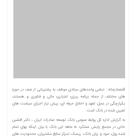
اقتصادی
اجتماعی
فرهنگ
و
هنر
بورس
بانک
و
بیمه
صنعت
و
معدن
اقتصادزمانه : تمامی واحدهای ستادی موظف به پشتیبانی از صف در حوزه
نفت
های مختلف از جمله برنامه ریزی، اعتباری، مالی و فناوری و…هستند،
و
یکپارچگی در عمل، تعهد و اخلاق حرفه ای، پیش نیاز اجرای سیاست های
انرژی
تعیین شده در بانک است.
فناوری
به گزارش اداره کل روابط عمومی بانک توسعه صادرات ایران ، دکتر افشین
منظقه
خانی در مجمع پایش عملکرد نه ماهه این بانک با بیان اینکه بهای تمام
آزاد
شده پول، سود و زیان بانک، ریسک تمرکز منابع مشتریان، محدودیت های