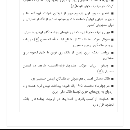
ترویج فرهنگ عاشورایی بین کودکان و نوجوانان با فعالیت حسینیه
کودک در موکب محبان الرضا(ع)
تقدیر معاون اول رئیس‌جمهور از کارکنان شرکت فرودگاه ها و
ناوبری هوایی ایران/ حماسه حضور مردم، نمادی از اقتدار عملیاتی و
توان مدیریتی کشور
برپایی غرفه محیط زیست در راهپیمایی جاماندگان اربعین حسینی
میزبانی موکب منطقه ۱۲ از عاشقان اباعبدالله الحسین (ع) در پیاده
روی جاماندگان اربعین حسینی
روایت بانک ایران زمین از بانکداری نوین با خلق تجربه برای
مشتری
ویدئو | برپایی موکب صندوق قرض‌الحسنه شاهد در اربعین
حسینی (ع)
بانک مسکن امسال هم میزبان جاماندگان اربعین حسینی بود
در چهار ماه نخست ۱۴۰۵ رقم خورد؛ پرداخت بیش از ۸ همت وام
ازدواج به زوج‌های جوان توسط بانک ملی ایران
حمایت از کسب‌وکارهای استان‌ها در اولویت برنامه‌های بانک
تجارت قرار دارد