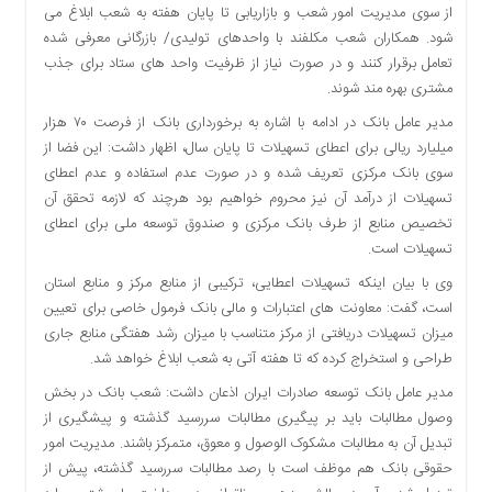
از سوی مدیریت امور شعب و بازاریابی تا پایان هفته به شعب ابلاغ می
شود. همکاران شعب مکلفند با واحدهای تولیدی/ بازرگانی معرفی شده
تعامل برقرار کنند و در صورت نیاز از ظرفیت واحد های ستاد برای جذب
مشتری بهره مند شوند.
مدیر عامل بانک در ادامه با اشاره به برخورداری بانک از فرصت ۷۰ هزار
میلیارد ریالی برای اعطای تسهیلات تا پایان سال، اظهار داشت: این فضا از
سوی بانک مرکزی تعریف شده و در صورت عدم استفاده و عدم اعطای
تسهیلات از درآمد آن نیز محروم خواهیم بود هرچند که لازمه تحقق آن
تخصیص منابع از طرف بانک مرکزی و صندوق توسعه ملی برای اعطای
تسهیلات است.
وی با بیان اینکه تسهیلات اعطایی، ترکیبی از منابع مرکز و منابع استان
است، گفت: معاونت های اعتبارات و مالی بانک فرمول خاصی برای تعیین
میزان تسهیلات دریافتی از مرکز متناسب با میزان رشد هفتگی منابع جاری
طراحی و استخراج کرده که تا هفته آتی به شعب ابلاغ خواهد شد.
مدیر عامل بانک توسعه صادرات ایران اذعان داشت: شعب بانک در بخش
وصول مطالبات باید بر پیگیری مطالبات سررسید گذشته و پیشگیری از
تبدیل آن به مطالبات مشکوک الوصول و معوق، متمرکز باشند. مدیریت امور
حقوقی بانک هم موظف است با رصد مطالبات سررسید گذشته، پیش از