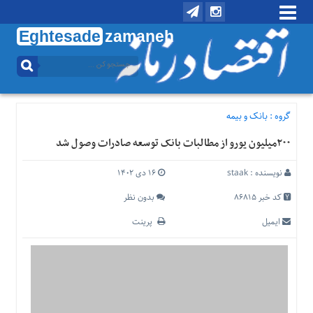
Eghtesade
zamaneh
منوی
بالا
تماس
با
گروه :
بانک و بیمه
ما
۲۰۰میلیون یورو از مطالبات بانک توسعه صادرات وصول شد
درباره
ما
نویسنده :
staak
۱۶ دی ۱۴۰۲
منوی
اصلی
کد خبر 86815
بدون نظر
خانه
ایمیل
پرینت
اقتصادی
اجتماعی
بین
الملل