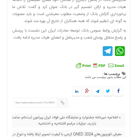
مدیرعامل بانک در بخش دیگری از سخنان خود فضای معیشتی را دغدغه
هیات مدیره و ارکان تصمیم گیر در بانک عنوان کرد و گفت: تلاش ما
برخورداری کارکنان بانک از وضعیت مطلوب معیشتی است و باید مصوبات
به گونه ای تنظیم شوند که همه همکاران از نتایج آن بهره مند شوند.
به گزارش روابط عمومی بانک توسعه صادرات ایران این نشست با پرسش
و پاسخ متقابل روسای شعب و مدیرعامل و اعضای هیات مدیره ادامه یافت.
Telegram
WhatsApp
برچسب ها :
این مطلب بدون برچسب می باشد.
https://eghtesadezamaneh.ir/?p=86815
« اطلاعیه دبیرخانه جشنواره و نمایشگاه ملی فولاد ایران پیرامون ثبت‌نام، ساعت
بازدید، جزئیات مراسم افتتاحیه و اختتامیه
معرفی تلویزیون‌های QNED 2024 ال‌جی با کیفیت تصویر ارتقا یافته و تنوع در