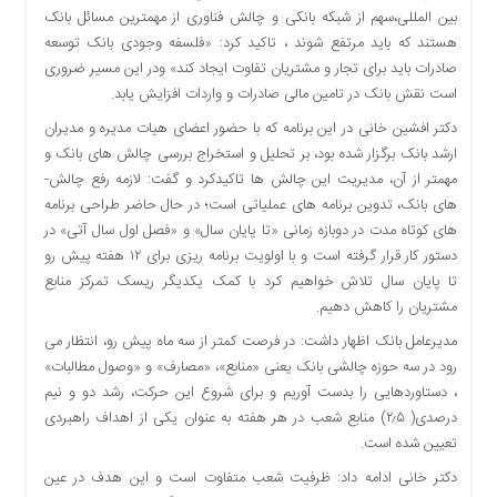
بین المللی،سهم از شبکه بانکی و چالش فناوری از مهمترین مسائل بانک
دسترسی
هستند که باید مرتفع شوند ، تاکید کرد: «فلسفه وجودی بانک توسعه
سریع
صادرات باید برای تجار و مشتریان تفاوت ایجاد کند» ودر این مسیر ضروری
تماس
است نقش بانک در تامین مالی صادرات و واردات افزایش یابد.
با
ما
دکتر افشین خانی در این برنامه که با حضور اعضای هیات مدیره و مدیران
درباره
ارشد بانک برگزار شده بود، بر تحلیل و استخراج بررسی چالش­ های بانک و
ما
مهمتر از آن، مدیریت این چالش­ ها تاکیدکرد و گفت: لازمه رفع چالش­
های بانک، تدوین برنامه ­های عملیاتی است؛ در حال حاضر طراحی برنامه
کتاب
های کوتاه مدت در دوبازه زمانی «تا پایان سال» و «فصل اول سال آتی» در
پلیس،امنیت
دستور کار قرار گرفته است و با اولویت برنامه ریزی برای ۱۲ هفته پیش رو
و
تا پایان سال تلاش خواهیم کرد با کمک یکدیگر ریسک تمرکز منابع
جامعه
گرایی
مشتریان را کاهش دهیم.
به
مدیرعامل بانک اظهار داشت: در فرصت کمتر از سه ماه پیش رو، انتظار می
چاپ
رود در سه حوزه چالشی بانک یعنی «منابع»، «مصارف» و «وصول مطالبات»
رسید
، دستاوردهایی را بدست آوریم و برای شروع این حرکت، رشد دو و نیم
اخبار
درصدی( ۲٫۵) منابع شعب در هر هفته به عنوان یکی از اهداف راهبردی
سایت
تعیین شده است.
اجتماعی
دکتر خانی ادامه داد: ظرفیت شعب متفاوت است و این هدف در عین