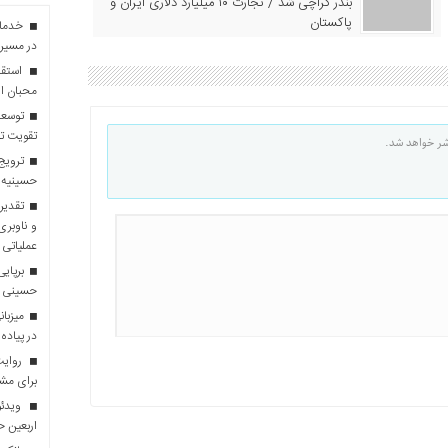
بندر کراچی شد / تجارت ۱۰ میلیارد دلاری ایران و
پاکستان
در مسیر 
استقبا
محبان ا
توسعه
تقویت تو
شر خواهد شد.
ترویج 
حسینیه 
تقدیر 
و ناوبری
عملیاتی 
برپایی
حسینی
در پیاده
روایت 
برای مش
ویدئو
اربعین 