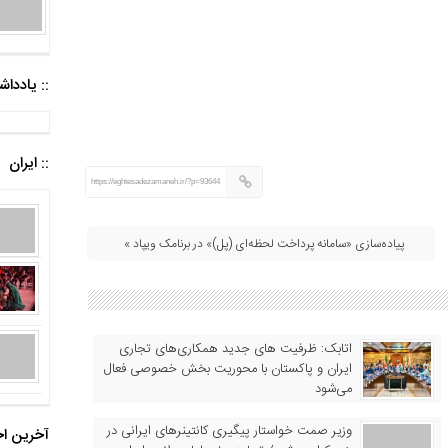
:: یادد
:: ایران
https://eghtesadezamaneh.ir/?p=93644
پیاده‌سازی «سامانه پرداخت لحظه‌ای (پل)» در برنامک ویپاد »
اتابک: ظرفیت های جدید همکاری‌های تجاری
ایران و پاکستان با محوریت بخش خصوصی فعال
می‌شود
وزیر صمت خواستار پیگیری کانتینرهای ایرانی در
آخرین اخ