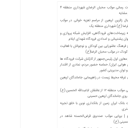
خدمات رسانی موکب محبان الرضای شهرداری منطقه ۴
مشایه
ل زائرین اربعین از مراسم تعزیه خوانی در موکب
لرضا (ع) شهرداری منطقه یک
 زیرساخت‌های فرودگاهی، افزایش شبکه پروازی و
ان پشتیبانی و امدادی فرودگاه شهدای ایلام
فرهنگ عاشورایی بین کودکان و نوجوانان با فعالیت
کودک در موکب محبان الرضا(ع)
معاون اول رئیس‌جمهور از کارکنان شرکت فرودگاه ها
 هوایی ایران/ حماسه حضور مردم، نمادی از اقتدار
و توان مدیریتی کشور
 غرفه محیط زیست در راهپیمایی جاماندگان اربعین
میزبانی موکب منطقه ۱۲ از عاشقان اباعبدالله الحسین (ع)
 روی جاماندگان اربعین حسینی
بانک ایران زمین از بانکداری نوین با خلق تجربه
تری
 | برپایی موکب صندوق قرض‌الحسنه شاهد در
حسینی (ع)