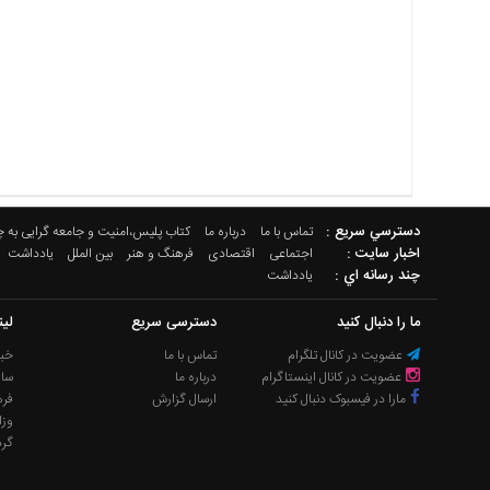
دسترسي سريع :
تماس با ما
درباره ما
کتاب پلیس،امنیت و جامعه گرایی به 
اخبار سایت :
اجتماعی
اقتصادی
فرهنگ و هنر
بین الملل
یادداشت
چند رسانه اي :
یادداشت
ما را دنبال کنید
دسترسی سریع
لی
عضویت در کانال تلگرام
تماس با ما
خبر
عضویت در کانال اینستاگرام
درباره ما
سا
مارا در فیسبوک دنبال کنید
ارسال گزارش
فره
وزا
گر