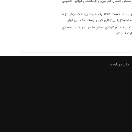
مسکن امسال هم میزبان جاماندگان اربعین حسینی
در چهار ماه نخست ۱۴۰۵ رقم خورد؛ پرداخت بیش از ۸
ازدواج به زوج‌های جوان توسط بانک ملی ایران
از کسب‌وکارهای استان‌ها در اولویت برنامه‌های
رت قرار دارد
متن درباره ما