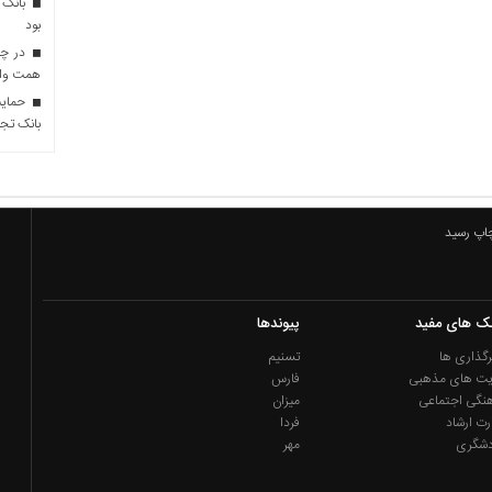
بانک 
بود
همت وام 
حمایت 
بانک تجا
چاپ رسید
نک های مفید
پیوندها
گذاری ها
تسنیم
یت های مذهبی
فارس
نگی اجتماعی
میزان
رت ارشاد
فردا
دشگری
مهر