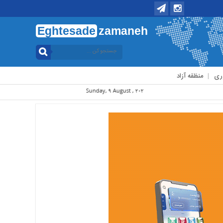
Eghtesade
zamaneh
ری
منظقه آزاد