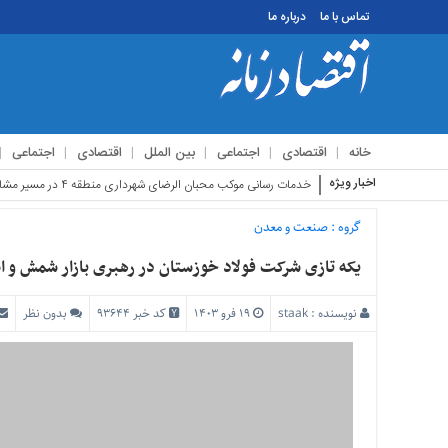
تماس با ما
درباره ما
منوی
بالا
تماس
خانه
اقتصادی
اجتماعی
بین الملل
اقتصادی
اجتماعی
با
ما
اخبار ویژه
استقبال زائرین
درباره
ما
گروه :
صنعت و معدن
منوی
یکه تازی شرکت فولاد خوزستان در رهبری بازار شمش و اسلب 
اصلی
خانه
نویسنده :
staak
۱۹ فرو ۱۴۰۳
کد خبر 93644
بدون نظر
اقتصادی
اجتماعی
بین
الملل