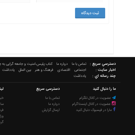
دسترسي سريع :
تماس با ما
درباره ما
کتاب پلیس،امنیت و جامعه گرایی به 
اخبار سایت :
اجتماعی
اقتصادی
فرهنگ و هنر
بین الملل
یادداشت
چند رسانه اي :
یادداشت
ما را دنبال کنید
دسترسی سریع
لی
عضویت در کانال تلگرام
تماس با ما
خبر
عضویت در کانال اینستاگرام
درباره ما
سا
مارا در فیسبوک دنبال کنید
ارسال گزارش
فره
وزا
گر