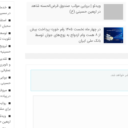
ویدئو | برپایی موکب صندوق قرض‌الحسنه شاهد
در اربعین حسینی (ع)
در مسیر 
استقبا
محبان ا
در چهار ماه نخست ۱۴۰۵ رقم خورد؛ پرداخت بیش
توسعه
از ۸ همت وام ازدواج به زوج‌های جوان توسط
تقویت تو
بانک ملی ایران
ترویج 
حسینیه 
تقدیر 
و ناوبری
عملیاتی 
شر خواهد شد.
برپایی
حسینی
در پیاده
روایت 
برای مش
ویدئو
اربعین 