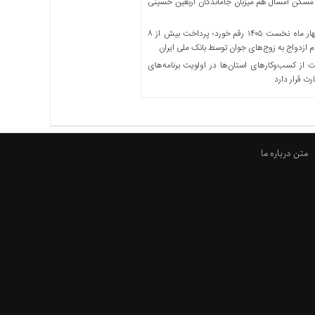
مسکن امسال هم میزبان جاماندگان اربعین حسینی
در چهار ماه نخست ۱۴۰۵ رقم خورد؛ پرداخت بیش از ۸
ازدواج به زوج‌های جوان توسط بانک ملی ایران
از کسب‌وکارهای استان‌ها در اولویت برنامه‌های
رت قرار دارد
متن درباره ما