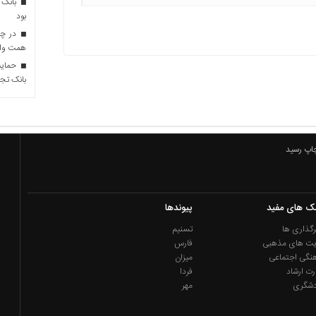
بانک 
بود
همت وام 
حمایت 
بانک تجا
چاپ رسید
نک های مفید
پیوندها
گذاری ها
تسنیم
یت های مذهبی
فارس
نگی اجتماعی
میزان
رت ارشاد
فردا
دشگری
مهر