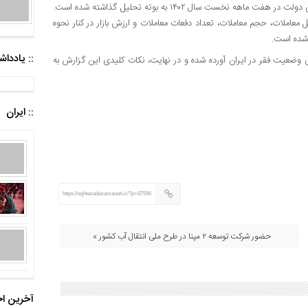
در بخش ششم گزارش، علاوه بر لایحه بودجه سال ۱۴۰۳، عملکرد مالی دولت در هفت ماهه نخست سال ۱۴۰۲ به بوته تحلیل گذاشته شده است.
معاملات، حجم معاملات، تعداد دفعات معاملات و ارزش بازار در کنار نحوه
:: یادد
ضعیت فقر در ایران آورده شده و در نهایت، نکات کلیدی این گزارش به
:: ایران
https://eghtesadezamaneh.ir/?p=87596
حضور شرکت توسعه ۲ مپنا در طرح ملی انتقال آب کشور »
آخرین اخ