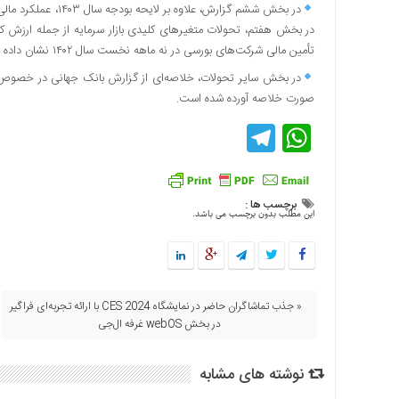
اقتصادی
در بخش هفتم، تحولات متغیرهای کلیدی بازار سرمایه از جمله ارزش کل 
فرهنگ
تأمین مالی شرکت‌های بورسی در نه ماهه نخست سال ۱۴۰۲ نشان داده شده است.
و
در بخش سایر تحولات، خلاصه‌ای از گزارش بانک‌ جهانی در خصوص و
هنر
صورت خلاصه آورده شده است.
بین
Telegram
WhatsApp
الملل
یادداشت
چند
رسانه
برچسب ها :
این مطلب بدون برچسب می باشد.
یادداشت
« جذب تماشاگران حاضر در نمایشگاه CES 2024 با ارائه تجربه‌ای فراگیر
در بخش webOS غرفه ال‌جی
نوشته های مشابه