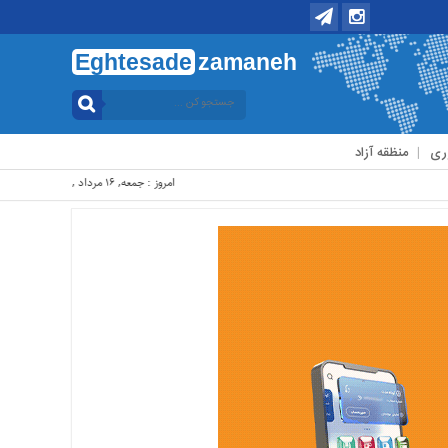
Eghtesade
zamaneh
ری
منظقه آزاد
امروز : جمعه, ۱۶ مرداد , ۱۴۰۵ .::. برابر با : Friday, 7 August , 2026