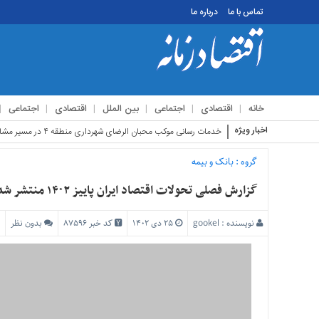
تماس با ما
درباره ما
منوی
بالا
تماس
خانه
اقتصادی
اجتماعی
بین الملل
اقتصادی
اجتماعی
با
ما
اخبار ویژه
استقبال زا
درباره
ما
گروه :
بانک و بیمه
منوی
گزارش فصلی تحولات اقتصاد ایران پاییز ۱۴۰۲ منتشر شد
اصلی
خانه
نویسنده :
gookel
۲۵ دی ۱۴۰۲
کد خبر 87596
بدون نظر
اقتصادی
اجتماعی
بین
الملل