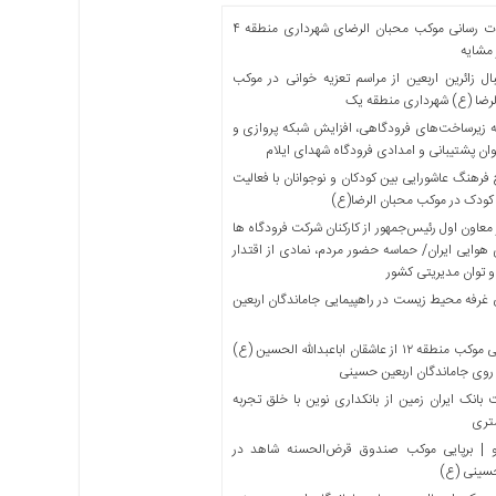
خدمات رسانی موکب محبان الرضای شهرداری منطقه ۴
مشایه
ل زائرین اربعین از مراسم تعزیه خوانی در موکب
لرضا (ع) شهرداری منطقه یک
 زیرساخت‌های فرودگاهی، افزایش شبکه پروازی و
ان پشتیبانی و امدادی فرودگاه شهدای ایلام
فرهنگ عاشورایی بین کودکان و نوجوانان با فعالیت
کودک در موکب محبان الرضا(ع)
معاون اول رئیس‌جمهور از کارکنان شرکت فرودگاه ها
 هوایی ایران/ حماسه حضور مردم، نمادی از اقتدار
و توان مدیریتی کشور
 غرفه محیط زیست در راهپیمایی جاماندگان اربعین
میزبانی موکب منطقه ۱۲ از عاشقان اباعبدالله الحسین (ع)
 روی جاماندگان اربعین حسینی
بانک ایران زمین از بانکداری نوین با خلق تجربه
تری
 | برپایی موکب صندوق قرض‌الحسنه شاهد در
حسینی (ع)