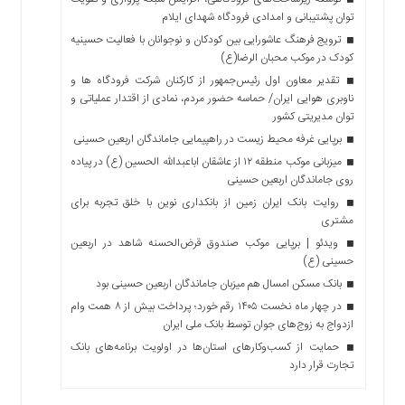
توان پشتیبانی و امدادی فرودگاه شهدای ایلام
ترویج فرهنگ عاشورایی بین کودکان و نوجوانان با فعالیت حسینیه
کودک در موکب محبان الرضا(ع)
تقدیر معاون اول رئیس‌جمهور از کارکنان شرکت فرودگاه ها و
ناوبری هوایی ایران/ حماسه حضور مردم، نمادی از اقتدار عملیاتی و
توان مدیریتی کشور
برپایی غرفه محیط زیست در راهپیمایی جاماندگان اربعین حسینی
میزبانی موکب منطقه ۱۲ از عاشقان اباعبدالله الحسین (ع) در پیاده
روی جاماندگان اربعین حسینی
روایت بانک ایران زمین از بانکداری نوین با خلق تجربه برای
مشتری
ویدئو | برپایی موکب صندوق قرض‌الحسنه شاهد در اربعین
حسینی (ع)
بانک مسکن امسال هم میزبان جاماندگان اربعین حسینی بود
در چهار ماه نخست ۱۴۰۵ رقم خورد؛ پرداخت بیش از ۸ همت وام
ازدواج به زوج‌های جوان توسط بانک ملی ایران
حمایت از کسب‌وکارهای استان‌ها در اولویت برنامه‌های بانک
تجارت قرار دارد