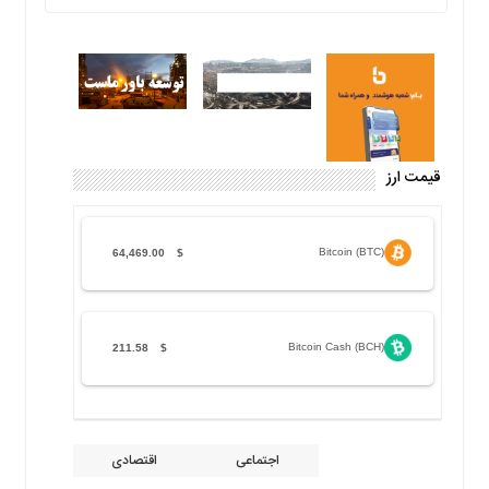
قیمت ارز
Bitcoin (BTC)
64,469.00
$
Bitcoin Cash (BCH)
211.58
$
اجتماعی
اقتصادی