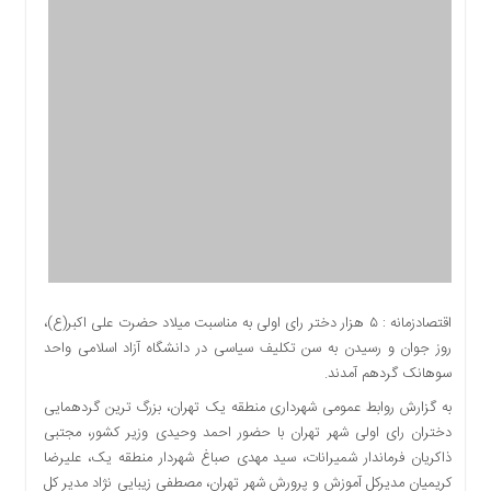
اقتصادی
اجتماعی
فرهنگ
و
هنر
بورس
بانک
و
بیمه
صنعت
و
معدن
اقتصادزمانه : ۵ هزار دختر رای اولی به مناسبت میلاد حضرت علی اکبر(ع)،
نفت
روز جوان و رسیدن به سن تکلیف سیاسی در دانشگاه آزاد اسلامی واحد
و
سوهانک گردهم آمدند.
انرژی
به گزارش روابط عمومی شهرداری منطقه یک تهران، بزرگ ترین گردهمایی
فناوری
دختران رای اولی شهر تهران با حضور احمد وحیدی وزیر کشور، مجتبی
منظقه
ذاکریان فرماندار شمیرانات، سید مهدی صباغ شهردار منطقه یک، علیرضا
آزاد
کریمیان مدیرکل آموزش و پرورش شهر تهران، مصطفی زیبایی نژاد مدیر کل