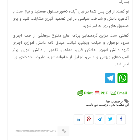
بسازند.
اقتصادی
او گفت: از این پس شما در قبال آینده کشور مسئول هستید و نیاز است با
فرهنگ
آگاهی، دانش و شناخت سیاسی در این تصمیم گیری مشارکت کنید و پای
و
صندوق های رای حاضر شوید.
هنر
بین
گفتنی است دراین گردهمایی برنامه های متنوع فرهنگی از جمله اجرای
الملل
سرود نوجوان و حرکات ورزشی، قرائت میثاق نامه دانش آموزی، اجرای
گروه دانش آموزی حاملان قرآن، مداحی، تقدیر از دانش آموزان برتر
یادداشت
المپیادهای ورزشی و علمی، تجلیل از خانواده شهید علیرضا خدادادی و…
چند
اجرا شد.
رسانه
Telegram
WhatsApp
یادداشت
برچسب ها :
این مطلب بدون برچسب می باشد.
https://eghtesadezamaneh.ir/?p=90978