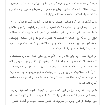
فرهنگی معاونت اجتماعی و فرهنگی شهرداری تهران، سید عباس جوهری
دسترسی
رییس ستاد انتخابات استان تهران و جمعی از مدیران شهری و مسئولین
سریع
دانشگاه آزاد اسلامی واحد سوهانک برگزار شد.
تماس
با
وزیر کشور در این گردهمایی خطاب به نوجوانان گفت: شما نوجوانان و رای
ما
اولی‌ها راه ایمان و اخلاق، قدرت کشور را هموار خواهید کرد و با تلاش
درباره
شما، مجلس قوی و ایران قوی ساخته می‌شود. شما شهروندان و جوانان
ما
قوی ان شالله روز جمعه ۱۱ اسفند به همراه خانواده و در استقبال پرشکوه
همه شهدای عزیز که برای عزت ایران جانفشانی کردند، حضور خواهید
کتاب
یافت و شرایط جدیدی را رقم خواهید زد.
پلیس،امنیت
و
او افزود: شما رای اولی ها در حال الگو سازی برای همه جوانان هستید، با
جامعه
توجه به ولادت حضرت علی اکبر(ع) که ایشان نزدیکترین فرد به رسول الله
گرایی
به لحاظ اخلاق، منطق و عقلانیت بود. شما امروز به پیروی از حضرت علی
به
اکبر(ع) و عقلانیت جوان ایرانی سرنوشت سازی می‌کنید، این عقلانیت
چاپ
امروز باید متکی بر عقلانیت آسمانی باشد؛ نه عقلانیتی که در دست سلطه
رسید
گران عالم است.
اخبار
شهردارمنطقه یک نیز در این گردهمایی با تبریک اعیاد شعبانیه، رسیدن
سایت
نوجوانان به سن تکلیف سیاسی را یک رخداد مهم در زندگی آنها دانست که
اجتماعی
می توانند از این پس در سرنوشت کشور سهیم شوند و آینده کشور را