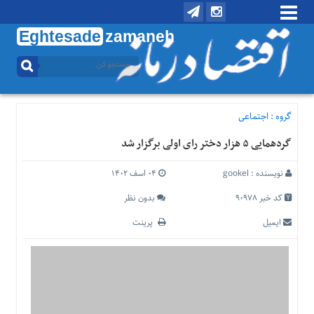
Eghtesade
zamaneh
منوی
بالا
تماس
با
گروه :
اجتماعی
ما
گردهمایی ۵ هزار دختر رای اولی برگزار شد
درباره
ما
نویسنده :
gookel
۰۴ اسف ۱۴۰۲
منوی
اصلی
کد خبر 90978
بدون نظر
خانه
ایمیل
پرینت
اقتصادی
اجتماعی
بین
الملل