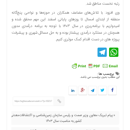
رتبه نخست مناطق شد.
دسترسی
سریع
وی افزود: با تلاش‌های مضاعف همکاران در حوزه‌ها و نواحی پنج‌گانه
تماس
منطقه از ابتدای امسال تا روزهای پایانی اسفند این مهم محقق شده و
با
امیدواریم با برنامه‌ریزی در سال ۱۴۰۳ با توجه به برنامه درآمدی مدون
ما
همچنان در عملکرد درآمدی پیشتاز بوده و به حل مسائل شهری و پیشرفت
پروژه های در دست اقدام کمک موثری کنیم.
درباره
ما
Telegram
WhatsApp
کتاب
پلیس،امنیت
و
جامعه
برچسب ها :
این مطلب بدون برچسب می باشد.
گرایی
به
چاپ
رسید
https://eghtesadezamaneh.ir/?p=93217
اخبار
« پیام تبریک معاون وزیر صمت و رئیس سازمان زمین‌شناسی ‌‌و اکتشافات‌معدنی
سایت
کشور به مناسبت سال ۱۴۰۳
اجتماعی