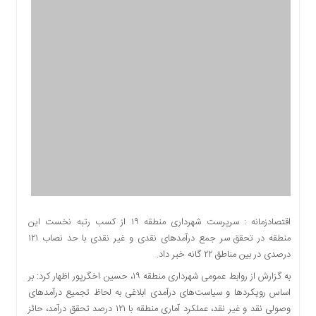
اقتصادی
اجتماعی
فرهنگ
و
هنر
بورس
بانک
و
بیمه
صنعت
و
معدن
نفت
اقتصادزمانه : سرپرست شهرداری منطقه ۱۹ از کسب رتبه نخست این
و
منطقه در تحقق سر جمع درآمدهای نقدی و غیر نقدی با حد نصاب ۱۲۱
انرژی
درصدی در بین مناطق ۲۲ گانه خبر داد.
فناوری
به گزارش از روابط عمومی شهرداری منطقه ۱۹، حسین اخگرپور اظهار کرد: بر
منظقه
اساس رویکردها و سیاست‌های درآمدی ابلاغی به لحاظ تجمیع درآمدهای
آزاد
وصولی نقد و غیر نقد، عملکرد آماری منطقه با ۱۲۱ درصد تحقق درآمد، حائز