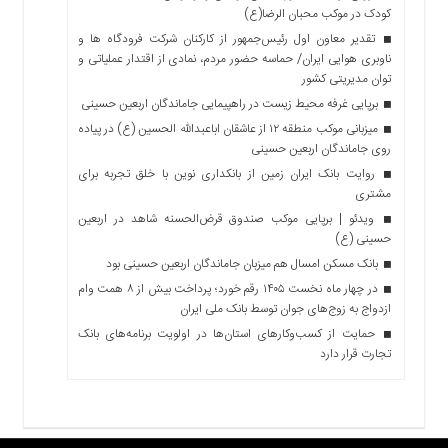
کودک در موکب محبان الرضا(ع)
تقدیر معاون اول رئیس‌جمهور از کارکنان شرکت فرودگاه ها و
ناوبری هوایی ایران/ حماسه حضور مردم، نمادی از اقتدار عملیاتی و
توان مدیریتی کشور
برپایی غرفه محیط زیست در راهپیمایی جاماندگان اربعین حسینی
میزبانی موکب منطقه ۱۲ از عاشقان اباعبدالله الحسین (ع) در پیاده
روی جاماندگان اربعین حسینی
روایت بانک ایران زمین از بانکداری نوین با خلق تجربه برای
مشتری
ویدئو | برپایی موکب صندوق قرض‌الحسنه شاهد در اربعین
حسینی (ع)
بانک مسکن امسال هم میزبان جاماندگان اربعین حسینی بود
در چهار ماه نخست ۱۴۰۵ رقم خورد؛ پرداخت بیش از ۸ همت وام
ازدواج به زوج‌های جوان توسط بانک ملی ایران
حمایت از کسب‌وکارهای استان‌ها در اولویت برنامه‌های بانک
تجارت قرار دارد