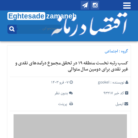
Eghtesade
zamaneh
منوی
بالا
تماس
با
گروه :
اجتماعی
ما
کسب رتبه نخست منطقه ۱۹ در تحقق مجموع درآمدهای نقدی و
درباره
غیر نقدی برای دومین سال متوالی
ما
منوی
نویسنده :
gookel
۰۷ فرو ۱۴۰۳
اصلی
کد خبر 93217
بدون نظر
خانه
ایمیل
پرینت
اقتصادی
اجتماعی
بین
الملل