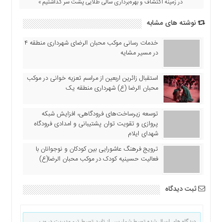
در زمینه اکتشاف و بهره‌برداری سالی طلایی پشت سر گذاشتیم »
اقتصادی
فرهنگ
نوشته های مشابه
و
هنر
خدمات رسانی موکب محبان الرضای شهرداری منطقه ۴
در مسیر مشایه
بین
الملل
استقبال زائرین اربعین از مراسم تعزیه خوانی در موکب
یادداشت
محبان الرضا (ع) شهرداری منطقه یک
چند
رسانه
توسعه زیرساخت‌های فرودگاهی، افزایش شبکه
پروازی و تقویت توان پشتیبانی و امدادی فرودگاه
یادداشت
شهدای ایلام
ترویج فرهنگ عاشورایی بین کودکان و نوجوانان با
فعالیت حسینیه کودک در موکب محبان الرضا(ع)
ثبت دیدگاه
دیدگاه های ارسال شده توسط شما، پس از تایید توسط تیم مدیریت در وب