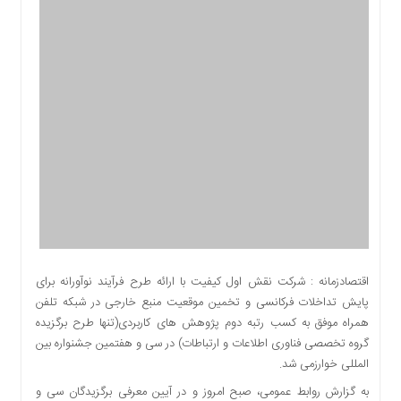
اقتصادی
اجتماعی
فرهنگ
و
هنر
بورس
بانک
و
بیمه
صنعت
و
معدن
نفت
اقتصادزمانه : شرکت نقش اول کیفیت با ارائه طرح فرآیند نوآورانه برای
و
پایش تداخلات فرکانسی و تخمین موقعیت منبع خارجی در شبکه تلفن
انرژی
همراه موفق به کسب رتبه دوم پژوهش های کاربردی(تنها طرح برگزیده
فناوری
گروه تخصصی فناوری اطلاعات و ارتباطات) در سی و هفتمین جشنواره بین
المللی خوارزمی شد.
منظقه
آزاد
به گزارش روابط عمومی، صبح امروز و در آیین معرفی برگزیدگان سی‌ و