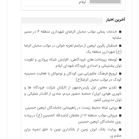
ایلام
آخرین اخبار
خدمات رسانی موکب محبان الرضای شهرداری منطقه ۴ در مسیر
مشایه
استقبال زائرین اربعین از مراسم تعزیه خوانی در موکب محبان الرضا
(ع) شهرداری منطقه یک
توسعه زیرساخت‌های فرودگاهی، افزایش شبکه پروازی و تقویت
توان پشتیبانی و امدادی فرودگاه شهدای ایلام
ترویج فرهنگ عاشورایی بین کودکان و نوجوانان با فعالیت حسینیه
کودک در موکب محبان الرضا(ع)
تقدیر معاون اول رئیس‌جمهور از کارکنان شرکت فرودگاه ها و
ناوبری هوایی ایران/ حماسه حضور مردم، نمادی از اقتدار عملیاتی و
توان مدیریتی کشور
برپایی غرفه محیط زیست در راهپیمایی جاماندگان اربعین حسینی
میزبانی موکب منطقه ۱۲ از عاشقان اباعبدالله الحسین (ع) در پیاده
روی جاماندگان اربعین حسینی
روایت بانک ایران زمین از بانکداری نوین با خلق تجربه برای
مشتری