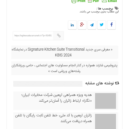
اقتصادی
برچسب ها :
فرهنگ
این مطلب بدون برچسب می باشد.
و
هنر
بین
https://eghtesadezamaneh.ir/?p=91491
الملل
یادداشت
« معرفی سری جدید Signature Kitchen Suite Transitional در نمایشگاه
KBIS 2024
چند
رسانه
پتروشیمی شازند همواره در کنار انجام مسئولیت های اجتماعی ، حامی ورزشکاران و
رشته‌های ورزشی است »
یادداشت
نوشته های مشابه
هدیه ویژه همراهی اربعین شرکت مخابرات ایران؛
«نگارا» ارتباط زائران را آسان‌تر می‌کند
زائران اربعین با کد ملی، خط تلفن ثابت رایگان با تلفن
همراه دریافت می‌کنند