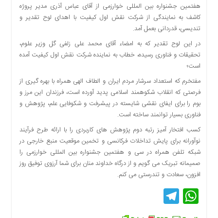
هفتمین جشنواره بین المللی خوارزمی از آقای عباس آذری مدیر پروژه
دسترسی
کاشف به نمایندگی از شرکت نقش اول کیفیت با اهدای لوح تقدیر و
سریع
تندیسی، قدردانی بعمل آمد.
تماس
با
در این لوح تقدیر که به امضاء آقای محمد علی زلفی گل وزیر علوم،
ما
تحقیقات و فناوری رسیده، خطاب به نماینده شرکت نقش اول کیفیت آمده
است؛
درباره
ما
مفتخرم که استعداد سرشار مردم ایران و الطاف الهی همراه با بهره گیری از
کتاب
فرصتی که انقلاب شکوهمند اسلامی پدید آورده است، فرزندان این مرز و
پلیس،امنیت
بوم را برای ایفای نقشی شایسته در پیشرفت و شکوفایی علم، پژوهش و
و
فناوری بسیار توانمند ساخته است.
جامعه
کسب افتخار آمیز رتبه دوم پژوهش های کاربردی را با ارائه طرح فرآیند
گرایی
نوآورانه برای پایش تداخلات فرکانسی و تخمین موقعیت منبع خارجی در
به
شبکه تلفن همراه در سی‌ و هفتمین جشنواره بین المللی خوارزمی را
چاپ
صمیمانه تبریک می گویم و از درگاه خداوند منان برای شما آرزوی توفیق روز
رسید
افزون، سعادت و تندرستی می کنم.
اخبار
Telegram
WhatsApp
سایت
اجتماعی