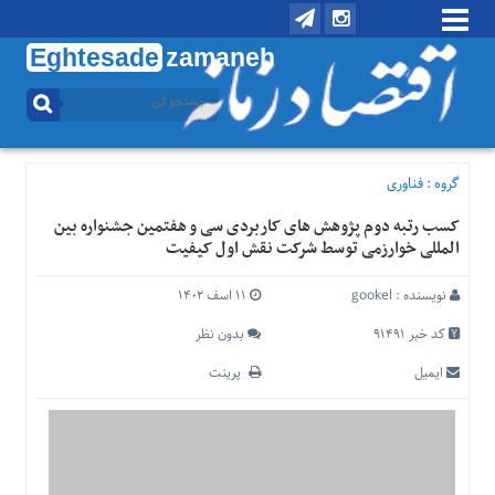
Eghtesade
zamaneh
منوی
بالا
تماس
با
گروه :
فناوری
ما
کسب رتبه دوم پژوهش های کاربردی سی و هفتمین جشنواره بین
درباره
المللی خوارزمی توسط شرکت نقش اول کیفیت
ما
منوی
نویسنده :
gookel
۱۱ اسف ۱۴۰۲
اصلی
کد خبر 91491
بدون نظر
خانه
ایمیل
پرینت
اقتصادی
اجتماعی
بین
الملل