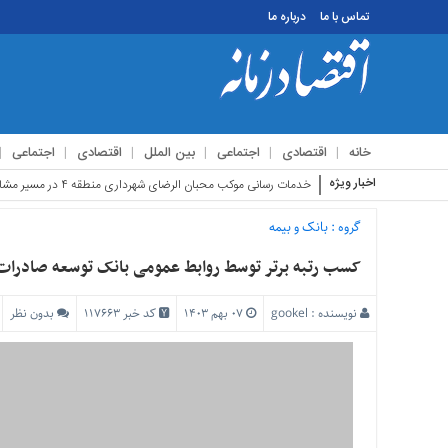
تماس با ما
درباره ما
منوی
بالا
تماس
خانه
اقتصادی
اجتماعی
بین الملل
اقتصادی
اجتماعی
با
ما
اخبار ویژه
استقبال زائرین
درباره
ما
گروه :
بانک و بیمه
منوی
کسب رتبه برتر توسط روابط عمومی بانک توسعه صادرات ا
اصلی
خانه
نویسنده :
gookel
۰۷ بهم ۱۴۰۳
کد خبر 117663
بدون نظر
اقتصادی
اجتماعی
بین
الملل