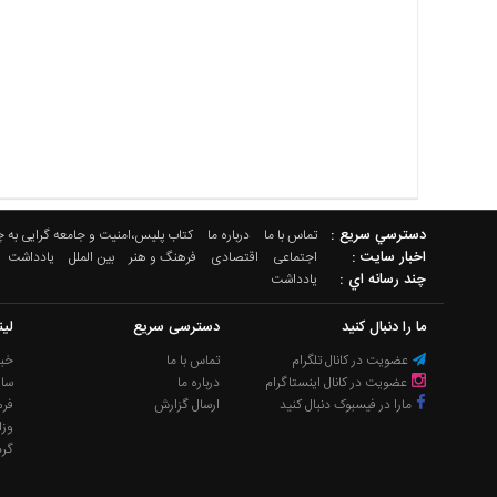
دسترسي سريع :
تماس با ما
درباره ما
کتاب پلیس،امنیت و جامعه گرایی به 
اخبار سایت :
اجتماعی
اقتصادی
فرهنگ و هنر
بین الملل
یادداشت
چند رسانه اي :
یادداشت
ما را دنبال کنید
دسترسی سریع
لی
عضویت در کانال تلگرام
تماس با ما
خبر
عضویت در کانال اینستاگرام
درباره ما
سا
مارا در فیسبوک دنبال کنید
ارسال گزارش
فره
وزا
گر