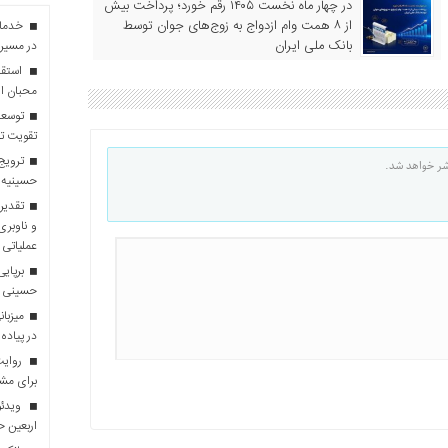
در چهار ماه نخست ۱۴۰۵ رقم خورد؛ پرداخت بیش
از ۸ همت وام ازدواج به زوج‌های جوان توسط
بانک ملی ایران
در مسیر 
استقبا
محبان ا
توسعه
تقویت تو
ترویج 
شر خواهد شد.
حسینیه 
تقدیر 
و ناوبری
عملیاتی 
برپایی
حسینی
در پیاده
روایت 
برای مش
ویدئو
اربعین 