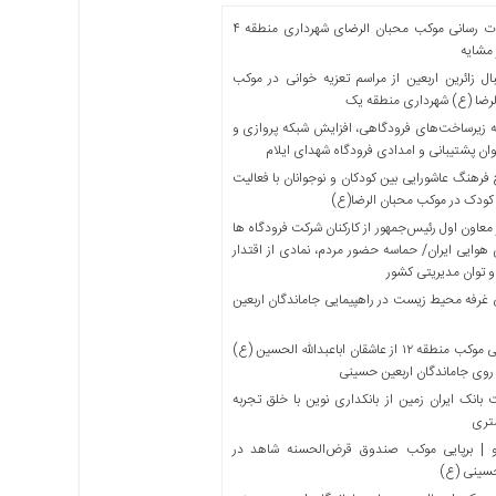
خدمات رسانی موکب محبان الرضای شهرداری منطقه ۴
مشایه
ل زائرین اربعین از مراسم تعزیه خوانی در موکب
لرضا (ع) شهرداری منطقه یک
 زیرساخت‌های فرودگاهی، افزایش شبکه پروازی و
ان پشتیبانی و امدادی فرودگاه شهدای ایلام
فرهنگ عاشورایی بین کودکان و نوجوانان با فعالیت
کودک در موکب محبان الرضا(ع)
معاون اول رئیس‌جمهور از کارکنان شرکت فرودگاه ها
 هوایی ایران/ حماسه حضور مردم، نمادی از اقتدار
و توان مدیریتی کشور
 غرفه محیط زیست در راهپیمایی جاماندگان اربعین
میزبانی موکب منطقه ۱۲ از عاشقان اباعبدالله الحسین (ع)
 روی جاماندگان اربعین حسینی
بانک ایران زمین از بانکداری نوین با خلق تجربه
تری
 | برپایی موکب صندوق قرض‌الحسنه شاهد در
حسینی (ع)