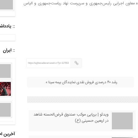
اه معاون اجرایی رئیس‌جمهوری و سرپرست نهاد ریاست‌جمهوری و الیاس
:: یادد
:: ایران
https://eghtesadezamaneh.ir/?p=117663
رشد ۴۰ درصدی فروش نقدی نمایندگان بیمه سینا »
ویدئو | برپایی موکب صندوق قرض‌الحسنه شاهد
در اربعین حسینی (ع)
آخرین اخ