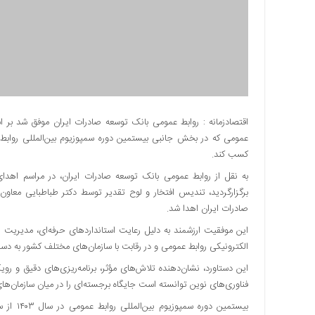
دسترسی
سریع
تماس
با
ما
درباره
ما
اقتصادزمانه : روابط عمومی بانک توسعه صادرات ایران موفق شد بر 
عمومی که در بخش جانبی بیستمین دوره سمپوزیوم بین‌المللی روابط عم
کتاب
پلیس،امنیت
کسب کند.
و
به نقل از روابط عمومی بانک توسعه صادرات ایران، در مراسم اهدا
جامعه
برگزارگردید، تندیس افتخار و لوح تقدیر توسط دکتر طباطبایی معاون
گرایی
صادرات ایران اهدا شد.
به
این موفقیت ارزشمند به دلیل رعایت استانداردهای حرفه‌ای، مدیریت
چاپ
الکترونیکی روابط عمومی و در رقابت با سازمان‌های مختلف کشور به د
رسید
این دستاورد، نشان‌دهنده تلاش‌های مؤثر، برنامه‌ریزی‌های دقیق و رویک
اخبار
فناوری‌های نوین توانسته است جایگاه برجسته‌ای را در میان سازمان‌
سایت
بیستمین 
اجتماعی