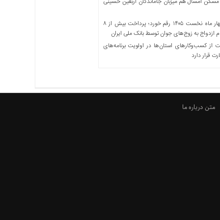
مسکن امسال هم میزبان جاماندگان اربعین حسینی
در چهار ماه نخست ۱۴۰۵ رقم خورد؛ پرداخت بیش از ۸
ازدواج به زوج‌های جوان توسط بانک ملی ایران
از کسب‌وکارهای استان‌ها در اولویت برنامه‌های
رت قرار دارد
متن درباره ما