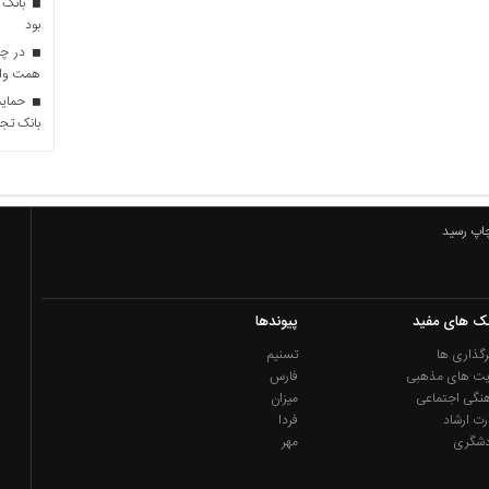
بانک 
بود
همت وام 
حمایت 
بانک تجا
چاپ رسید
نک های مفید
پیوندها
گذاری ها
تسنیم
یت های مذهبی
فارس
نگی اجتماعی
میزان
رت ارشاد
فردا
دشگری
مهر