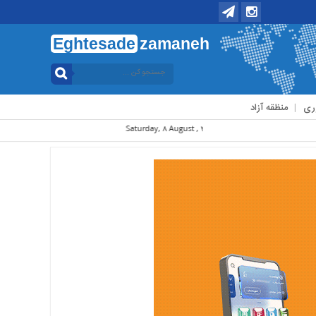
Eghtesade
zamaneh
ری
منظقه آزاد