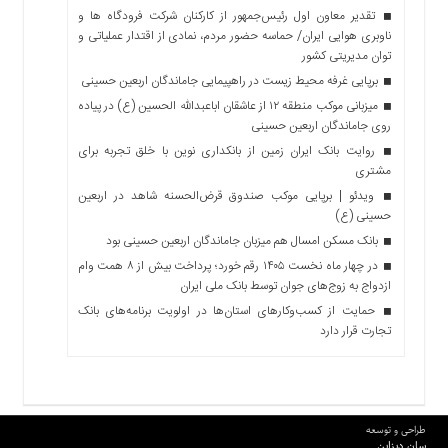
تقدیر معاون اول رئیس‌جمهور از کارکنان شرکت فرودگاه ها و
ناوبری هوایی ایران/ حماسه حضور مردم، نمادی از اقتدار عملیاتی و
توان مدیریتی کشور
برپایی غرفه محیط زیست در راهپیمایی جاماندگان اربعین حسینی
میزبانی موکب منطقه ۱۲ از عاشقان اباعبدالله الحسین (ع) در پیاده
روی جاماندگان اربعین حسینی
روایت بانک ایران زمین از بانکداری نوین با خلق تجربه برای
مشتری
ویدئو | برپایی موکب صندوق قرض‌الحسنه شاهد در اربعین
حسینی (ع)
بانک مسکن امسال هم میزبان جاماندگان اربعین حسینی بود
در چهار ماه نخست ۱۴۰۵ رقم خورد؛ پرداخت بیش از ۸ همت وام
ازدواج به زوج‌های جوان توسط بانک ملی ایران
حمایت از کسب‌وکارهای استان‌ها در اولویت برنامه‌های بانک
تجارت قرار دارد
طراحی و توسعه
سان دیزاین