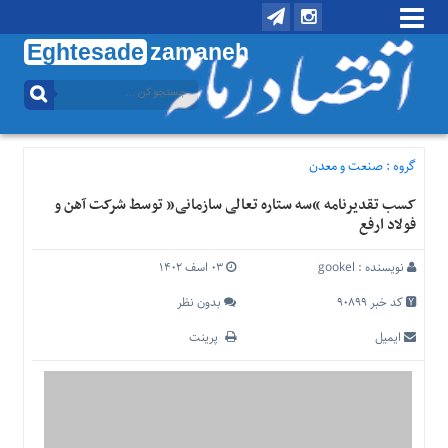
Eghtesade
zamaneh
منوی
بالا
تماس
با
گروه :
صنعت و معدن
ما
کسب تقدیرنامه “سه ستاره تعالی سازمانی” توسط شرکت آهن و
درباره
فولاد ارفع
ما
منوی
نویسنده :
gookel
۰۳ اسف ۱۴۰۲
اصلی
کد خبر 90899
بدون نظر
خانه
ایمیل
پرینت
اقتصادی
اجتماعی
بین
الملل