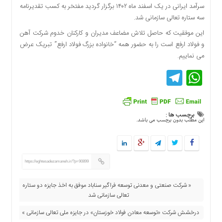
سرآمد ایرانی در یک اسفند ماه ۱۴۰۲ برگزار گردید مفتخر به کسب تقدیرنامه
دسترسی
سه ستاره تعالی سازمانی شد.
سریع
تماس
این موفقیت که حاصل تلاش مضاعف مدیران و کارکنان خدوم شرکت آهن
با
و فولاد ارفع است را به حضور همه “خانواده بزرگ فولاد ارفع” تبریک عرض
ما
می نماییم.
درباره
Telegram
WhatsApp
ما
کتاب
پلیس،امنیت
و
برچسب ها :
این مطلب بدون برچسب می باشد.
جامعه
گرایی
به
چاپ
https://eghtesadezamaneh.ir/?p=90899
رسید
« شرکت صنعتی و معدنی توسعه فراگیر سناباد موفق به اخذ جایزه دو ستاره
اخبار
تعالی سازمانی شد
سایت
درخشش شرکت «توسعه معادن فولاد خوزستان» در جایزه ملی تعالی سازمانی »
اجتماعی