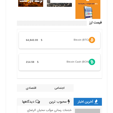
قیمت ارز
Bitcoin (BTC)
64,843.00
$
Bitcoin Cash (BCH)
214.58
$
اجتماعی
اقتصادی
آخرین اخبار
محبوب ترین
دیدگاهها
خدمات رسانی موکب محبان الرضای