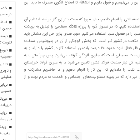
ن را می‌فهمیم و قبول داریم و انشالله تا اصلاح الگوی مصرف ما باید این
در مسیر 
د گاز گفت: ما حدود ۱۰ سال قبل پروژه تحقیقاتی را انجام دادیم، حال امروز که بحث ناترازی گاز مواجه شده‌ایم آن
استقبا
پروژه تحقیقاتی به ما کمک کرده که این ایده را برای ذخیره سازی گاز استفاده کنیم. که در فصول گرم با پروژه cbsi اسفنجی را تبدیل به بریکت
محبان ا
 سرد را در فصول سرد استفاده می‌کنیم. مورد بعدی برای حل این مشکل باید
توسعه
های نفتی زیادی وجود دارد. حدود ۱۷.۲ میلیارد متر مکعب در کشور فلر است. که بخش کوچکی از آن در پتروشیمی استفاده
تقویت تو
می‌شود و بقیه را می‌سوزانیم چرا از آنها استفاده نکنیم و اگر پروژه‌های فلر فعال شود حدود ۶۰ درصد راندمان استفاده گاز در کشور را دارند و به
ترویج 
یست محیطی است که جلوی آلودگی گرفته می‌شود. پس چرا مثل بقیه
حسینیه 
۱ میلیارد متر مکعب استفاده کنیم کل نیاز صنعت فولاد کشور تامین می‌شود ما به عنوان فولاد خوزستان
تقدیر 
 نفت را داده‌ایم که این کار را انجام دهیم و ما حاضریم مشارکت و
و ناوبری
 نیز دارد که در زمینه مسئولیت‌های اجتماعی و خدمت به مردم بوده و از
عملیاتی 
برپایی
حسینی
در پیاده
روایت 
برای مش
ویدئو
اربعین 
https://eghtesadezamaneh.ir/?p=87333