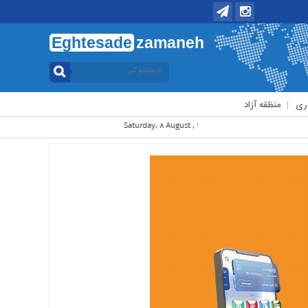
Eghtesade
zamaneh
ری
منظقه آزاد