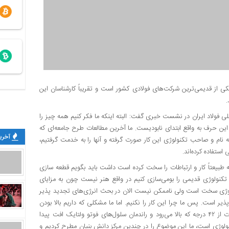
ی از قدیمی‌ترین شرکت‌های فولادی کشور است و تقریباً کارشناسان این
.
ی فولاد ایران در نشست خبری گفت: البته اینکه ما فکر کنیم همه چیز را
این حرف به واقع ابتدای نابودیست. ما آخرین مطالعات طرح جامعه‌ای که
آخرین
 ۹۷ تمام شد که با سه مشاور به نام و صاحب تکنولوژی این کار صورت گرفته و آنها را به خدمت گرفتیم،
استفاده کرده‌اند.
ه طبیعتاً کار و ارتباطات را سخت کرده است داشت باید بگویم قطعه سازی
کنولوژی قدیمی را بومی‌سازی کنیم در واقع هنر نیست چون به مزایای
ولوژی سخت است ولی ناممکن نیست الان در بحث انرژی‌های تجدید پذیر
یر است. پس ما چرا این کار را نکنیم. اما ما مشکلی که داریم بالا بودن
درجه حرارت بسیاری از مناطق کشور است در بسیاری از زمین‌ها حرارت از ۴۲ درجه که بالا می‌رود و راندمان سلول‌های فوتو ولتایک افت پیدا
ه تکنولوژی است، ما این موضوع را در چندین مرکز دانش بنیان مطرح کردیم و