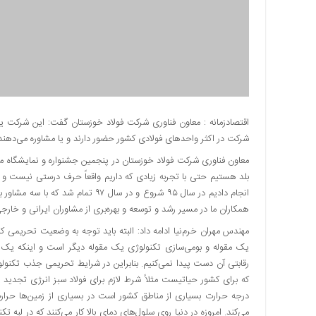
دسترسی
سریع
تماس
با
ما
درباره
ما
اقتصادزمانه : معاون فناوری شرکت فولاد خوزستان گفت: این شرکت یک
شرکت در اکثر واحدهای فولادی کشور حضور دارند و یا مشاوره می‌دهند
کتاب
پلیس،امنیت
معاون فناوری شرکت فولاد خوزستان در پنجمین جشنواره و نمایشگاه مل
و
بلد هستیم حتی با تجربه زیادی که داریم واقعاً حرف درستی نیست و 
جامعه
انجام دادیم در سال ۹۵ شروع و در سال
گرایی
همکاران ما در مسیر رشد و توسعه و بهره‌بری از مشاوران ایرانی و خارجی 
به
مهندس مهران خرم‌نیا ادامه داد: البته باید توجه به وضعیت تحریمی ک
چاپ
یک مقوله و بومی‌سازی تکنولوژی یک مقوله دیگر است و اینکه یک ت
رسید
رقابتی آن دست پیدا نمی‌کنیم. بنابراین در شرایط تحریمی جذب تکن
اخبار
که برای کشور حیاتیست مثلاً شرط لازم برای فولاد سبز انرژی تجدید پذ
سایت
اجتماعی
می‌کند. امروزه در دنیا روی سلول‌های دمای بالا کار می‌کنند که در لب