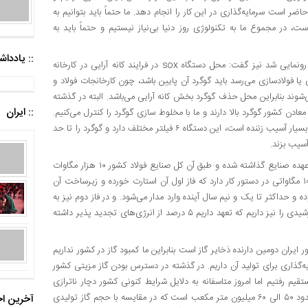
ضر است سرمایه‌گذاری در این کار را انجام دهد. ما حتماً باید بتوانیم به
 در مجموع ما به تکنولوژی روز دنیا بی‌نیاز نیستیم و حتماً باید به
:: یادد
معاون فناوری شرکت فولاد خوزستان در مورد دستگاه sox که جدیداً رونمایی شد نیز گفت: محل دستگاه sox در فرایند کانه آرایی در کارخانه
یا فولادسازی می‌رسد باید گوگرد آن پایین باشد، چون کارخانجات فولاد و
وند بنابراین محل حذف گوگرد بخش کانه آرایی می‌باشد. البته در گذشته
:: ایران
ادن کشور گوگرد بالا دارند و ما با مخلوط سازی گوگرد را کنترل می‌کنیم.
دستگاهی که رونمایی شد برای محیط‌های سربسته می‌باشد چون sox بسیار آسیب زننده است، این دستگاه ۶ فیلتر مختلف دارد و گوگرد را تا حد
آسیب بزند.
وی در خصوص انرژی مورد نیاز شرکت گفت: در مورد برق تکالیفی به عهده صنایع گذاشته شده و طبق آن کل صنایع فولاد کشور ۱۰ هزار مگاوات
تعهد ایجاد نیروگاه حرارتی کرده‌اند. که فولاد خوزستان یک نیروگاه ۱۰۰۰ مگاواتی در دستور کار دارد که فاز اول آن استارت خورده و زیرساخت آن
 حال آماده شدن است که به میزان ۵۵۰ مگاوات بوده و حداکثر تا یک و نیم سال آینده وارد مدار می‌شود. و در فاز دوم نیز به
۱۰۰۰ مگاوات خواهیم رسید. و در بحث تکمیلی نیروی برق نیروگاه خورشیدی را نیز داریم که تعهد داریم ۵ درصد از انرژی‌های تجدید پذیر داشته
 ایران دومین دارنده ذخایر گاز است بنابراین ما کمبود گاز در کشور نداریم
گذاری برای تولید آن داریم. در گذشته در دسترس بودن گاز مزیتی کشور
م رفتیم اما امروز متاسفانه به دلایل شرایط کنونی کشور دچار ناترازی
شده‌ایم. در بخش صنعت، گاز مصرفی کل صنعت فولاد ایران در روز حدود ۵۰ الی ۶۰ میلیون متر مکعب است که در مقایسه با حجم گاز تولیدی
آخرین اخ