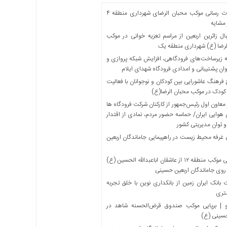
خدمات رسانی موکب محبان الرضای شهرداری منطقه ۴
مشایه
ل زائرین اربعین از مراسم تعزیه خوانی در موکب
لرضا (ع) شهرداری منطقه یک
 زیرساخت‌های فرودگاهی، افزایش شبکه پروازی و
ان پشتیبانی و امدادی فرودگاه شهدای ایلام
فرهنگ عاشورایی بین کودکان و نوجوانان با فعالیت
کودک در موکب محبان الرضا(ع)
معاون اول رئیس‌جمهور از کارکنان شرکت فرودگاه ها
 هوایی ایران/ حماسه حضور مردم، نمادی از اقتدار
و توان مدیریتی کشور
 غرفه محیط زیست در راهپیمایی جاماندگان اربعین
میزبانی موکب منطقه ۱۲ از عاشقان اباعبدالله الحسین (ع)
 روی جاماندگان اربعین حسینی
بانک ایران زمین از بانکداری نوین با خلق تجربه
تری
 | برپایی موکب صندوق قرض‌الحسنه شاهد در
حسینی (ع)