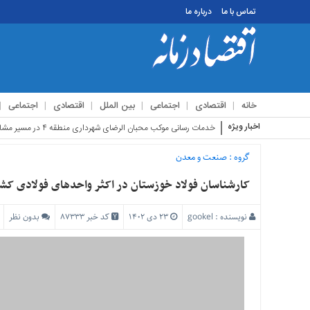
تماس با ما
درباره ما
منوی
بالا
تماس
خانه
اقتصادی
اجتماعی
بین الملل
اقتصادی
اجتماعی
با
ما
اخبار ویژه
استقبال زائرین اربعی
درباره
ما
گروه :
صنعت و معدن
منوی
کارشناسان فولاد خوزستان در اکثر واحدهای فولادی کشو
اصلی
خانه
نویسنده :
gookel
۲۳ دی ۱۴۰۲
کد خبر 87333
بدون نظر
اقتصادی
اجتماعی
بین
الملل