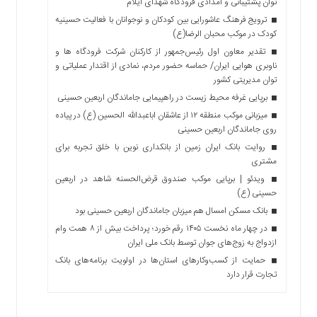
توان پشتیبانی و امدادی فرودگاه شهدای ایلام
ترویج فرهنگ عاشورایی بین کودکان و نوجوانان با فعالیت حسینیه
کودک در موکب محبان الرضا(ع)
تقدیر معاون اول رئیس‌جمهور از کارکنان شرکت فرودگاه ها و
ناوبری هوایی ایران/ حماسه حضور مردم، نمادی از اقتدار عملیاتی و
توان مدیریتی کشور
برپایی غرفه محیط زیست در راهپیمایی جاماندگان اربعین حسینی
میزبانی موکب منطقه ۱۲ از عاشقان اباعبدالله الحسین (ع) در پیاده
روی جاماندگان اربعین حسینی
روایت بانک ایران زمین از بانکداری نوین با خلق تجربه برای
مشتری
ویدئو | برپایی موکب صندوق قرض‌الحسنه شاهد در اربعین
حسینی (ع)
بانک مسکن امسال هم میزبان جاماندگان اربعین حسینی بود
در چهار ماه نخست ۱۴۰۵ رقم خورد؛ پرداخت بیش از ۸ همت وام
ازدواج به زوج‌های جوان توسط بانک ملی ایران
حمایت از کسب‌وکارهای استان‌ها در اولویت برنامه‌های بانک
تجارت قرار دارد