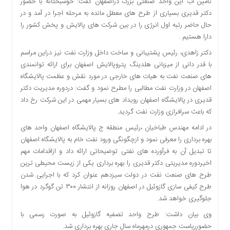
تامین آب این واحد صنعتی بزرگ دراصفهان گفت: خوشبختانه با حضور
اقتصادی
دکتر قدیری بسیاری از طرح های معطل مانده به مرحله اجرا در آمد و در
فرهنگ
حال حاضر رتبه اول انرژی را در بین شرکت های پالایش و پخش کشور را
و
دارا هستیم .
هنر
دکتر زاهدی، رئیس پشتیبانی و ساخت داخل وزارت نفت نیز دراین مراسم
بین
با قدر دانی از میزبانی هلدینگ پتروپالایش اصفهان برای ارائه توانمندی
الملل
های صنعت نفت به هیات های خارجی در مورد نقش و عظمت پالایشگاه
یادداشت
اصفهان در وزارت نفت مطالبی را مطرح نمود و گفت: دردوره مدیریت دکتر
قدیری در پالایشگاه اصفهان رویداد های بسیار مهمی در این شرکت رخ داد
چند
که باعث سرافرازی وزارت نفت گردید.
رسانه
در ادامه مهندس طباخیان ،رئیس منطقه ج پالایشگاه اصفهان واحد های
یادداشت
بهره برداری را معرفی نمود و ازچگونگی ورود نفت خام به پالایشگاه اصفهان
تا تبدیل آن به فرآورده های نفتی توضیحاتی ارائه داد و ازاقدامات مهم
اخیردوره مدیریتی دکتر قدیری را بهره برداری یکی از زیست محیطی ترین
طرح های صنعت نفت در دولت سیزدهم عنوان کرد که با اجرایی شدن
طرح کیفی سازی گازوئیل در اصفهان روزانه از انتشار ۳۰۰ تن گوگرد در هوا
جلوگیری خواهد شد.
وی بیان داشت: طرح واحد تصفیه گازوئیل به صورت رسمی با
حضورریاست جمهوری درمهرماه سال جاری بهره برداری شد.