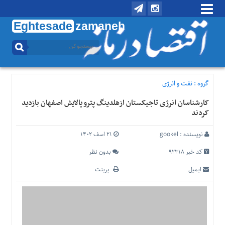
Eghtesade
zamaneh
منوی
بالا
تماس
با
گروه :
نفت و انرژی
ما
کارشناسان انرژی تاجیکستان ازهلدینگ پترو پالایش اصفهان بازدید
درباره
کردند
ما
منوی
نویسنده :
gookel
۲۱ اسف ۱۴۰۲
اصلی
کد خبر 92318
بدون نظر
خانه
ایمیل
پرینت
اقتصادی
اجتماعی
بین
الملل