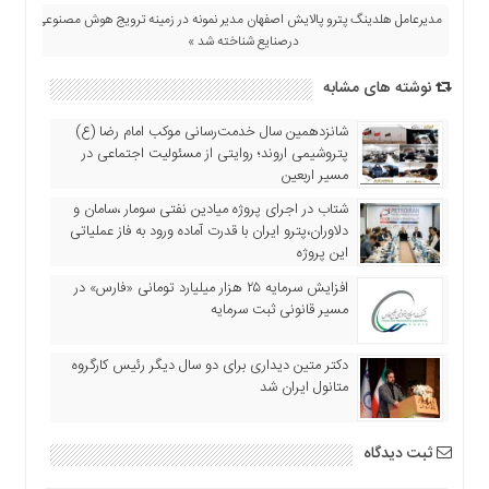
مدیرعامل هلدینگ پترو پالایش اصفهان مدیر نمونه در زمینه ترویج هوش مصنوعی
درصنایع شناخته شد »
نوشته های مشابه
شانزدهمین سال خدمت‌رسانی موکب امام رضا (ع)
پتروشیمی اروند؛ روایتی از مسئولیت اجتماعی در
مسیر اربعین
شتاب در اجرای پروژه میادین نفتی سومار ،سامان و
دلاوران،پترو ایران با قدرت آماده ورود به فاز عملیاتی
این پروژه
افزایش سرمایه ۲۵ هزار میلیارد تومانی «فارس» در
مسیر قانونی ثبت سرمایه
دکتر متین دیداری برای دو سال دیگر رئیس کارگروه
متانول ایران شد
ثبت دیدگاه