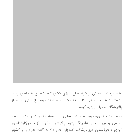
اقتصادی
اجتماعی
فرهنگ
و
هنر
بورس
بانک
و
بیمه
صنعت
و
معدن
نفت
اقتصادزمانه : هیاتی از کارشناسان انرژی کشور تاجیکستان به منظوربازدید
و
ازدستاورد ها، توانمندی ها و اقدامات انجام شده درصنایع نفتی ایران از
انرژی
پالایشگاه اصفهان بازدید کردند.
فناوری
محمد ده بیدیان،معاون سرمایه انسانی و توسعه مدیریت و مدیر روابط
منظقه
عمومی و بین الملل هلدینگ پترو پالایش اصفهان از حضورکارشناسان
آزاد
انرژی تاجیکستان درپالایشگاه اصفهان خبر داد و گفت:هیاتی از کشور