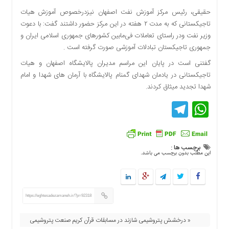
حقیقی، رئیس مرکز آموزش نفت اصفهان نیزدرخصوص آموزش هیات
تاجیکستانی که به مدت ۲ هفته در این مرکز حضور داشتند گفت: با دعوت
وزیر نفت ودر راستای تعاملات فی‌مابین کشورهای جمهوری اسلامی ایران و
جمهوری تاجیکستان تبادلات آموزشی صورت گرفته است .
گفتنی است در پایان این مراسم مدیران پالایشگاه اصفهان و هیات
تاجیکستانی در یادمان شهدای گمنام پالایشگاه با آرمان های شهدا و امام
شهدا تجدید میثاق کردند.
Telegram
WhatsApp
برچسب ها :
این مطلب بدون برچسب می باشد.
https://eghtesadezamaneh.ir/?p=92318
« درخشش پتروشیمی شازند در مسابقات قرآن کریم صنعت پتروشیمی