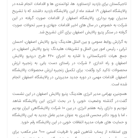
تاجیکستان برای بازدید ازدستاورد ها، توانمندی ها و اقدامات انجام شده در
دسترسی
پالایشگاه اصفهان ۱۹ اسفند ماه از این پالایشگاه بازدید داشتند که با تشریح
سریع
مدیران بهره برداری پالایشگاه اصفهان از اقدامات صورت گرفته در این
تماس
شرکت به خصوص در سال های اخیر اقدامات جهادی و سیر تحولات صورت
با
گرفته در سنگر پترو پالایش اصفهان برای آنان تشریح شد.
ما
به گزارش روابط عمومی و بین الملل هلدینگ پترو پالایش اصفهان، احسان
درباره
ترابی ، رئیس امور بین الملل و تشریفات هلیدنگ پترو پالایش اصفهان، در
ما
جمع هیات تاجیکستانی با اشاره به اجرای ۴۶۰ طرح درپترو پالایش
کتاب
اصفهان و راه اندازی ۶ شرکت در راستای دست یابی به زنجیره ارزش
پلیس،امنیت
محصولات تاکید کرد وگفت: برای تکمیل زنجیره ارزش محصولات پالایشگاه
و
اصفهان اقدامات مهمی در دوره جدید مدیریتی در پالایشگاه اصفهان انجام
جامعه
شده است.
گرایی
به
همچنین، بهرامی مدیر انرژی هلدینگ پترو پالایش اصفهان در این نشست
چاپ
گفت:در گذشته وضعیت خوبی را در بحث انرژی این پالایشگاه شاهد
رسید
نبودیم و دارای رتبه هفتم انرژی در بین ۱۰ شرکت پالایشگاهی ایران بودیم
، اما با ورود دکتر محسن قدیری به عنوان مدیر عامل جدید به این پالایشگاه
اخبار
و حمایت های هیات مدیره اتفافات خوبی در این پالایشگاه رقم خورد.
سایت
وی استفاده از پساب شاهین شهر با ظرفیت اسمی ۹۰۰ متر مکعب برای
اجتماعی