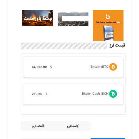
قیمت ارز
Bitcoin (BTC)
64,992.00
$
Bitcoin Cash (BCH)
216.56
$
اجتماعی
اقتصادی