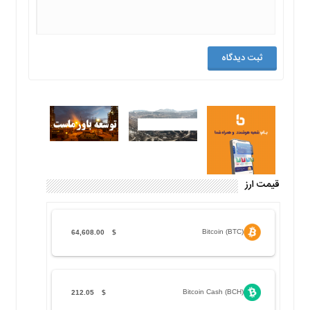
قیمت ارز
Bitcoin (BTC)
64,608.00
$
Bitcoin Cash (BCH)
212.05
$