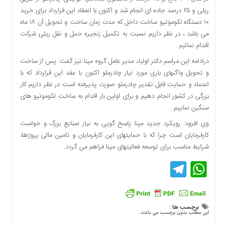
اقتصادی
ریلی و ۲۵ درصد جاده ای انجام شد و اکنون با انعقاد این قرارداد برای خرید
فرهنگ
۱۰ دستگاه لکوموتیو ساخت داخل که مدت زمان ساخت و تحویل آن ۱۸ ماه
و
می باشد ، در نظر داریم نسبت به تکمیل زنجیره حمل و نقل ریلی شرکت
هنر
اقدام نمائیم .
بین
درادامه این مراسم دکتر اولیاء مدیر عامل گروه مپنا نیز گفت: پس از ساخت
الملل
و تحویل واگنهای باری مورد نیاز چادرملو اکنون با عقد این قرارداد که با
یادداشت
اعتماد و حمایت قابل تقدیر چادرملو صورت پذیرفته است در نظر داریم کار
بزرگی در کشور انجام دهیم و برای اولین بار اقدام به ساخت لکوموتیو های
چند
سنگین نماییم .
رسانه
وی افزود: رویکرد جدید مپنا پاسخ گویی به نیاز صنایع بزرگ و خواست
یادداشت
کارفرمایان است چرا که با حمایتهای این کارفرمایان و تامین مالی پروژها،
شرایط مناسب برای توسعه فعالیتهای مپنا فراهم می گردد.
Telegram
WhatsApp
برچسب ها :
این مطلب بدون برچسب می باشد.