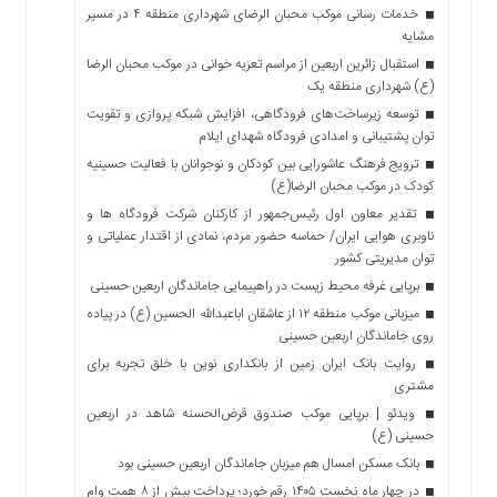
خدمات رسانی موکب محبان الرضای شهرداری منطقه ۴ در مسیر
مشایه
استقبال زائرین اربعین از مراسم تعزیه خوانی در موکب محبان الرضا
(ع) شهرداری منطقه یک
توسعه زیرساخت‌های فرودگاهی، افزایش شبکه پروازی و تقویت
توان پشتیبانی و امدادی فرودگاه شهدای ایلام
ترویج فرهنگ عاشورایی بین کودکان و نوجوانان با فعالیت حسینیه
کودک در موکب محبان الرضا(ع)
تقدیر معاون اول رئیس‌جمهور از کارکنان شرکت فرودگاه ها و
ناوبری هوایی ایران/ حماسه حضور مردم، نمادی از اقتدار عملیاتی و
توان مدیریتی کشور
برپایی غرفه محیط زیست در راهپیمایی جاماندگان اربعین حسینی
میزبانی موکب منطقه ۱۲ از عاشقان اباعبدالله الحسین (ع) در پیاده
روی جاماندگان اربعین حسینی
روایت بانک ایران زمین از بانکداری نوین با خلق تجربه برای
مشتری
ویدئو | برپایی موکب صندوق قرض‌الحسنه شاهد در اربعین
حسینی (ع)
بانک مسکن امسال هم میزبان جاماندگان اربعین حسینی بود
در چهار ماه نخست ۱۴۰۵ رقم خورد؛ پرداخت بیش از ۸ همت وام