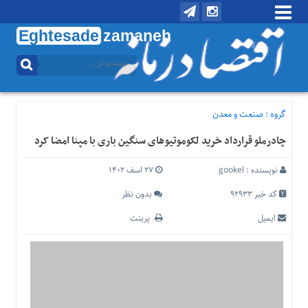
Eghtesade
zamaneh
منوی
بالا
تماس
با
گروه :
صنعت و معدن
ما
چادرملو قرارداد خرید لکوموتیوهای سنگین باری با مپنا امضا کرد
درباره
ما
نویسنده :
gookel
۲۷ اسف ۱۴۰۲
منوی
اصلی
کد خبر 92933
بدون نظر
خانه
ایمیل
پرینت
اقتصادی
اجتماعی
بین
الملل