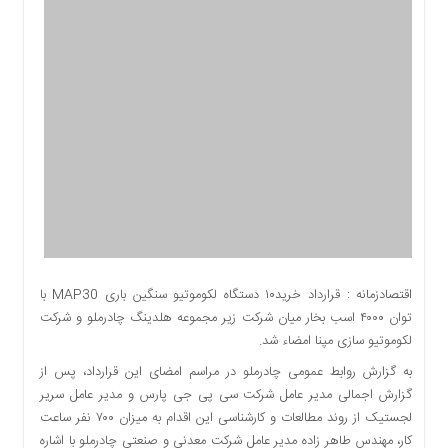
اقتصادی
اجتماعی
فرهنگ
و
هنر
بورس
بانک
و
بیمه
صنعت
و
معدن
اقتصادزمانه : قرارداد خرید۱۰ دستگاه لکوموتیو سنگین باری MAP30 با
نفت
توان ۴۰۰۰ اسب بخار میان شرکت زیر مجموعه هلدینگ چادرملو و شرکت
و
لکوموتیو سازی مپنا امضاء شد.
انرژی
به گزارش روابط عمومی چادرملو در مراسم امضای این قرارداد، پس از
فناوری
گزارش اجمالی مدیر عامل شرکت سی پی جی پارس و مدیر عامل سریر
منظقه
لجستیک از روند مطالعات و کارشناسی این اقدام به میزان ۷۰۰ نفر ساعت
آزاد
کار، مهندس طاهر زاده مدیر عامل شرکت معدنی و صنعتی چادرملو با اشاره