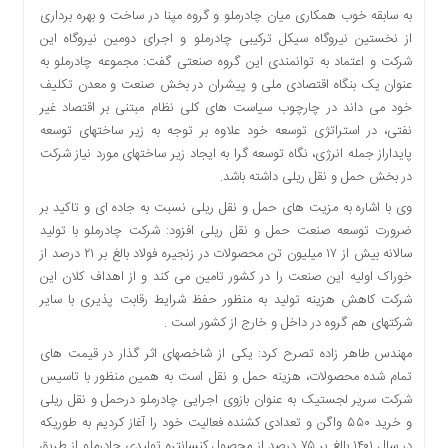
به سابقه خوب همکاری میان چادرملو و گروه مپنا در ساخت و بهره برداری
دسترسی
از نخستین نیروگاه سیکل ترکیبی چادرملو و اجرای دومین نیروگاه این
سریع
شرکت و اعتماد به توانمندی این گروه صنعتی گفت: مجموعه چادرملو به
تماس
عنوان یک بنگاه اقتصادی ملی و پیشران در بخش صنعت و معدن تکلیف
با
خود می داند در چارچوب سیاست های کلی نظام مبتنی بر اقتصاد غیر
ما
نفتی، در استراتژی توسعه خود علاوه بر توجه به زیر ساختهای توسعه
درباره
پایداراز جمله انرژی، نگاه توسعه گرا به ایجاد زیر ساختهای مورد نیاز شرکت
ما
در بخش حمل و نقل ریلی داشته باشد.
کتاب
وی با اشاره به مزیت های حمل و نقل ریلی نسبت به جاده ای و تاکید بر
پلیس،امنیت
ضرورت توسعه صنعت حمل و نقل ریلی افزود: شرکت چادرملو با تولید
و
سالانه بیش از ۱۷ میلیون تن محصولات در زنجیره فولاد بالغ بر ۲۱ درصد از
جامعه
گرایی
خوراک اولیه این صنعت را در کشور تامین می کند و از اهداف کلان این
به
شرکت کاهش هزینه تولید به منظور حفظ شرایط رقابت پذیری با سایر
چاپ
شرکتهای هم گروه در داخل و خارج از کشور است .
رسید
مهندس طاهر زاده تصرح کرد: یکی از شاخصهای اثر گذار در قیمت های
اخبار
تمام شده محصولات، هزینه حمل و نقل است به همین منظور با تاسیس
سایت
شرکت سریر لجستیک به عنوان بازوی اجرایی چادرملو درحمل و نقل ریلی
و خرید ۵۵۰ واگن و تعدادی کشنده فعالیت خود را آغاز کردیم به طوریکه
اجتماعی
در سال ۱۴۰۱ بالغ بر ۷۵ درصد از محصول کنسانتره تولیدی چادرملو از طریق