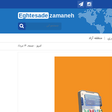
Eghtesade
zamaneh
ری
منظقه آزاد
امروز : جمعه, ۱۶ مرداد , ۱۴۰۵ .::. برابر با : Friday, 7 August , 2026