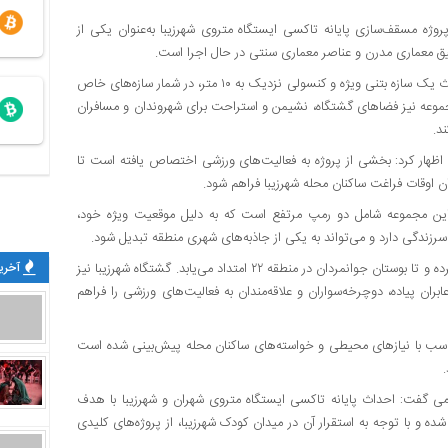
 ۵، محمدرضا پوریافر گفت: پروژه مسقف‌سازی پایانه تاکسی ایستگاه متروی شهرزیبا به‌عنوان یکی از
وی افزود: بخش اصلی پروژه به پایانه تاکسی اختصاص دارد که با احداث یک سازه بتنی ویژه و کنسولی نزدیک به ۱۰ متر، در شمار سازه‌های خاص
ست. در بخش پشتی مجموعه نیز فضاهای گشتگاه، نشیمن و استراحت برای شهروندان و مسافران
د.
ن مجموعه اظهار کرد: بخشی از پروژه به فعالیت‌های ورزشی اختصاص یافته است تا
ران اوقات فراغت ساکنان محله شهرزیبا فراهم شود.
: این مجموعه شامل دو رمپ مرتفع است که به دلیل موقعیت ویژه خود،
رزندگی دارد و می‌تواند به یکی از جاذبه‌های شهری منطقه تبدیل شود.
وی افزود: مسیر سرزندگی به‌صورت شرقی ـ غربی از بلوار شهرزیبا عبور کرده و تا بوستان جوانمردان در منطقه ۲۲ امتداد می‌یابد. گشتگاه شهرزیبا نیز
آخرین
ران پیاده، دوچرخه‌سواران و علاقه‌مندان به فعالیت‌های ورزشی را فراهم
 طراحی این پروژه ۳ پهنه فضای سبز متناسب با نیازهای محیطی و خواسته‌های ساکنان محله پیش‌بینی شده است
ی گفت: احداث پایانه تاکسی ایستگاه متروی شهران و شهرزیبا با هدف
و با توجه به استقرار آن در میدان کودک شهرزیبا، از پروژه‌های کلیدی