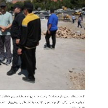
اقتصادی
اجتماعی
فرهنگ
و
هنر
بورس
بانک
و
بیمه
صنعت
و
معدن
نفت
و
انرژی
فناوری
اقتصاد زمانه : شهردار منطقه ۵ از پیشرفت پروژه م
منظقه
آزاد
خواهد رسید.