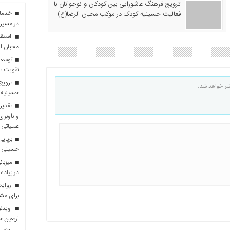
ترویج فرهنگ عاشورایی بین کودکان و نوجوانان با
فعالیت حسینیه کودک در موکب محبان الرضا(ع)
در مسیر 
استقبا
محبان ا
توسعه
تقویت تو
ترویج 
شر خواهد شد.
حسینیه 
تقدیر 
و ناوبری
عملیاتی 
برپایی
حسینی
در پیاده
روایت 
برای مش
ویدئو
اربعین 