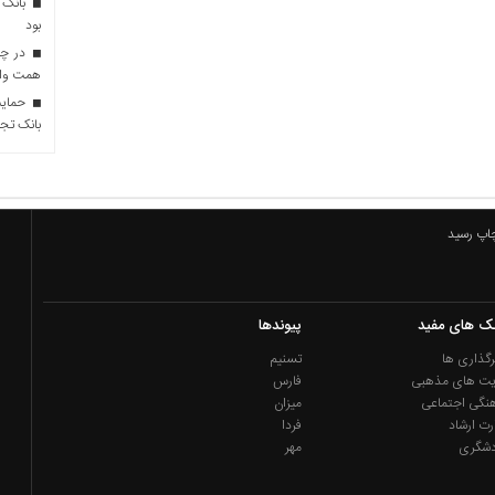
بانک 
بود
همت وام 
حمایت 
بانک تجا
چاپ رسید
نک های مفید
پیوندها
گذاری ها
تسنیم
یت های مذهبی
فارس
نگی اجتماعی
میزان
رت ارشاد
فردا
دشگری
مهر