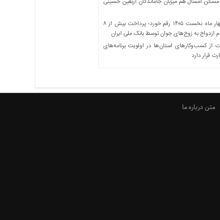
مسکن امسال هم میزبان جاماندگان اربعین حسینی
در چهار ماه نخست ۱۴۰۵ رقم خورد؛ پرداخت بیش از ۸
ازدواج به زوج‌های جوان توسط بانک ملی ایران
از کسب‌وکارهای استان‌ها در اولویت برنامه‌های
رت قرار دارد
متن درباره ما