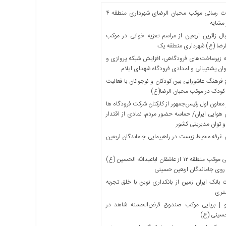
خدمات رسانی موکب محبان الرضای شهرداری منطقه ۴
مشایه
ل زائرین اربعین از مراسم تعزیه خوانی در موکب
لرضا (ع) شهرداری منطقه یک
 زیرساخت‌های فرودگاهی، افزایش شبکه پروازی و
ان پشتیبانی و امدادی فرودگاه شهدای ایلام
فرهنگ عاشورایی بین کودکان و نوجوانان با فعالیت
کودک در موکب محبان الرضا(ع)
معاون اول رئیس‌جمهور از کارکنان شرکت فرودگاه ها
 هوایی ایران/ حماسه حضور مردم، نمادی از اقتدار
و توان مدیریتی کشور
 غرفه محیط زیست در راهپیمایی جاماندگان اربعین
میزبانی موکب منطقه ۱۲ از عاشقان اباعبدالله الحسین (ع)
 روی جاماندگان اربعین حسینی
بانک ایران زمین از بانکداری نوین با خلق تجربه
تری
 | برپایی موکب صندوق قرض‌الحسنه شاهد در
حسینی (ع)