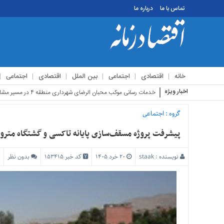
تماس با ما
درباره ما
منوی
بالا
تماس
خانه
اقتصادی
اجتماعی
بین الملل
اقتصادی
اجتماعی
با
ما
اخبار ویژه
استقبال زائر
درباره
ما
گروه :
اجتماعی
منوی
پیشرفت پروژه مسقف‌سازی پایانه تاکسی و گشتگاه متروی شه
اصلی
خانه
نویسنده :
staak
۲۰ خرد ۱۴۰۵
کد خبر 153415
بدون نظر
اقتصادی
اجتماعی
بین
الملل