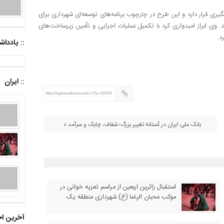
گیری قرار دارد و این طرح در چارچوب برنامه‌های توسعه‌ای شهرداری برای
 وی ابراز امیدواری کرد با تکمیل عملیات اجرایی و تأمین زیرساخت‌های
:: یادد
:: ایران
https://eghtesadezamaneh.ir/?p=153415
بانک ملی ایران در آستانه تغییر بزرگ؛ شفاف، چابک و سرآمد »
استقبال زائرین اربعین از مراسم تعزیه خوانی در
موکب محبان الرضا (ع) شهرداری منطقه یک
آخرین اخ