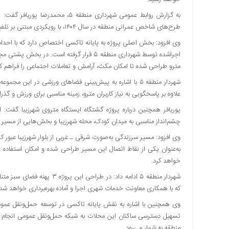
دسترسی
به گزارش روابط عمومی شهرداری منطقه
سریع
طرح‌های شاخص عمرانی منطقه در سال ۱۴۰۴، با رویکردی مبتنی بر تلفیق معماری مدرن و عناصر معماری سنتی در حال اجرا است.
تماس
با
اجراشده توسط شهرداری منطقه ۵ قرار گرفته ا
ما
مترو طراحی شده تا امکان مکث، آرامش و تعاملات اجتماعی را فراهم کن
درباره
شهردار منطقه ۵ با اشاره به پیش‌بینی فضاهای ورزشی در ای
ما
علاوه بر پاسخگویی به نیاز کاربران مترو، زمینه مناسبی برای ورزش و گذ
کتاب
پوریافر همچنین درباره پروژه گشتگاه ایستگاه متروی شهرزیبا گفت
پلیس،امنیت
چشم‌انداز مناسبی به میدان کودک، محله شهرزیبا و بخش‌هایی از مسیر س
و
جامعه
گرایی
به‌عنوان یکی از نقاط اتصال این مسیر طراحی شده و امکان استفاده عاب
به
خواهد کرد.
چاپ
شهردار منطقه ۵ ادامه داد: در
رسید
که با همکاری معاونت خدمات شهری اجرا و آماده بهره‌برداری خواهد شد.
اخبار
وی همچنین با اشاره به نقش پایانه تاکسی در توسعه حمل‌ونقل عموم
سایت
تسهیل دسترسی ساکنان این محلات به شبکه حمل‌ونقل عمومی انجام شده 
اجتماعی
منطقه به شمار می‌رود.