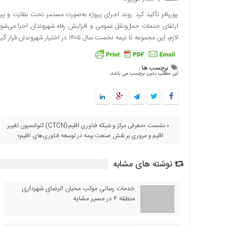
اقتصادی
پوریافر تأکید کرد: روند اجرای پروژه به‌صورت مستمر تحت نظارت و پی
فرهنگ
ارتقای خدمات حمل‌ونقل عمومی و افزایش رفاه شهروندان اجرا می‌شود.
و
لازم، این مجموعه تا نیمه نخست سال ۱۴۰۵ در اختیار شهروندان قرار گیرد.
هنر
بین
برچسب ها :
الملل
این مطلب بدون برچسب می باشد.
یادداشت
چند
رسانه
« نشست «معرفی مركز و شبكه فناوری اقلیم (CTCN) كنوانسیون تغییر
یادداشت
اقلیم و مروری بر نقش صنعت بیمه در توسعه فناوری‌های اقلیم»
نوشته های مشابه
خدمات رسانی موکب محبان الرضای شهرداری
منطقه ۴ در مسیر مشایه