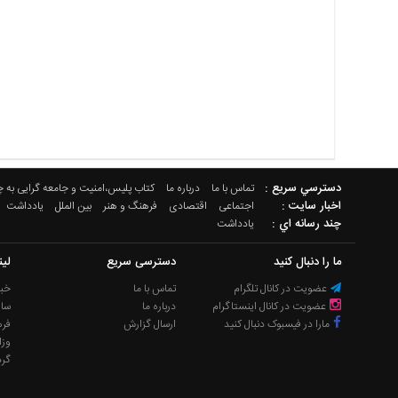
دسترسي سريع :
تماس با ما
درباره ما
کتاب پلیس،امنیت و جامعه گرایی به 
اخبار سایت :
اجتماعی
اقتصادی
فرهنگ و هنر
بین الملل
یادداشت
چند رسانه اي :
یادداشت
ما را دنبال کنید
دسترسی سریع
لی
عضویت در کانال تلگرام
تماس با ما
خبر
عضویت در کانال اینستاگرام
درباره ما
سا
مارا در فیسبوک دنبال کنید
ارسال گزارش
فره
وزا
گر