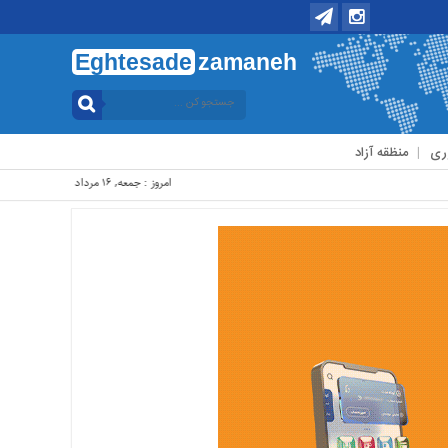
Eghtesade
zamaneh
ری
منظقه آزاد
امروز : جمعه, ۱۶ مرداد , ۱۴۰۵ .::. برابر با : Friday, 7 August , 2026