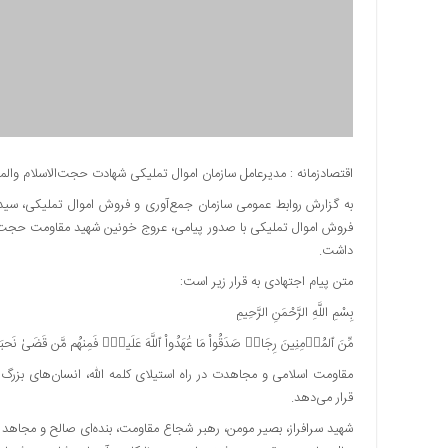
دسترسی
سریع
تماس
با
ما
درباره
ما
اقتصادزمانه : مدیرعامل سازمان اموال تملیکی شهادت حجت‌الاسلام و
کتاب
به گزارش روابط عمومی سازمان جمع‌آوری و فروش اموال تملیکی، سید
پلیس،امنیت
فروش اموال تملیکی با صدور پیامی، عروج خونین شهید مقاومت حجت‌الا
و
داشت.
جامعه
متن پیام اجتهادی به قرار زیر است:
گرایی
به
بِسْمِ اللَّهِ الرَّحْمَنِ الرَّحِيمِ
چاپ
مِّنَ ٱلمُؤۡمِنِينَ رِجَالࣱ صَدَقُواْ مَا عَٰهَدُواْ ٱللَّهَ عَلَيهِۖ فَمِنهُم مَّن قَضَىٰ نَحبَهُ
رسید
مقاومت اسلامی و مجاهدت در راه استیلای کلمه الله، انسان‌های بزرگ ر
اخبار
قرار می‌دهد.
سایت
شهید سرافراز، بصیر مومن، رهبر شجاع مقاومت، بنده‌ای صالح و مجاهد 
اجتماعی