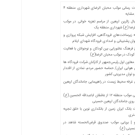
خدمات رسانی موکب محبان الرضای شهرداری منطقه ۴
مشایه
ل زائرین اربعین از مراسم تعزیه خوانی در موکب
لرضا (ع) شهرداری منطقه یک
 زیرساخت‌های فرودگاهی، افزایش شبکه پروازی و
ان پشتیبانی و امدادی فرودگاه شهدای ایلام
فرهنگ عاشورایی بین کودکان و نوجوانان با فعالیت
کودک در موکب محبان الرضا(ع)
معاون اول رئیس‌جمهور از کارکنان شرکت فرودگاه ها
 هوایی ایران/ حماسه حضور مردم، نمادی از اقتدار
و توان مدیریتی کشور
 غرفه محیط زیست در راهپیمایی جاماندگان اربعین
میزبانی موکب منطقه ۱۲ از عاشقان اباعبدالله الحسین (ع)
 روی جاماندگان اربعین حسینی
بانک ایران زمین از بانکداری نوین با خلق تجربه
تری
 | برپایی موکب صندوق قرض‌الحسنه شاهد در
حسینی (ع)