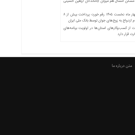
مسکن امسال هم میزبان جاماندگان اربعین حسینی
در چهار ماه نخست ۱۴۰۵ رقم خورد؛ پرداخت بیش از ۸
ازدواج به زوج‌های جوان توسط بانک ملی ایران
از کسب‌وکارهای استان‌ها در اولویت برنامه‌های
رت قرار دارد
متن درباره ما