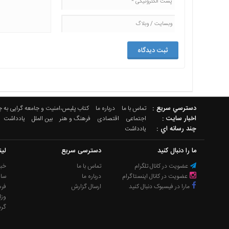
دسترسي سريع :
تماس با ما
درباره ما
کتاب پلیس،امنیت و جامعه گرایی به 
اخبار سایت :
اجتماعی
اقتصادی
فرهنگ و هنر
بین الملل
یادداشت
چند رسانه اي :
یادداشت
ما را دنبال کنید
دسترسی سریع
لی
عضویت در کانال تلگرام
تماس با ما
خبر
عضویت در کانال اینستاگرام
درباره ما
سا
مارا در فیسبوک دنبال کنید
ارسال گزارش
فره
وزا
گر