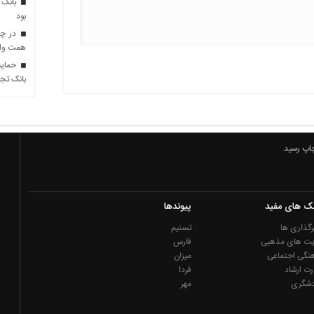
بانک 
بود
همت وام 
حمایت 
بانک تجا
چاپ رسید
نک های مفید
پیوندها
گذاری ها
تسنیم
یت های مذهبی
فارس
نگی اجتماعی
میزان
رت ارشاد
فردا
دشگری
مهر