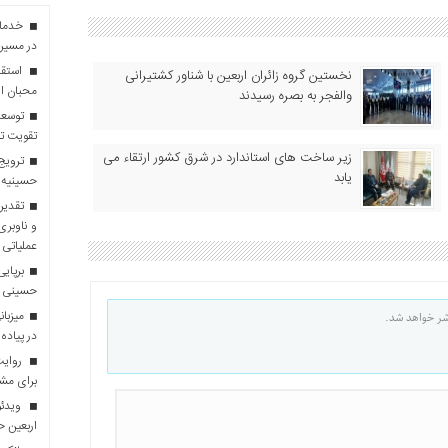
در مسیر 
استقبا
نخستین گروه زائران اربعین با شناور کشتیرانی
محبان ا
والفجر به بصره رسیدند
توسعه
تقویت تو
زیر ساخت های استاندارد در شرق کشور ارتقاء می
ترویج 
یابد
حسینیه 
تقدیر 
و ناوبری
عملیاتی 
برپایی
حسینی
شر خواهد شد.
در پیاده
روایت 
برای مش
ویدئو
اربعین 