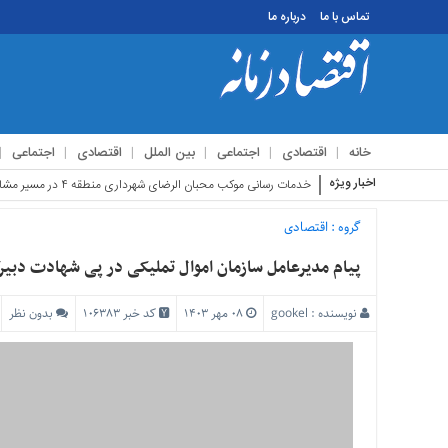
تماس با ما
درباره ما
منوی
بالا
تماس
خانه
اقتصادی
اجتماعی
بین الملل
اقتصادی
اجتماعی
با
ما
اخبار ویژه
استقبا
درباره
ما
گروه :
اقتصادی
منوی
پیام مدیرعامل سازمان اموال تملیکی در پی شهادت دبیرک
اصلی
خانه
نویسنده :
gookel
۰۸ مهر ۱۴۰۳
کد خبر 106383
بدون نظر
اقتصادی
اجتماعی
بین
الملل