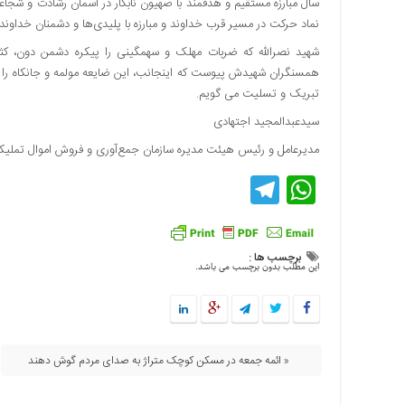
سال مبارزه مستقیم و هدفمند با صهیون نابکار در آسمان رشادت و شجا
اقتصادی
نماد حرکت در مسیر قرب خداوند و مبارزه با پلیدی‌ها و دشمنان خداوند
فرهنگ
شهید نصرالله که ضربات مهلک و سهمگینی را پیکره دشمن دون، کثیف
و
همسنگران شهیدش پیوست که اینجانب، این ضایعه مولمه و جانکاه را 
هنر
تبریک و تسلیت می گویم.
بین
سیدعبدالمجید اجتهادی
الملل
مدیرعامل و رئیس هیئت مدیره سازمان جمع‌آوری و فروش اموال تملیک
یادداشت
Telegram
WhatsApp
چند
رسانه
یادداشت
برچسب ها :
این مطلب بدون برچسب می باشد.
« ائمه جمعه در مسکن کوچک متراژ به صدای مردم گوش دهند