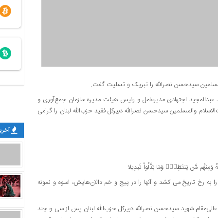
المسلمین سیدحسن نصرالله را تبریک و تسلیت گفت.
 عبدالمجید اجتهادی مدیرعامل و رئیس هیئت مدیره سازمان جمع‌آوری و
سلام والمسلمین سیدحسن نصرالله دبیرکل فقید حزب‌الله لبنان را گرامی
آخرین
 وَمِنهُم مَّن يَنتَظِرُۖ وَمَا بَدَّلُواْ تَبدِيلا
ا به رخ تاریخ می کشد و آنها را در پیچ و خم دالان‌هایش، اسوه و نمونه
عالی‌مقام شهید سیدحسن نصرالله دبیرکل حزب‌الله لبنان پس از سی و چند