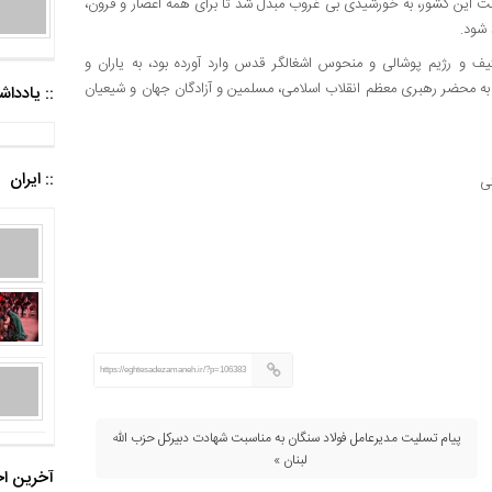
عت این کشور، به خورشیدی بی غروب مبدل شد تا برای همه اعصار و قرون،
 شود.
 و رژیم پوشالی و منحوس اشغالگر قدس وارد آورده بود، به یاران و
به محضر رهبری معظم انقلاب اسلامی، مسلمین و آزادگان جهان و شیعیان
:: یادد
:: ایران
ی
https://eghtesadezamaneh.ir/?p=106383
پیام تسلیت مدیرعامل فولاد سنگان به مناسبت شهادت دبیرکل حزب الله
لبنان »
آخرین اخ