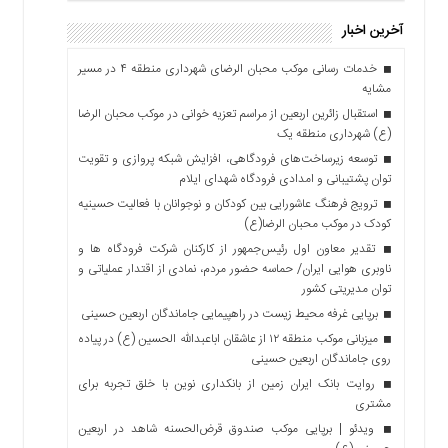
آخرین اخبار
خدمات رسانی موکب محبان الرضای شهرداری منطقه ۴ در مسیر
مشایه
استقبال زائرین اربعین از مراسم تعزیه خوانی در موکب محبان الرضا
(ع) شهرداری منطقه یک
توسعه زیرساخت‌های فرودگاهی، افزایش شبکه پروازی و تقویت
توان پشتیبانی و امدادی فرودگاه شهدای ایلام
ترویج فرهنگ عاشورایی بین کودکان و نوجوانان با فعالیت حسینیه
کودک در موکب محبان الرضا(ع)
تقدیر معاون اول رئیس‌جمهور از کارکنان شرکت فرودگاه ها و
ناوبری هوایی ایران/ حماسه حضور مردم، نمادی از اقتدار عملیاتی و
توان مدیریتی کشور
برپایی غرفه محیط زیست در راهپیمایی جاماندگان اربعین حسینی
میزبانی موکب منطقه ۱۲ از عاشقان اباعبدالله الحسین (ع) در پیاده
روی جاماندگان اربعین حسینی
روایت بانک ایران زمین از بانکداری نوین با خلق تجربه برای
مشتری
ویدئو | برپایی موکب صندوق قرض‌الحسنه شاهد در اربعین