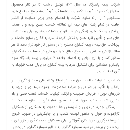
شرکت بیمه پاسارگاد در سال ۱۴۰۲ توفیق داشت تا در کنار محصول
دسترسی
استراتژیک خود ، ” بیمه تکمیلی بازنشستگی ” و ” بیمه جامع مجتمع­ های
سریع
مسکونی ” را ارائه نماید. شرکت با اهتمام جدی برای حمایت از اقشار
تماس
جامعه در تمام رشته­ های بیمه ­ای فعالانه خدمت رسان بوده و با هدف
با
پوشش ریسک­ های زندگی در کنار انواع خدمات بیمه ­ای برای بیمه نامه­
ما
های عمر و تأمین آتیه همواره تلاش کرده تا سرمایه گذاری منابع حاصله از
درباره
پرداخت حق بیمه ، بیمه گذاران محترم را در دستور کار خود قرار دهد تا هر
ما
ساله بازدهی منطقی از مجموع مبالغ خرد دریافتی در حساب بیمه گذاران
کتاب
منظور کند و با ارج نهادن به اعتماد جامعه ۷ میلیونی بیمه پاسارگاد سود
پلیس،امنیت
پایدار و مطمئنی برای تشکیل سرمایه بیمه گذاران در پایان مدت قرارداد به
و
آنان اعطا نماید.
جامعه
گرایی
دستیابی به تولید مناسب حق بیمه در انواع رشته­ های بیمه زندگی و غیر
به
زندگی با تأکید بر طراحی و عرضه محصولات جدید بیمه­ ای و ورود به
چاپ
بازارهای نوین ؛ افزایش ظرفیت و ارتقاء کیفیت خدمات شعب فعلی و راه
رسید
اندازی شعب جدید مورد نیاز ؛ اعطای نمایندگی و اجازه فعالیت به
نمایندگان جدید در تهران و شهرستان­ ها ؛ دعوت به همکاری از همکاران
اخبار
کارآزموده و جوان به منظور توسعه شعب و یا جایگزینی در صورت خروج
سایت
نیروها ؛ برگزاری دوره ­های آموزشی برای همکاران ، نمایندگان و بازاریابان ؛
اجتماعی
ایجاد تنوع بیشتر در سبد سرمایه گذاری به منظور سرمایه گذاری در بخش­