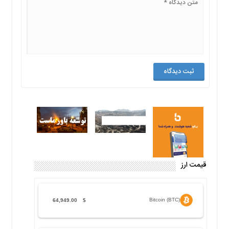
قیمت ارز
Bitcoin (BTC)
64,949.00
$