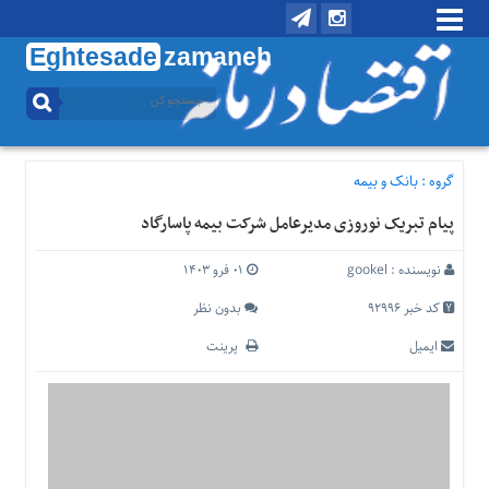
Eghtesade
zamaneh
منوی
بالا
تماس
با
گروه :
بانک و بیمه
ما
پیام تبریک نوروزی مدیرعامل شرکت بیمه پاسارگاد
درباره
ما
نویسنده :
gookel
۰۱ فرو ۱۴۰۳
منوی
اصلی
کد خبر 92996
بدون نظر
خانه
ایمیل
پرینت
اقتصادی
اجتماعی
بین
الملل