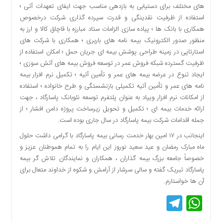
اقتصادی
های مختلف برای دستیابی به بازدهی مناسب جهت ایفای تعهدات آتی ؛
استفاده از ظرفیت نقدینگی و قدرت سپرده گذاری شرکت درخصوص
فرهنگ
همکاری با بانک­ ها ؛ پیاده سازی الزامات ستاد مبارزه با قاچاق کالا و ارز به
و
منظور صدور الکترونیک بیمه نامه­ های باربری ؛ همکاری با شرکت ­های
هنر
استارتاپی در زمینه طراحی پوشش بیمه ­ای جریان حمل ؛ امکان استفاده از
بین
ظرفیت گسترده شبکه فروش عمر در توسعه فروش بیمه ­های آتش سوزی ؛
الملل
ایجاد تنوع در عرضه بیمه­ های عمر و تأمین آتیه ؛ تکمیل نرم افزار بیمه
یادداشت
نامه­ های عمر و تأمین آتیه تکمیلی بازنشستگی و طرح خانواده ؛ استفاده
چند
از امکانات نرم افزار ویپاد به عنوان پلتفرم توسعه نئوبانک پاسارگاد ، جهت
رسانه
ارائه خدمات بیمه ­­ای ؛ تکمیل و تحویل زیرساخت پروژه دامن افشار ؛ از
جمله اقدامات شرکت بیمه پاسارگاد در سال جاری بوده است.
یادداشت
اینجانب در ۱۷ امین بهار خدمت رسانی بیمه پاسارگاد با گرامی داشت حلول
ماه مبارک رمضان و عید سعید نوروز این ایام را به تمام هموطنان عزیز و
خصوصاً جامعه بزرگ بیمه گذاران ، همکاران و نمایندگان تلاش گر بیمه
پاسارگاد تبریک گفته و سالی سرشار از آرامش و شکوه از خداوند متعال برای
آن­ ها خواستارم.
Telegram
WhatsApp