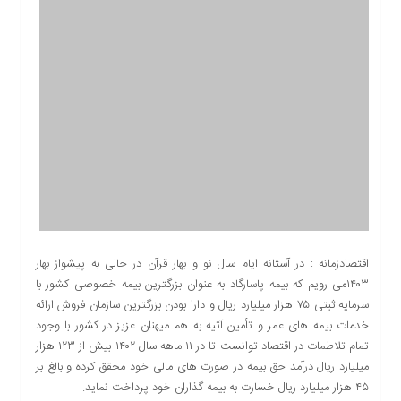
اقتصادی
اجتماعی
فرهنگ
و
هنر
بورس
بانک
و
بیمه
صنعت
و
معدن
اقتصادزمانه : در آستانه ایام سال نو و بهار قرآن در حالی به پیشواز بهار
نفت
۱۴۰۳می­ رویم که بیمه پاسارگاد به عنوان بزرگترین بیمه خصوصی کشور با
و
سرمایه ثبتی ۷۵ هزار میلیارد ریال و دارا بودن بزرگترین سازمان فروش ارائه
انرژی
خدمات بیمه­ های عمر و تأمین آتیه به هم میهنان عزیز در کشور با وجود
فناوری
تمام تلاطمات در اقتصاد توانست تا در ۱۱ ماهه سال ۱۴۰۲ بیش از ۱۲۳ هزار
میلیارد ریال درآمد حق بیمه در صورت ­های مالی خود محقق کرده و بالغ بر
منظقه
۴۵ هزار میلیارد ریال خسارت به بیمه گذاران خود پرداخت نماید.
آزاد