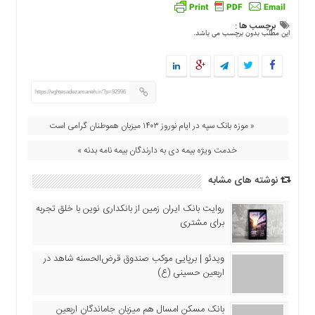
برچسب ها :
این مطلب بدون برچسب می باشد.
https://eghtesadezamaneh.ir/?p=92996
« موزه بانک سپه در ایام نوروز ۱۴۰۳ میزبان هموطنان گرامی است
خدمت ویژه بیمه دی به دارندگان بیمه نامه بدنه »
نوشته های مشابه
روایت بانک ایران زمین از بانکداری نوین با خلق تجربه
برای مشتری
ویدئو | برپایی موکب صندوق قرض‌الحسنه شاهد در
اربعین حسینی (ع)
بانک مسکن امسال هم میزبان جاماندگان اربعین