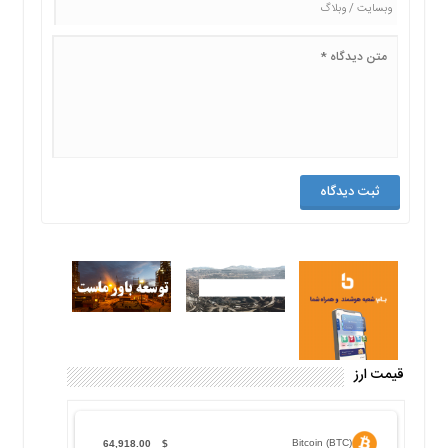
قیمت ارز
Bitcoin (BTC)
64,918.00
$