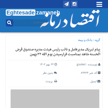
Eghtesade
zamaneh
منوی
بالا
تماس
با
گروه :
بانک و بیمه
ما
پیام تبریک مدیرعامل و نائب رئیس هیئت مدیره صندوق قرض
درباره
الحسنه شاهد بمناسبت فرارسیدن یوم الله ۲۲بهمن
ما
منوی
نویسنده :
gookel
۲۲ بهم ۱۴۰۲
اصلی
کد خبر 89936
بدون نظر
خانه
ایمیل
پرینت
اقتصادی
اجتماعی
بین
الملل