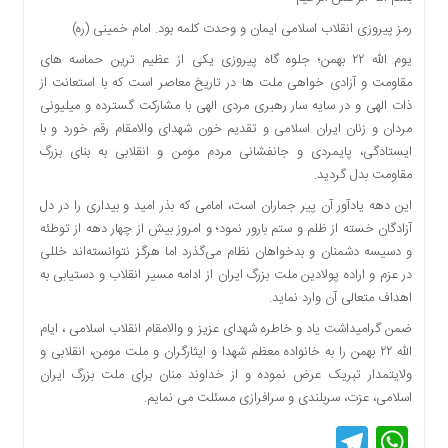
دسترسی
رمز پیروزی انقلاب اسلامی ایمان و وحدت کلمه بود. امام خمینی (ره)
سریع
یوم الله ۲۲ بهمن؛ جلوه گاه پیروزی یکی از عظیم ترین حماسه های
تماس
مقاومت و آزادی خواهی ملت ها در تاریخ معاصر است که با استعانت از
با
ذات الهی و در سایه سار رهبری مردی الهی با مشارکت گسترده و میلیونی
ما
مردان و زنان ایران اسلامی و تقدیم خون شهدای والامقام رقم خورد و با
درباره
ایستادگی، پایمردی و جانفشانی مردم مومن و انقلابی به بنای بزرگ
ما
مقاومت بدل گردید.
کتاب
این دهه یادآور آن پیر جماران است، امامی که بذر امید و بیداری را در دل
پلیس،امنیت
آزادگان خسته از ظلم و ستم بارور نمود؛ و امروز بیش از چهار دهه از توطئه
و
و دسیسه دشمنان و بدخواهان نظام می‌گذرد اما هرگز نتوانسته‌اند خللی
جامعه
در عزم و اراده پولادین ملت بزرگ ایران از ادامه مسیر انقلاب و دستیابی به
گرایی
اهداف متعالی آن وارد نماید.
به
چاپ
ضمن گرامیداشت یاد و خاطره شهدای عزیز و والامقام انقلاب اسلامی ، ایام
رسید
الله ۲۲ بهمن را به خانواده معظم شهدا و ایثارگران و ملت مومن، انقلابی و
ولایتمدار تبریک عرض نموده و از خداوند منان برای ملت بزرگ ایران
اخبار
سایت
اسلامی، عزت، سربلندی و سرافرازی مسئلت می نمایم.
Telegram
WhatsApp
اجتماعی