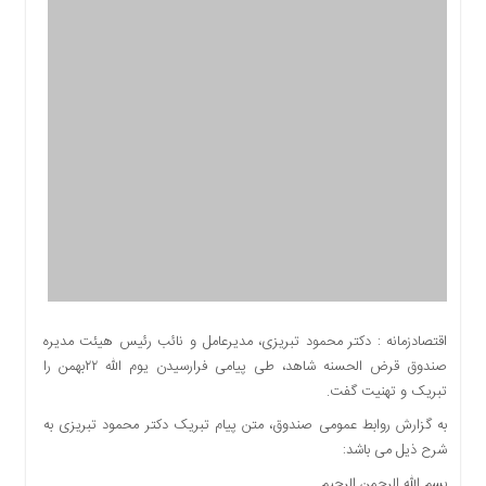
اقتصادی
اجتماعی
فرهنگ
و
هنر
بورس
بانک
و
بیمه
صنعت
و
معدن
نفت
اقتصادزمانه : دکتر محمود تبریزی، مدیرعامل و نائب رئیس هیئت مدیره
و
صندوق قرض الحسنه شاهد، طی پیامی فرارسیدن یوم الله ۲۲بهمن را
انرژی
تبریک و تهنیت گفت.
فناوری
به گزارش روابط عمومی صندوق، متن پیام تبریک دکتر محمود تبریزی به
منظقه
شرح ذیل می باشد:
آزاد
بسم الله الرحمن الرحیم