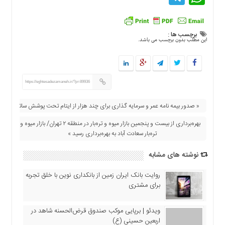
اقتصادی
فرهنگ
و
برچسب ها :
این مطلب بدون برچسب می باشد.
هنر
بین
الملل
یادداشت
https://eghtesadezamaneh.ir/?p=89936
چند
« صدور بیمه نامه عمر و سرمایه گذاری برای چند هزار از ایتام تحت پوشش ساتا
رسانه
بهره‌برداری از بیست و پنجمین بازار میوه و تره‌بار در منطقه ۲ تهران/ بازار میوه و
یادداشت
تره‌بار سعادت آباد به بهره‌برداری رسید »
نوشته های مشابه
روایت بانک ایران زمین از بانکداری نوین با خلق تجربه
برای مشتری
ویدئو | برپایی موکب صندوق قرض‌الحسنه شاهد در
اربعین حسینی (ع)