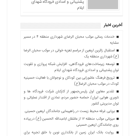
پشتیبانی و امدادی فرودگاه شهدای
ایلام
آخرین اخبار
خدمات رسانی موکب محبان الرضای شهرداری منطقه ۴ در مسیر
مشایه
استقبال زائرین اربعین از مراسم تعزیه خوانی در موکب محبان الرضا
(ع) شهرداری منطقه یک
توسعه زیرساخت‌های فرودگاهی، افزایش شبکه پروازی و تقویت
توان پشتیبانی و امدادی فرودگاه شهدای ایلام
ترویج فرهنگ عاشورایی بین کودکان و نوجوانان با فعالیت حسینیه
کودک در موکب محبان الرضا(ع)
تقدیر معاون اول رئیس‌جمهور از کارکنان شرکت فرودگاه ها و
ناوبری هوایی ایران/ حماسه حضور مردم، نمادی از اقتدار عملیاتی و
توان مدیریتی کشور
برپایی غرفه محیط زیست در راهپیمایی جاماندگان اربعین حسینی
میزبانی موکب منطقه ۱۲ از عاشقان اباعبدالله الحسین (ع) در پیاده
روی جاماندگان اربعین حسینی
روایت بانک ایران زمین از بانکداری نوین با خلق تجربه برای