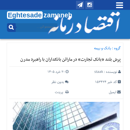
Eghtesade
zamaneh
منوی
بالا
تماس
با
گروه :
بانک و بیمه
ما
پرش بلند «بانک تجارت» در ماراتن بانکداران با راهبرد مدرن
درباره
ما
نویسنده :
staak
۲۰ خرد ۱۴۰۵
منوی
اصلی
کد خبر 153424
بدون نظر
خانه
ایمیل
پرینت
اقتصادی
اجتماعی
بین
الملل