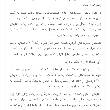
اقتصادی
رشد کرده است.
فرهنگ
در نظام بانکی، سپرده‌های جاری کم‌هزینه‌ترین منابع تجهیز شده به شمار
و
می‌روند و افزایش سهم آنها می‌تواند هزینه تأمین پول را کاهش داده و
هنر
زمینه رشد سودآوری را فراهم کند. توسعه بانکداری الکترونیک، افزایش
بین
حجم تراکنش‌ها، گسترش خدمات دیجیتال و جذب مشتریان بزرگ شرکتی
الملل
از مهم‌ترین عوامل رشد این بخش بوده‌اند.
یادداشت
همزمان سپرده‌های قرض‌الحسنه پس‌انداز نیز با رشد ۷۳ درصدی از مرز
چند
۷۱۰ هزار میلیارد ریال عبور کرده‌اند؛ موضوعی که بیانگر تقویت اعتماد
رسانه
مشتریان خرد و افزایش تمایل آنها به نگهداری منابع در بانک تجارت است.
یادداشت
رأی اعتماد بازار به بانک تجارت
یکی از مهم‌ترین تحولات ساختار منابع بانک تجارت در سال جاری، رشد
کم‌سابقه سپرده‌های بلندمدت یک‌ساله است. مانده این سپرده‌ها با جهش
۳۰۲ درصدی از ۵۴۴ هزار میلیارد ریال در پایان اردیبهشت سال گذشته به
بیش از ۲۱۹۰ هزار میلیارد ریال رسیده است.
افزایش منابع بلندمدت از منظر مدیریت نقدینگی اهمیت ویژه‌ای دارد؛ زیرا
هرچه سهم منابع پایدار بیشتر باشد، امکان برنامه‌ریزی برای اعطای
تسهیلات، سرمایه‌گذاری و توسعه فعالیت‌های درآمدزا با اطمینان بیشتری