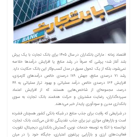
اقتصادی
اجتماعی
فرهنگ
و
هنر
بورس
بانک
اقتصاد زمانه : ماراتن بانکداران در سال ۱۴۰۵ برای بانک تجارت با یک پرش
و
بلند آغاز شد؛ پرشی که صرفاً در رشد منابع یا افزایش درآمدها خلاصه
بیمه
نمی‌شود، بلکه از یک تحول عمیق در مدل کسب‌وکار این بانک حکایت دارد.
صنعت
رشد ۷۱ درصدی منابع، جهش ۱۷۸ درصدی خالص درآمدهای کارمزدی،
و
افزایش ۱۶۴ درصدی خالص درآمد عملیاتی و بهبود تراز عملیاتی به ۴۸
معدن
درصد، مجموعه‌ای از شاخص‌هایی هستند که از افزایش اعتماد
نفت
سپرده‌گذاران، رضایت مشتریان و حرکت هدفمند بانک تجارت به سوی
و
بانکداری مدرن و سودآوری پایدار خبر می‌دهند.
انرژی
در شرایطی که رقابت برای جذب منابع در شبکه بانکی کشور همچنان فشرده
فناوری
است و بازارهای موازی نیز برای جذب نقدینگی تلاش می‌کنند، بانک تجارت
منظقه
توانسته با اتکا به توسعه خدمات نوین، گسترش بانکداری دیجیتال، تقویت
آزاد
فعالیت‌های ارزی و بازآرایی پرتفوی اعتباری، جایگاه خود را در میان