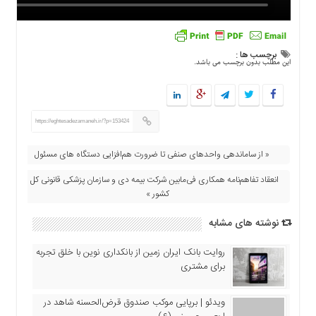
برچسب ها :
این مطلب بدون برچسب می باشد.
https://eghtesadezamaneh.ir/?p=153424
« از ساماندهی واحدهای صنفی تا ضرورت هم‌افزایی دستگاه های مسئول
انعقاد تفاهم‌نامه همکاری فی‌مابین شرکت بیمه دی و سازمان پزشکی قانونی کل
کشور »
نوشته های مشابه
روایت بانک ایران زمین از بانکداری نوین با خلق تجربه
برای مشتری
ویدئو | برپایی موکب صندوق قرض‌الحسنه شاهد در