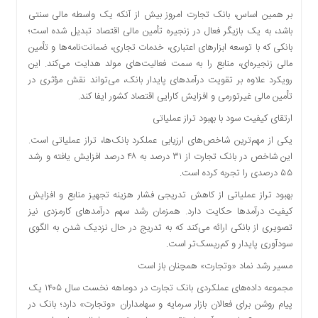
بر همین اساس، بانک تجارت امروز بیش از آنکه یک واسطه مالی سنتی
باشد، به یک بازیگر فعال در زنجیره تأمین مالی اقتصاد تبدیل شده است؛
بانکی که با توسعه ابزارهای اعتباری، خدمات تجاری، ضمانت‌نامه‌ها و تأمین
مالی زنجیره‌ای، منابع را به سمت فعالیت‌های مولد هدایت می‌کند. این
رویکرد علاوه بر تقویت درآمدهای پایدار بانک، می‌تواند نقش مؤثری در
تأمین مالی غیرتورمی و افزایش کارایی اقتصاد کشور ایفا کند.
ارتقای کیفیت سود با بهبود تراز عملیاتی
یکی از مهم‌ترین شاخص‌های ارزیابی عملکرد بانک‌ها، تراز عملیاتی است.
این شاخص در بانک تجارت از ۳۱ درصد به ۴۸ درصد افزایش یافته و رشد
۵۵ درصدی را تجربه کرده است.
بهبود تراز عملیاتی از کاهش تدریجی فشار هزینه تجهیز منابع و افزایش
کیفیت درآمدها حکایت دارد. همزمان رشد سهم درآمدهای کارمزدی نیز
تصویری از بانکی ارائه می‌کند که به تدریج در حال نزدیک شدن به الگوی
سودآوری پایدار و کم‌ریسک‌تر است.
مسیر رشد نماد «وتجارت» همچنان باز است
مجموعه داده‌های عملکردی بانک تجارت در دوماهه نخست سال ۱۴۰۵ یک
پیام روشن برای فعالان بازار سرمایه و سهامداران «وتجارت» دارد؛ بانک در