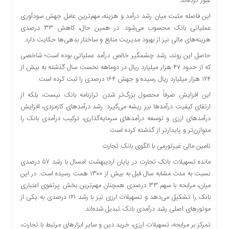
عبور کرده‌اند.
این فاصله مثبت میان رشد درآمد و هزینه، مهم‌ترین عامل جهش سودآوری
عملیاتی بانک محسوب می‌شود. در همین حال، کاهش ۳۳ درصدی
هزینه‌های مالی نیز از بهبود مدیریت منابع و ساختار بدهی‌ها حکایت دارد.
حاصل این روند، رشد چشمگیر خالص درآمد عملیاتی بوده است؛ شاخصی
که از حدود ۴۷ هزار میلیارد ریال در دوماهه نخست سال گذشته به بیش از
۱۲۴ هزار میلیارد ریال رسیده و جهش ۱۶۴ درصدی را ثبت کرده است.
این افزایش صرفاً محصول بزرگ‌تر شدن ترازنامه بانک نیست، بلکه از
ارتقای کیفیت درآمدها نیز ریشه می‌گیرد. رشد درآمدهای کارمزدی، افزایش
درآمدهای ارزی و توسعه درآمدهای سرمایه‌گذاری، ترکیب درآمدی بانک را
متوازن‌تر و پایدارتر از گذشته کرده است.
تامین مالی غیرتورمی با الگوی بانک تجارت
مانده تسهیلات بانک تجارت در پایان اردیبهشت امسال با رشد ۵۷ درصدی
نسبت به مدت مشابه سال قبل به بیش از ۱۳۰۰ همت رسیده است. در این
میان، مرابحه با سهم ۳۳ درصدی همچنان مهم‌ترین بخش پرتفوی اعتباری
بانک را تشکیل می‌دهد و تسهیلات ارزی نیز با رشد ۱۲۱ درصدی به یکی از
موتورهای اصلی رشد درآمدی بانک تبدیل شده‌اند.
تمرکز بر مرابحه، تسهیلات ارزی، خرید دین و سایر ابزارهای مرتبط با تجارت،