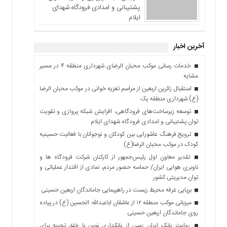
پشتیبانی و امدادی فرودگاه شهدای
ایلام
آخرین اخبار
خدمات رسانی موکب محبان الرضای شهرداری منطقه ۴ در مسیر
مشایه
استقبال زائرین اربعین از مراسم تعزیه خوانی در موکب محبان الرضا
(ع) شهرداری منطقه یک
توسعه زیرساخت‌های فرودگاهی، افزایش شبکه پروازی و تقویت
توان پشتیبانی و امدادی فرودگاه شهدای ایلام
ترویج فرهنگ عاشورایی بین کودکان و نوجوانان با فعالیت حسینیه
کودک در موکب محبان الرضا(ع)
تقدیر معاون اول رئیس‌جمهور از کارکنان شرکت فرودگاه ها و
ناوبری هوایی ایران/ حماسه حضور مردم، نمادی از اقتدار عملیاتی و
توان مدیریتی کشور
برپایی غرفه محیط زیست در راهپیمایی جاماندگان اربعین حسینی
میزبانی موکب منطقه ۱۲ از عاشقان اباعبدالله الحسین (ع) در پیاده
روی جاماندگان اربعین حسینی
روایت بانک ایران زمین از بانکداری نوین با خلق تجربه برای