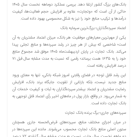
بانک‌های بزرگ کشور ارتقا دهد. بررسی عملکرد دوماهه نخست سال ۱۴۰۵
دسترسی
حاکی از آن است که «وتجارت» علاوه بر افزایش حجم فعالیت‌ها، کیفیت
سریع
درآمدها و ترکیب منابع خود را نیز به شکل محسوسی بهبود داده است.
تماس
با
اعتماد سپرده‌گذاران؛ بزرگ‌ترین سرمایه بانک
ما
یکی از مهم‌ترین معیارهای موفقیت هر بانک، میزان اعتماد مشتریان به آن
درباره
است؛ شاخصی که بیش از هر چیز در رشد سپرده‌ها و منابع تجلی پیدا
ما
می‌کند. بانک تجارت در پایان اردیبهشت‌ماه ۱۴۰۵ موفق شد مجموع منابع
کتاب
خود را به ۱۶۳۵ همت برساند؛ رقمی که نسبت به مدت مشابه سال قبل ۷۱
پلیس،امنیت
درصد افزایش یافته است.
و
این رشد قابل توجه در فضای رقابتی امروز شبکه بانکی، تنها به معنای ورود
جامعه
منابع جدید نیست، بلکه بازتابی از تقویت جایگاه برند بانک، افزایش
گرایی
رضایت مشتریان و اعتماد بیشتر سپرده‌گذاران به ثبات و کیفیت خدمات آن
به
به شمار می‌رود. در واقع، بازار پول در ماه‌های اخیر رأی اعتماد قابل توجهی به
چاپ
بانک تجارت داده است.
رسید
سپرده‌های جاری؛ برگ برنده بانک تجارت
اخبار
سایت
در میان اجزای مختلف منابع، سپرده‌های قرض‌الحسنه جاری همچنان
ستون اصلی منابع بانک تجارت محسوب می‌شوند. مانده این سپرده‌ها در
اجتماعی
دو ماهه نخست سال جاری نسبت به مدت مشابه سال گذشته ۷۲ درصد