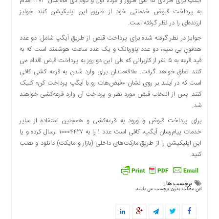
آیگپ برای افرادی که طی امروز و فردا، اول و دوم دی ماه سال ۱۴۰۳ اقدام
دسترسی
به پرداخت قبوض خدماتی خود از طریق این اپلیکیشن کنند جوایز
سریع
ارزنده‌ای را در نظر گرفته است.
تماس
جوایز در نظر گرفته شده برای پرداخت قبض از طریق آیگپ شامل: دو عدد
با
هدفون بی سیم، دو عدد پاوربانک و یک عدد ساعت هوشمند است که به
ما
قید قرعه به ۵ نفر از کاربرانی که طی این دو روز به پرداخت قبض اقدام می
درباره
کنند تعلق خواهد گرفت. علاقه‌مندان برای وارد شدن به قرعه کشی کافی
ما
است که در آیلند بر روی نشان «قبض‌هات رو با آیگپ پرداخت کن» کلیک
کتاب
کنند. پس از انتخاب قبض مورد نظر و پرداخت آن وارد قرعه‌کشی خواهند
پلیس،امنیت
شد.
و
برای پرداخت قبوض و ورود به قرعه‌کشی و همچنین استفاده از سایر
جامعه
خدمات پیام‌رسان آیگپ، کافی است عدد ۱ را به ۱۰۰۰۴۴۲۷ ارسال کرده و یا
گرایی
این اپلیکیشن را از طریق مارکت‌های داخلی (بازار و مایکت) دانلود و نصب
به
کنید.
چاپ
رسید
اخبار
برچسب ها :
این مطلب بدون برچسب می باشد.
سایت
اجتماعی