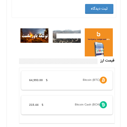
قیمت ارز
Bitcoin (BTC)
64,993.00
$
Bitcoin Cash (BCH)
215.44
$