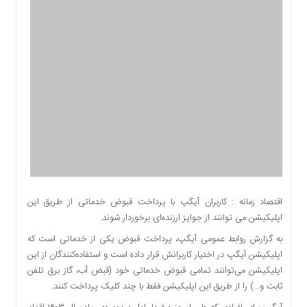
اقتصادی
اجتماعی
فرهنگ
و
هنر
بورس
بانک
و
بیمه
صنعت
و
معدن
اقتصاد زمانه : کاربران آیگپ با پرداخت قبوض خدماتی از طریق این
نفت
اپلیکیشن می توانند از جوایز ارزنده‌ای برخوردار شوند.
و
به گزارش روابط عمومی آیگپ، پرداخت قبوض یکی از خدماتی است که
انرژی
اپلیکیشن آیگپ در اختیار کاربرانش قرار داده است و استفاده‌کنندگان از این
فناوری
اپلیکیشن می‌توانند تمامی قبوض خدماتی خود (قبض آب، گاز برق تلفن
منظقه
ثابت و…) را از طریق این اپلیکیشن فقط با چند کلیک پرداخت کنند.
آزاد