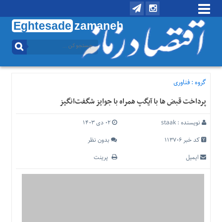
Eghtesade
zamaneh
منوی
بالا
تماس
با
گروه :
فناوری
ما
پرداخت قبض ها با آیگپ همراه با جوایز شگفت‌انگیز
درباره
ما
نویسنده :
staak
۰۲ دی ۱۴۰۳
منوی
اصلی
کد خبر 113706
بدون نظر
خانه
ایمیل
پرینت
اقتصادی
اجتماعی
بین
الملل