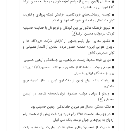
استقبال زائرین اربعین از مراسم تعزیه خوانی در موکب محبان الرضا
(ع) شهرداری منطقه یک
توسعه زیرساخت‌های فرودگاهی، افزایش شبکه پروازی و تقویت
توان پشتیبانی و امدادی فرودگاه شهدای ایلام
ترویج فرهنگ عاشورایی بین کودکان و نوجوانان با فعالیت حسینیه
کودک در موکب محبان الرضا(ع)
تقدیر معاون اول رئیس‌جمهور از کارکنان شرکت فرودگاه ها و
ناوبری هوایی ایران/ حماسه حضور مردم، نمادی از اقتدار عملیاتی و
توان مدیریتی کشور
برپایی غرفه محیط زیست در راهپیمایی جاماندگان اربعین حسینی
میزبانی موکب منطقه ۱۲ از عاشقان اباعبدالله الحسین (ع) در پیاده
روی جاماندگان اربعین حسینی
روایت بانک ایران زمین از بانکداری نوین با خلق تجربه برای
مشتری
ویدئو | برپایی موکب صندوق قرض‌الحسنه شاهد در اربعین
حسینی (ع)
بانک مسکن امسال هم میزبان جاماندگان اربعین حسینی بود
در چهار ماه نخست ۱۴۰۵ رقم خورد؛ پرداخت بیش از ۸ همت وام
ازدواج به زوج‌های جوان توسط بانک ملی ایران
حمایت از کسب‌وکارهای استان‌ها در اولویت برنامه‌های بانک