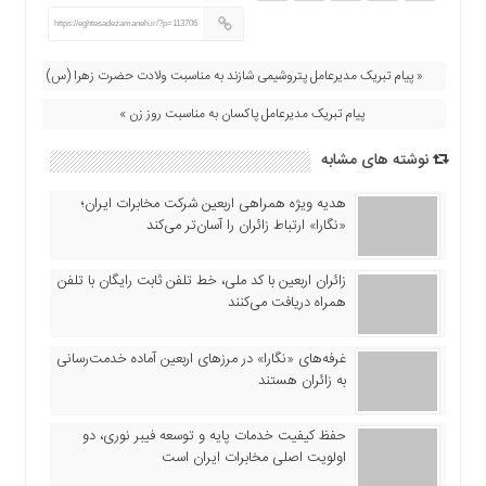
اقتصادی
https://eghtesadezamaneh.ir/?p=113706
فرهنگ
و
« پیام تبریک مدیرعامل پتروشیمی شازند به مناسبت ولادت حضرت زهرا (س)
هنر
پیام تبریک مدیرعامل پاکسان به مناسبت روز زن »
بین
الملل
نوشته های مشابه
یادداشت
هدیه ویژه همراهی اربعین شرکت مخابرات ایران؛
چند
«نگارا» ارتباط زائران را آسان‌تر می‌کند
رسانه
یادداشت
زائران اربعین با کد ملی، خط تلفن ثابت رایگان با تلفن
همراه دریافت می‌کنند
غرفه‌های «نگارا» در مرزهای اربعین آماده خدمت‌رسانی
به زائران هستند
حفظ کیفیت خدمات پایه و توسعه فیبر نوری، دو
اولویت اصلی مخابرات ایران است