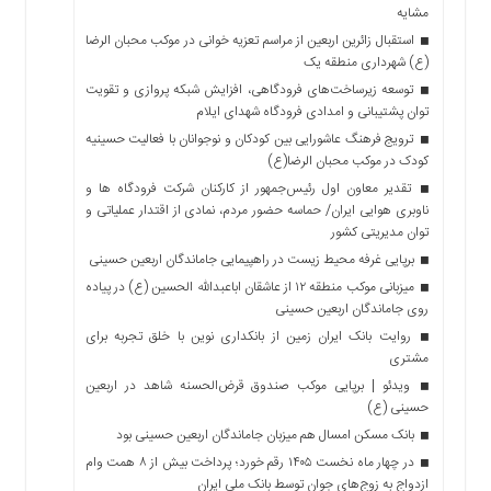
مشایه
استقبال زائرین اربعین از مراسم تعزیه خوانی در موکب محبان الرضا
(ع) شهرداری منطقه یک
توسعه زیرساخت‌های فرودگاهی، افزایش شبکه پروازی و تقویت
توان پشتیبانی و امدادی فرودگاه شهدای ایلام
ترویج فرهنگ عاشورایی بین کودکان و نوجوانان با فعالیت حسینیه
کودک در موکب محبان الرضا(ع)
تقدیر معاون اول رئیس‌جمهور از کارکنان شرکت فرودگاه ها و
ناوبری هوایی ایران/ حماسه حضور مردم، نمادی از اقتدار عملیاتی و
توان مدیریتی کشور
برپایی غرفه محیط زیست در راهپیمایی جاماندگان اربعین حسینی
میزبانی موکب منطقه ۱۲ از عاشقان اباعبدالله الحسین (ع) در پیاده
روی جاماندگان اربعین حسینی
روایت بانک ایران زمین از بانکداری نوین با خلق تجربه برای
مشتری
ویدئو | برپایی موکب صندوق قرض‌الحسنه شاهد در اربعین
حسینی (ع)
بانک مسکن امسال هم میزبان جاماندگان اربعین حسینی بود
در چهار ماه نخست ۱۴۰۵ رقم خورد؛ پرداخت بیش از ۸ همت وام
ازدواج به زوج‌های جوان توسط بانک ملی ایران