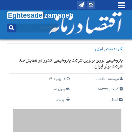
Eghtesade
zamaneh
منوی
بالا
تماس
با
گروه :
نفت و انرژی
ما
پتروشیمی نوری برترین شرکت پتروشیمی کشور در همایش صد
درباره
شرکت برتر ایران
ما
منوی
نویسنده :
staak
۰۴ بهم ۱۴۰۲
اصلی
کد خبر 88337
بدون نظر
خانه
ایمیل
پرینت
اقتصادی
اجتماعی
بین
الملل