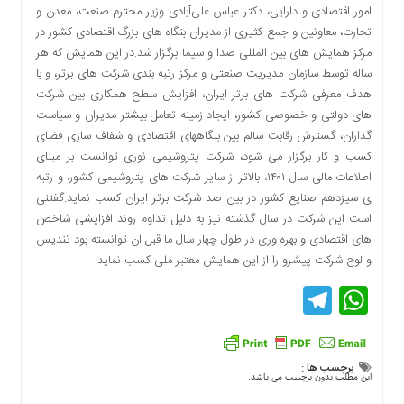
امور اقتصادی و دارایی، دکتر عباس علی‌آبادی وزیر محترم صنعت، معدن و
دسترسی
تجارت، معاونین و جمع کثیری از مدیران بنگاه های بزرگ اقتصادی کشور در
سریع
مرکز همایش های بین المللی صدا و سیما برگزار شد.در این همایش که هر
تماس
ساله توسط سازمان مدیریت صنعتی و مرکز رتبه بندی شرکت های برتر، و با
با
هدف معرفی شرکت های برتر ایران، افزایش سطح همکاری بین شرکت
ما
های دولتی و خصوصی کشور، ایجاد زمینه تعامل بیشتر مدیران و سیاست
درباره
گذاران، گسترش رقابت سالم بین بنگاههای اقتصادی و شفاف سازی فضای
ما
کسب و کار برگزار می شود، شرکت پتروشیمی نوری توانست بر مبنای
کتاب
اطلاعات مالی سال ۱۴۰۱، بالاتر از سایر شرکت های پتروشیمی کشور، و رتبه
پلیس،امنیت
ی سیزدهم صنایع کشور در بین صد شرکت برتر ایران کسب نماید.گفتنی
و
است این شرکت در سال گذشته نیز به دلیل تداوم روند افزایشی شاخص
جامعه
های اقتصادی و بهره وری در طول چهار سال ما قبل آن توانسته بود تندیس
گرایی
و لوح شرکت پیشرو را از این همایش معتبر ملی کسب نماید.
به
Telegram
WhatsApp
چاپ
رسید
اخبار
سایت
برچسب ها :
این مطلب بدون برچسب می باشد.
اجتماعی