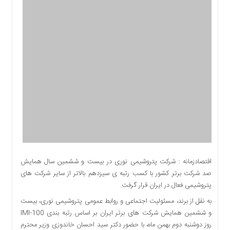
اقتصادی
اجتماعی
فرهنگ
و
هنر
بورس
بانک
و
بیمه
صنعت
و
معدن
نفت
اقتصادزمانه : شرکت پتروشیمی نوری در بیست و ششمین سال همایش
و
صد شرکت برتر کشور با کسب رتبه ی سیزدهم بالاتر از سایر شرکت های
انرژی
پتروشیمی فعال در ایران قرار گرفت.
فناوری
به نقل از برند، مسئولیت اجتماعی و روابط عمومی پتروشیمی نوری، بیست
منظقه
و ششمین همایش شرکت های برتر ایران بر اساس رتبه بندی IMI-100
آزاد
روز دوشنبه دوم بهمن ماه، با حضور دکتر سید احسان خاندوزی وزیر محترم