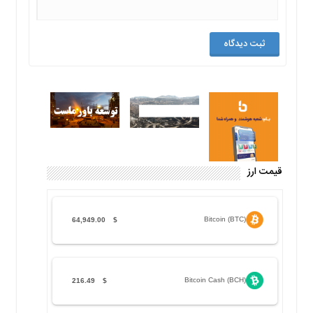
قیمت ارز
Bitcoin (BTC)
64,949.00
$
Bitcoin Cash (BCH)
216.49
$