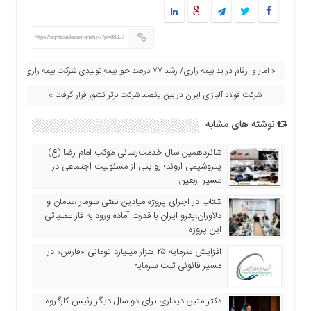
اقتصادی
فرهنگ
https://eghtesadezamaneh.ir/?p=88337
و
هنر
« آمار و ارقام در ید بیمه رازی/ رشد ۷۷ درصد حق بیمه تولیدی شرکت بیمه رازی
بین
الملل
شرکت فولاد آلیاژی ایران در بین یکصد شرکت برتر کشور قرار گرفت »
یادداشت
نوشته های مشابه
چند
رسانه
شانزدهمین سال خدمت‌رسانی موکب امام رضا (ع)
پتروشیمی اروند؛ روایتی از مسئولیت اجتماعی در
یادداشت
مسیر اربعین
شتاب در اجرای پروژه میادین نفتی سومار ،سامان و
دلاوران،پترو ایران با قدرت آماده ورود به فاز عملیاتی
این پروژه
افزایش سرمایه ۲۵ هزار میلیارد تومانی «فارس» در
مسیر قانونی ثبت سرمایه
دکتر متین دیداری برای دو سال دیگر رئیس کارگروه