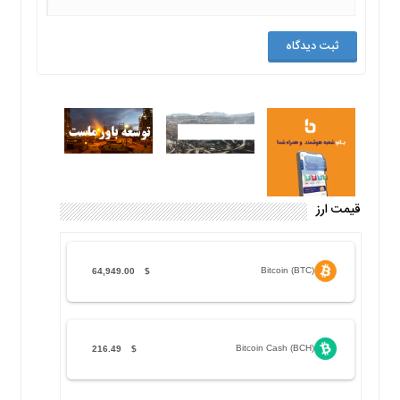
قیمت ارز
Bitcoin (BTC)
64,949.00
$
Bitcoin Cash (BCH)
216.49
$