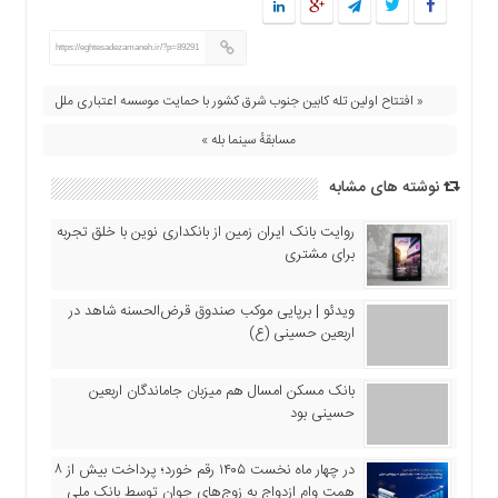
اقتصادی
فرهنگ
https://eghtesadezamaneh.ir/?p=89291
و
هنر
« افتتاح اولین تله کابین جنوب شرق کشور با حمایت موسسه اعتباری ملل
بین
مسابقهٔ سینما بله »
الملل
یادداشت
نوشته های مشابه
چند
روایت بانک ایران زمین از بانکداری نوین با خلق تجربه
رسانه
برای مشتری
یادداشت
ویدئو | برپایی موکب صندوق قرض‌الحسنه شاهد در
اربعین حسینی (ع)
بانک مسکن امسال هم میزبان جاماندگان اربعین
حسینی بود
در چهار ماه نخست ۱۴۰۵ رقم خورد؛ پرداخت بیش از ۸
همت وام ازدواج به زوج‌های جوان توسط بانک ملی