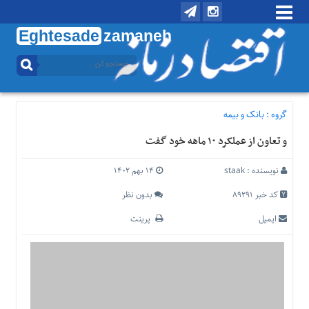
Eghtesade
zamaneh
منوی
بالا
تماس
با
گروه :
بانک و بیمه
ما
و تعاون از عملکرد ۱۰ ماهه خود گفت
درباره
ما
نویسنده :
staak
۱۴ بهم ۱۴۰۲
منوی
اصلی
کد خبر 89291
بدون نظر
خانه
ایمیل
پرینت
اقتصادی
اجتماعی
بین
الملل