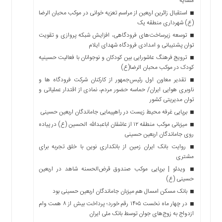
مشایه
استقبال زائرین اربعین از مراسم تعزیه خوانی در موکب محبان الرضا
(ع) شهرداری منطقه یک
توسعه زیرساخت‌های فرودگاهی، افزایش شبکه پروازی و تقویت
توان پشتیبانی و امدادی فرودگاه شهدای ایلام
ترویج فرهنگ عاشورایی بین کودکان و نوجوانان با فعالیت حسینیه
کودک در موکب محبان الرضا(ع)
تقدیر معاون اول رئیس‌جمهور از کارکنان شرکت فرودگاه ها و
ناوبری هوایی ایران/ حماسه حضور مردم، نمادی از اقتدار عملیاتی و
توان مدیریتی کشور
برپایی غرفه محیط زیست در راهپیمایی جاماندگان اربعین حسینی
میزبانی موکب منطقه ۱۲ از عاشقان اباعبدالله الحسین (ع) در پیاده
روی جاماندگان اربعین حسینی
روایت بانک ایران زمین از بانکداری نوین با خلق تجربه برای
مشتری
ویدئو | برپایی موکب صندوق قرض‌الحسنه شاهد در اربعین
حسینی (ع)
بانک مسکن امسال هم میزبان جاماندگان اربعین حسینی بود
در چهار ماه نخست ۱۴۰۵ رقم خورد؛ پرداخت بیش از ۸ همت وام
ازدواج به زوج‌های جوان توسط بانک ملی ایران