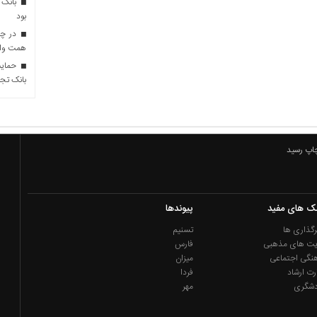
بانک 
بود
همت وام 
حمایت 
بانک تجا
چاپ رسید
نک های مفید
پیوندها
گذاری ها
تسنیم
یت های مذهبی
فارس
نگی اجتماعی
میزان
رت ارشاد
فردا
دشگری
مهر