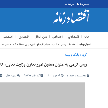
تماس با ما
درباره ما
منوی
بالا
تماس
خانه
اقتصادی
اجتماعی
بین الملل
اقتصادی
اجتماعی
با
ما
اخبار ویژه
استق
درباره
ما
گروه :
بانک و بیمه
منوی
ویس کرمی به عنوان معاون امور تعاون وزارت تعاون، کا
اصلی
خانه
نویسنده :
staak
۰۹ بهم ۱۴۰۲
کد خبر 88701
بدون نظر
اقتصادی
اجتماعی
بین
الملل