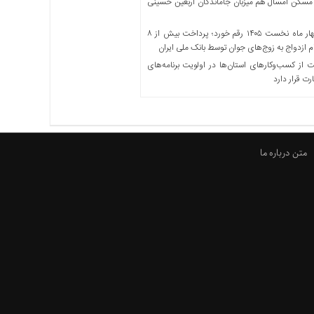
مسکن امسال هم میزبان جاماندگان اربعین حسینی
در چهار ماه نخست ۱۴۰۵ رقم خورد؛ پرداخت بیش از ۸
ازدواج به زوج‌های جوان توسط بانک ملی ایران
از کسب‌وکارهای استان‌ها در اولویت برنامه‌های
رت قرار دارد
متن درباره ما