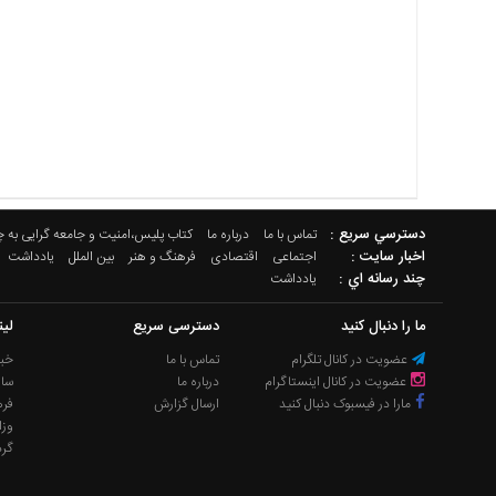
دسترسي سريع :
تماس با ما
درباره ما
کتاب پلیس،امنیت و جامعه گرایی به 
اخبار سایت :
اجتماعی
اقتصادی
فرهنگ و هنر
بین الملل
یادداشت
چند رسانه اي :
یادداشت
ما را دنبال کنید
دسترسی سریع
لی
عضویت در کانال تلگرام
تماس با ما
خبر
عضویت در کانال اینستاگرام
درباره ما
سا
مارا در فیسبوک دنبال کنید
ارسال گزارش
فره
وزا
گر