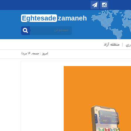
Eghtesade
zamaneh
ری
منظقه آزاد
امروز : جمعه, ۱۶ مرداد , ۱۴۰۵ .::. برابر با : Friday, 7 August , 2026