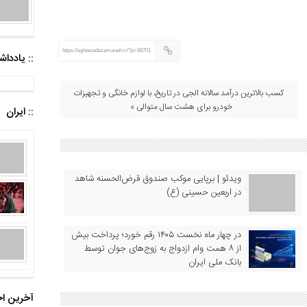
https://eghtesadezamaneh.ir/?p=88701
:: یادد
کسب بالاترین درآمد سالانه الجی در تاریخ، با لوازم خانگی و تجهیزات
خودرو برای هشت سال متوالی »
:: ایران
ویدئو | برپایی موکب صندوق قرض‌الحسنه شاهد
در اربعین حسینی (ع)
در چهار ماه نخست ۱۴۰۵ رقم خورد؛ پرداخت بیش
از ۸ همت وام ازدواج به زوج‌های جوان توسط
بانک ملی ایران
آخرین اخ