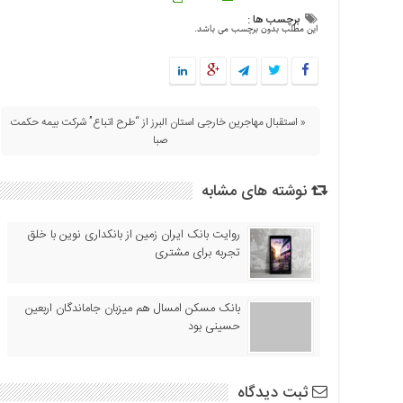
اقتصادی
برچسب ها :
این مطلب بدون برچسب می باشد.
فرهنگ
و
هنر
بین
« استقبال مهاجرین خارجی استان البرز از “طرح اتباع” شرکت بیمه حکمت
الملل
صبا
یادداشت
چند
نوشته های مشابه
رسانه
یادداشت
روایت بانک ایران زمین از بانکداری نوین با خلق
تجربه برای مشتری
بانک مسکن امسال هم میزبان جاماندگان اربعین
حسینی بود
ثبت دیدگاه