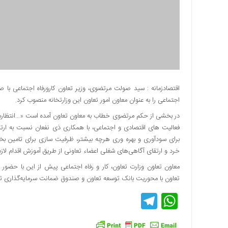
دسترسی
سریع
تماس
با
ما
درباره
ما
اقتصادزمانه : سید صولت مرتضوی، وزیر تعاون کارورفاه اجتماعی با 
اجتماعی را به عنوان معاون امور تعاون این وزارتخانه منصوب کرد.
کتاب
پلیس،امنیت
در بخشی از حکم مرتضوی خطاب به معاون تعاون آمده است «…انتظارمی‌
و
فعالیت های اقتصادی و اجتماعی، با همکاری ذی نفعان نسبت به ارتق
جامعه
برای سودآوری و بهره‌ وری هرچه بیشتر، ظرفیت سازی برای تامین بخ
گرایی
خرد و ارتقای آگاهی‌های شغلی اعضاء تعاونی از طریق آموزش اقدام لازم 
به
معاون تعاون وزارت تعاون، کار و رفاه اجتماعی پیش از این با حضور 
چاپ
تعاون با محوریت بانک توسعه تعاون و صندوق ضمانت سرمایه‌گذاری ت
رسید
Telegram
WhatsApp
اخبار
سایت
اجتماعی