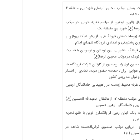
خدمات رسانی موکب محبان الرضای شهرداری منطقه ۴
مشایه
ل زائرین اربعین از مراسم تعزیه خوانی در موکب
لرضا (ع) شهرداری منطقه یک
 زیرساخت‌های فرودگاهی، افزایش شبکه پروازی و
ان پشتیبانی و امدادی فرودگاه شهدای ایلام
فرهنگ عاشورایی بین کودکان و نوجوانان با فعالیت
کودک در موکب محبان الرضا(ع)
معاون اول رئیس‌جمهور از کارکنان شرکت فرودگاه ها
 هوایی ایران/ حماسه حضور مردم، نمادی از اقتدار
و توان مدیریتی کشور
 غرفه محیط زیست در راهپیمایی جاماندگان اربعین
میزبانی موکب منطقه ۱۲ از عاشقان اباعبدالله الحسین (ع)
 روی جاماندگان اربعین حسینی
بانک ایران زمین از بانکداری نوین با خلق تجربه
تری
 | برپایی موکب صندوق قرض‌الحسنه شاهد در
حسینی (ع)