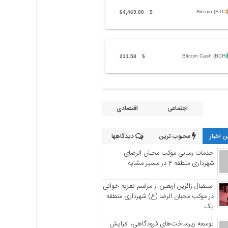
Bitcoin (BTC)
64,469.00
$
Bitcoin Cash (BCH)
211.58
$
اجتماعی
اقتصادی
 اخبار
محبوب ترین
دیدگاهها
خدمات رسانی موکب محبان الرضای
شهرداری منطقه ۴ در مسیر مشایه
استقبال زائرین اربعین از مراسم تعزیه خوانی
در موکب محبان الرضا (ع) شهرداری منطقه
یک
توسعه زیرساخت‌های فرودگاهی، افزایش