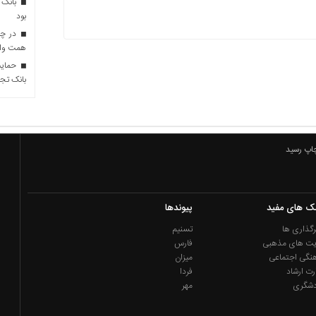
بانک 
بود
همت وام 
حمایت 
بانک تجا
چاپ رسید
نک های مفید
پیوندها
گذاری ها
تسنیم
یت های مذهبی
فارس
نگی اجتماعی
میزان
رت ارشاد
فردا
دشگری
مهر