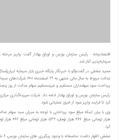
دسترسی
سریع
تماس
با
ما
درباره
ما
سرمایه‌پذیر، آغاز شد.
کتاب
پلیس،امنیت
مجید عشقی در گفت‌وگو با خبرنگار پایگاه خبری بازار سرمایه ایران(سنا)
و
عدالت مربوط به سال مالی م
جامعه
پرداخت سود سهامداران مستقیم و غیرمستقیم سهام عدالت از روز پنجشنبه آغاز و به مدت ۴۸ 
گرایی
رئیس سازمان بورس و اوراق بهادار ادامه داد: شرکت سپرده‌گذاری مرکزی،
به
کرد تا فرایند واریز سود از امروز عملیاتی شود.
چاپ
رسید
اخبار
کرد.
سایت
عشقی
اجتماعی