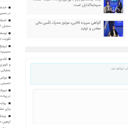
سرمایه‌گذاران است
در مسیر 
استقبا
گواهی سپرده کالایی، موتور محرک تأمین مالی
محبان ا
معادن و تولید
توسعه
تقویت تو
ترویج 
حسینیه 
تقدیر 
و ناوبری
شر خواهد شد.
عملیاتی 
برپایی
حسینی
در پیاده
روایت 
برای مش
ویدئو
اربعین 