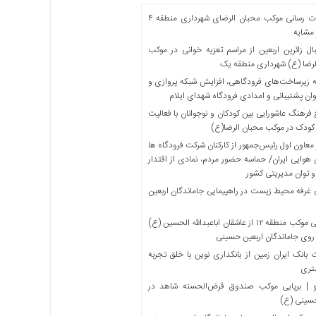
خدمات رسانی موکب محبان الرضای شهرداری منطقه ۴
مشایه
ل زائرین اربعین از مراسم تعزیه خوانی در موکب
لرضا (ع) شهرداری منطقه یک
 زیرساخت‌های فرودگاهی، افزایش شبکه پروازی و
ان پشتیبانی و امدادی فرودگاه شهدای ایلام
فرهنگ عاشورایی بین کودکان و نوجوانان با فعالیت
کودک در موکب محبان الرضا(ع)
معاون اول رئیس‌جمهور از کارکنان شرکت فرودگاه ها
 هوایی ایران/ حماسه حضور مردم، نمادی از اقتدار
و توان مدیریتی کشور
 غرفه محیط زیست در راهپیمایی جاماندگان اربعین
میزبانی موکب منطقه ۱۲ از عاشقان اباعبدالله الحسین (ع)
 روی جاماندگان اربعین حسینی
بانک ایران زمین از بانکداری نوین با خلق تجربه
تری
 | برپایی موکب صندوق قرض‌الحسنه شاهد در
حسینی (ع)