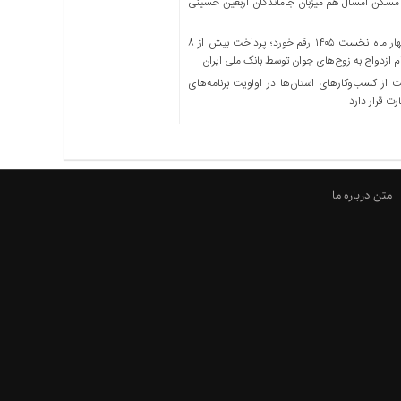
مسکن امسال هم میزبان جاماندگان اربعین حسینی
در چهار ماه نخست ۱۴۰۵ رقم خورد؛ پرداخت بیش از ۸
ازدواج به زوج‌های جوان توسط بانک ملی ایران
از کسب‌وکارهای استان‌ها در اولویت برنامه‌های
رت قرار دارد
متن درباره ما