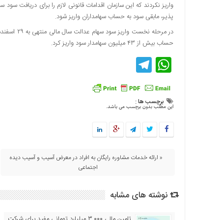
واریز نکردند که این سازمان اقدامات قانونی لازم را برای دریافت سود 
اقتصادی
پذیر، مابقی سود به حساب سهامداران واریز شود.
فرهنگ
و
حساب بیش از ۴۳ میلیون سهامدار سود واریز کرد.
هنر
Telegram
WhatsApp
بین
الملل
یادداشت
چند
برچسب ها :
این مطلب بدون برچسب می باشد.
رسانه
یادداشت
« ارائه خدمات مشاوره رایگان به افراد در معرض آسیب و آسیب دیده
اجتماعی
نوشته های مشابه
تامین مالی ۳,۰۰۰ میلیارد تومانی مفید برای شرکت