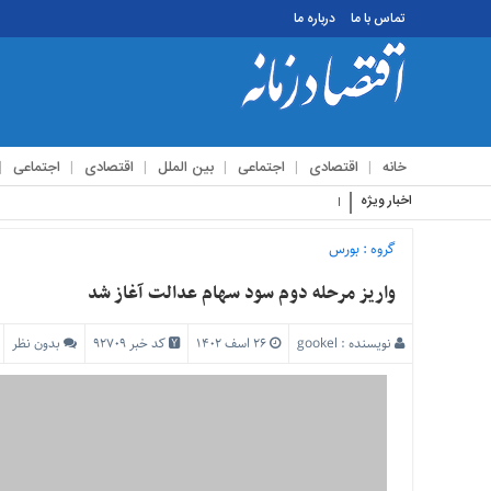
تماس با ما
درباره ما
منوی
بالا
تماس
خانه
اقتصادی
اجتماعی
بین الملل
اقتصادی
اجتماعی
با
ما
اخبار ویژه
استقبال زائرین اربعین
درباره
ما
گروه :
بورس
منوی
واریز مرحله دوم سود سهام عدالت آغاز شد
اصلی
خانه
نویسنده :
gookel
۲۶ اسف ۱۴۰۲
کد خبر 92709
بدون نظر
اقتصادی
اجتماعی
بین
الملل