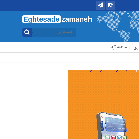
Eghtesade
zamaneh
ری
منظقه آزاد