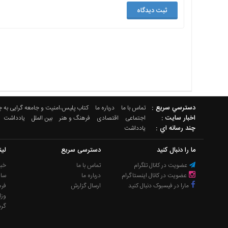
دسترسي سريع :
تماس با ما
درباره ما
کتاب پلیس،امنیت و جامعه گرایی به 
اخبار سایت :
اجتماعی
اقتصادی
فرهنگ و هنر
بین الملل
یادداشت
چند رسانه اي :
یادداشت
ما را دنبال کنید
دسترسی سریع
لی
عضویت در کانال تلگرام
تماس با ما
خبر
عضویت در کانال اینستاگرام
درباره ما
سا
مارا در فیسبوک دنبال کنید
ارسال گزارش
فره
وزا
گر