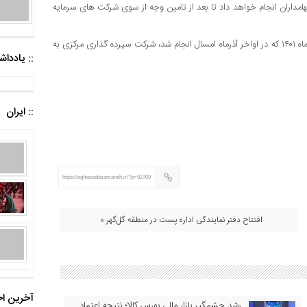
سهامداران انجام خواهد داد تا بعد از تامین وجه از سوی شرکت های سرمایه
در مرحله نخست واریز سود سهام عدالت سال مالی منتهی به ۲۹ اسفندماه ۱۴۰۱ که در اواخر آذرماه امسال انجام شد، شرکت سپرده گذاری مرکزی به
:: یادد
:: ایران
https://eghtesadezamaneh.ir/?p=92709
افتتاح دفتر نمایندگی اداره پست در منطقه گل‌گهر »
آخرین اخ
رشد چشمگیر بازار مالی بورس کالا؛ نتیجه اعتماد