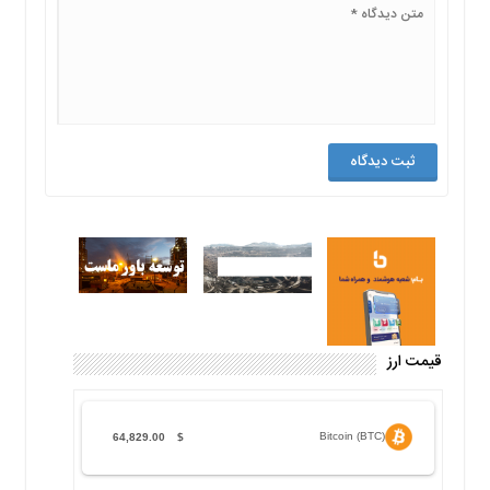
قیمت ارز
Bitcoin (BTC)
64,829.00
$