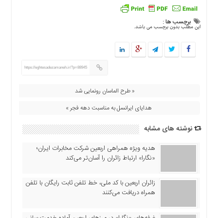
اقتصادی
فرهنگ
برچسب ها :
این مطلب بدون برچسب می باشد.
و
هنر
بین
الملل
https://eghtesadezamaneh.ir/?p=88945
یادداشت
« طرح الماسان رونمایی شد
چند
رسانه
هدایای ایرانسل به مناسبت دهه فجر »
یادداشت
نوشته های مشابه
هدیه ویژه همراهی اربعین شرکت مخابرات ایران؛
«نگارا» ارتباط زائران را آسان‌تر می‌کند
زائران اربعین با کد ملی، خط تلفن ثابت رایگان با تلفن
همراه دریافت می‌کنند
غرفه‌های «نگارا» در مرزهای اربعین آماده خدمت‌رسانی