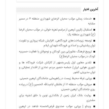
آخرین اخبار
خدمات رسانی موکب محبان الرضای شهرداری منطقه ۴ در مسیر
مشایه
استقبال زائرین اربعین از مراسم تعزیه خوانی در موکب محبان الرضا
(ع) شهرداری منطقه یک
توسعه زیرساخت‌های فرودگاهی، افزایش شبکه پروازی و تقویت
توان پشتیبانی و امدادی فرودگاه شهدای ایلام
ترویج فرهنگ عاشورایی بین کودکان و نوجوانان با فعالیت حسینیه
کودک در موکب محبان الرضا(ع)
تقدیر معاون اول رئیس‌جمهور از کارکنان شرکت فرودگاه ها و
ناوبری هوایی ایران/ حماسه حضور مردم، نمادی از اقتدار عملیاتی و
توان مدیریتی کشور
برپایی غرفه محیط زیست در راهپیمایی جاماندگان اربعین حسینی
میزبانی موکب منطقه ۱۲ از عاشقان اباعبدالله الحسین (ع) در پیاده
روی جاماندگان اربعین حسینی
روایت بانک ایران زمین از بانکداری نوین با خلق تجربه برای
مشتری
ویدئو | برپایی موکب صندوق قرض‌الحسنه شاهد در اربعین