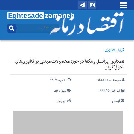
Eghtesade
zamaneh
منوی
بالا
تماس
با
گروه :
فناوری
ما
همکاری ایرانسل و مگفا در حوزه محصولات مبتنی بر فناوری‌های
درباره
تحول‌آفرین
ما
منوی
نویسنده :
staak
۱۱ بهم ۱۴۰۲
اصلی
کد خبر 88945
بدون نظر
خانه
ایمیل
پرینت
اقتصادی
اجتماعی
بین
الملل