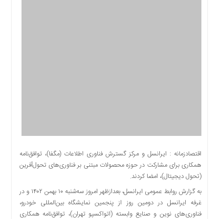
اقتصادی
اجتماعی
فرهنگ
و
هنر
بورس
بانک
و
بیمه
صنعت
و
معدن
نفت
اقتصادزمانه : ایرانسل و مرکز گسترش فناوری اطلاعات (مگفا)، توافق‌نامه
و
همکاری برای مشارکت در حوزه محصولات مبتنی بر فناوری‌های تحول‌آفرین
انرژی
(تحول دیجیتال)، امضا کردند.
فناوری
به گزارش روابط عمومی ایرانسل، بعدازظهر امروز سه‌شنبه ۱۰ بهمن ۱۴۰۲ و در
منظقه
غرفه ایرانسل در دومین روز از پنجمین نمایشگاه بین‌المللی خودرو،
آزاد
فناوری‌های نوین و صنایع وابسته (اتواکسپو تهران)، توافق‌نامه همکاری