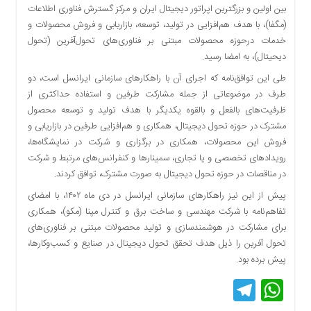
بین اولین و بزرگترین اپراتور دیجیتال ایران و مرکز گسترش فناوری اطلاعات
دسترسی
(مگفا)، با هدف هم‌افزایی در تولید، توسعه، بازاریابی و فروش محصولات و
سریع
خدمات درحوزه محصولات مبتنی بر فناوری‌های تحول‌آفرین (تحول
تماس
دیحیتال)، به امضا رسید.
با
ما
طی این توافق‌نامه که اجرای آن با راهکارهای سازمانی ایرانسل است، دو
طرف در موضوعاتی از جمله مشارکت طرفین و استفاده حداکثری از
درباره
ظرفیت‌های بالفعل و بالقوه یکدیگر با هدف تولید و توسعه محصول
ما
مشترک در حوزه تحول دیجیتال، همکاری و هم‌افزایی طرفین در بازاریابی و
کتاب
فروش‌ این محصولات، همکاری در برگزاری و شرکت در نمایشگاه‌ها،
پلیس،امنیت
رویدادهای تخصصی و یا تجاری، سمینارها و کنفرانس‌های مرتبط و شرکت
و
در مناقصات در حوزه تحول دیجیتال به صورت مشترک، توافق کردند.
جامعه
گرایی
پیش از این نیز راهکارهای سازمانی ایرانسل در دی ماه ۱۴۰۲، با امضای
به
تفاهم‌نامه با شرکت مهندسی و ساخت برق و کنترل مپنا (مکو)، همکاری
چاپ
برای مشارکت در هوشمندسازی و تولید محصولات مبتنی بر فناوری‌های
رسید
تحول‌ آفرین را ذیل هدف تحقق تحول دیجیتال در صنایع و کسب‌وکارها،
پیش برده بود.
اخبار
سایت
Telegram
WhatsApp
اجتماعی