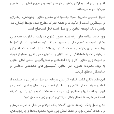
افزایی میان اجزا و ارکان بخش را در نظر دارند و راهبری تعاون را با همین
دسترسی
رویکرد انجام می‌دهند.
سریع
تماس
شیخ حسینی تصریح نمود: رهنمودهای معاون تعاون الهام‌بخش، راهبردی
با
و امیدآفرین است، از تاکیدات و نقطه نظرات مطرح شده توسط ایشان، سه
ما
راهبرد بانک توسعه تعاون برای سال آینده قابل استخراج است.
درباره
وی افزود: برنامه های ارائه شده معاون تعاون در رابطه با تقویت بنیه مالی
ما
بخش تعاون و تامین مالی با محوریت بانک توسعه تعاون انطباق کامل با
کتاب
برنامه ها و رویکردهایی است که در این بانک دنبال شده است. افزایش
پلیس،امنیت
سرمایه بانک با هماهنگی و هم افزایی مسئولین، در بالاترین سطوح توجه
و
و عنایت وزیر تعاون، کار و رفاه اجتماعی و نقش‌آفرینی تمامی ارکان تعاون
جامعه
به ویژه معاونت تعاون، اتاق تعاون، کمیسیون‌های تخصصی مجلس و
گرایی
نمایندگان محقق گردید.
به
این مقام بانکی گفت: تداوم افزایش سرمایه، در حال حاضر نیز با استفاده از
چاپ
تمامی ظرفیت های قانونی و از طریق کمیته ای در حال پیگیری است. در
رسید
این مرحله مدیران ستادی زیر مجموعه معاونت تعاون نیز به این کمیته
اخبار
اضافه می‌شوند تا دستاوردهای بیشتری در این زمینه حاصل شود.
سایت
مدیر عامل بانک توسعه تعاون گفت: بانک مرکزی در حال حاضر به درستی
اجتماعی
و با هدف کنترل تورم و حفظ ارزش پول ملی؛ محدودیت‌ها و چارچوب‌های