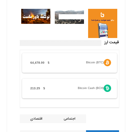
قیمت ارز
Bitcoin (BTC)
64,478.00
$
Bitcoin Cash (BCH)
213.25
$
اجتماعی
اقتصادی