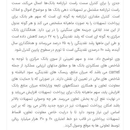
اقتصادی
جدی را برای کنترل سمت راست ترازنامه بانک‌ها اعمال می‌کند، سمت
راست ترازنامه مشتمل بر تسهیلات دهی بانک ها و موضوع اموال و املاک
فرهنگ
است. کنترل مقداری ترازنامه به گونه ای است که سهم هر بانک برای
و
پرداخت تسهیلات را به صورت ماهیانه مشخص می کند و هر گونه عدول
هنر
از این عدد ابلاغی جریمه های سنگینی را در پی دارد. هدفگذاری بانک
بین
مرکزی به گونه ای است که رشد نقدینگی را به ۲۷ درصد کاهش داده است
الملل
و طی این ماهها رشد نقدینگی را به ۲۵ درصد می‌رساند و هدفگذاری سال
یادداشت
آینده، رشد ۲۰ درصدی نقدینگی است تا تورم در سطوح پایین کنترل شود.
چند
وی توضیح داد: عدد و سهم تعیینی از سوی بانک مرکزی با توجه به
رسانه
شاخص های عمکلردی بانک ها و مطابق مدلهای ارزیابی عملکرد از جمله
camel می باشد که میزان منابع، ریسک های نقدینگی، سود انباشته و
یادداشت
شاخص های مالی در تعیین آن نقش دارند. در صورتی که با حمایت های
معاونت تعاون و همکاری دستگاههای تابعه وزارتخانه میزان منابع بانک
افزایش یابد، سهم ماهیانه بانک برای پرداخت تسهیلات افزایش می‌یابد و
در نهایت نفع آن به بخش تعاون می‌رسد. هر چه وصولی تسهیلات بالاتر
باشد امکان پرداخت تسهیلات نیز در دوره جدید بالاتر می رود که بر این
اساس این نیاز وجود دارد تا با درایت خاص معاونت تعاون، اقساط
تسهیلات پرداختی در قالب دو خط اعتباری ۲۰ و ۳۰ هزار میلیارد ریالی
توسط تعاونی ها به موقع وصول گردد.