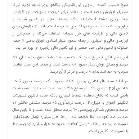
شیخ حسینی گفت: از سویی نیاز نقدینگی بنگاهها برای تداوم تولید نیز تا
ده برابر افزایش یافته است و تقاضا برای دریافت تسهیلات نیز افزایش
چند برابری داشته است.البته بانک توسعه تعاون در همین شرایط و
چارچوب ها به تکالیف و تعهدات پای بند بوده است. بانک از ابزارهای نوین
تامین مالی و ظرفیت های بازار سرمایه استفاده می‌کند و همچنین از
ابزارهای مالی و اعتباری از جمله صدور اعتبار اسنادی، اوراق بدهی از جمله
صکوک و تامین مالی خرد جمعی و نیز تامین مالی زنجیره ای بهره می برد.
این مقام بانکی تصریح نمود: کفایت سرمایه در بانک طبق محاسبه ای ۲٫۷
درصد و مطابق روش دیگر حدود ۶٫۶ درصد است و هدف این است کفایت
سرمایه به حد استاندارد ۸ درصد و فراتر از آن برسد.
در ادامه سید باقر فتاحی رییس هیات مدیره بانک توسعه تعاون گفت:
شاخص npl در این بانک در سطح ۳٫۸ درصد است که حدودا نصف شبکه
بانکی است که نشان دهنده انضباط اعتباری بانک است، تاکنون تسهیلات
تکلیفی ازدواج به میزان ۹۴ درصد، فرزندآوری ۸۵ درصد، مشاغل خانگی ۷۲
درصد و معرفی شدگان بهزیستی ۹۰ درصد محقق شده است و تا پایان سال
صد در صد تعهدات ایفا خواهد شد. از ۵۰ هزار میلیارد تومان هدفگذاری
تسهیلات پرداختی بانک در سال ۱۴۰۲ در حدود ۲۰ هزار میلیارد تومان مرتبط
با تسهیلات تکلیفی است.