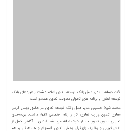
اقتصادی
اجتماعی
فرهنگ
و
هنر
بورس
بانک
و
بیمه
صنعت
و
معدن
نفت
اقتصادزمانه : مدیر عامل بانک توسعه تعاون اعلام داشت راهبردهای بانک
و
توسعه تعاون با برنامه های تحولی معاونت تعاون همسو است.
انرژی
محمد شیخ حسینی مدیر عامل بانک توسعه تعاون در حضور ویس کرمی
فناوری
معاون تعاون وزارت تعاون، کار و رفاه اجتماعی اظهار داشت: برنامه‌های
منظقه
تحولی معاون تعاون بسیار هوشمندانه می باشد ایشان با آگاهی کامل از
آزاد
نقش‌آفرینی و وظایف بازیگران بخش تعاون انسجام و هماهنگی و هم