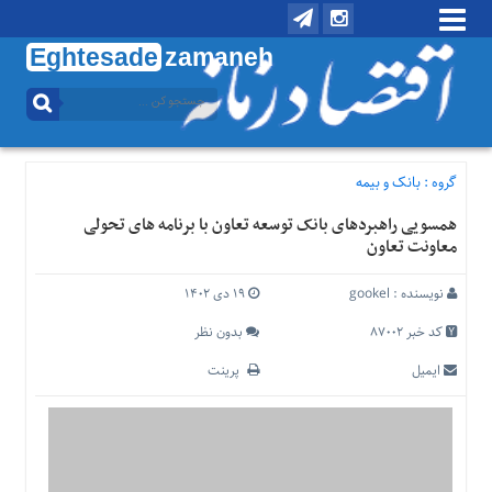
Eghtesade
zamaneh
منوی
بالا
تماس
با
گروه :
بانک و بیمه
ما
همسویی راهبردهای بانک توسعه تعاون با برنامه های تحولی
درباره
معاونت تعاون
ما
منوی
نویسنده :
gookel
۱۹ دی ۱۴۰۲
اصلی
کد خبر 87002
بدون نظر
خانه
ایمیل
پرینت
اقتصادی
اجتماعی
بین
الملل