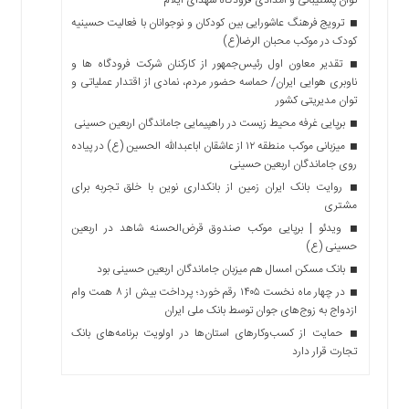
ترویج فرهنگ عاشورایی بین کودکان و نوجوانان با فعالیت حسینیه
کودک در موکب محبان الرضا(ع)
تقدیر معاون اول رئیس‌جمهور از کارکنان شرکت فرودگاه ها و
ناوبری هوایی ایران/ حماسه حضور مردم، نمادی از اقتدار عملیاتی و
توان مدیریتی کشور
برپایی غرفه محیط زیست در راهپیمایی جاماندگان اربعین حسینی
میزبانی موکب منطقه ۱۲ از عاشقان اباعبدالله الحسین (ع) در پیاده
روی جاماندگان اربعین حسینی
روایت بانک ایران زمین از بانکداری نوین با خلق تجربه برای
مشتری
ویدئو | برپایی موکب صندوق قرض‌الحسنه شاهد در اربعین
حسینی (ع)
بانک مسکن امسال هم میزبان جاماندگان اربعین حسینی بود
در چهار ماه نخست ۱۴۰۵ رقم خورد؛ پرداخت بیش از ۸ همت وام
ازدواج به زوج‌های جوان توسط بانک ملی ایران
حمایت از کسب‌وکارهای استان‌ها در اولویت برنامه‌های بانک
تجارت قرار دارد