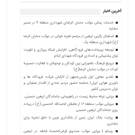
آخرین اخبار
خدمات رسانی موکب محبان الرضای شهرداری منطقه ۴ در مسیر
مشایه
استقبال زائرین اربعین از مراسم تعزیه خوانی در موکب محبان الرضا
(ع) شهرداری منطقه یک
توسعه زیرساخت‌های فرودگاهی، افزایش شبکه پروازی و تقویت
توان پشتیبانی و امدادی فرودگاه شهدای ایلام
ترویج فرهنگ عاشورایی بین کودکان و نوجوانان با فعالیت حسینیه
کودک در موکب محبان الرضا(ع)
تقدیر معاون اول رئیس‌جمهور از کارکنان شرکت فرودگاه ها و
ناوبری هوایی ایران/ حماسه حضور مردم، نمادی از اقتدار عملیاتی و
توان مدیریتی کشور
برپایی غرفه محیط زیست در راهپیمایی جاماندگان اربعین حسینی
میزبانی موکب منطقه ۱۲ از عاشقان اباعبدالله الحسین (ع) در پیاده
روی جاماندگان اربعین حسینی
روایت بانک ایران زمین از بانکداری نوین با خلق تجربه برای
مشتری
ویدئو | برپایی موکب صندوق قرض‌الحسنه شاهد در اربعین