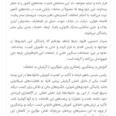
قرار داده و اجازه نخواهد داد این متخلفان امنیت جاده‌های کشور را به خطر
دسترسی
بیندازند، این خودروها که معمولاً در ساعات پایانی شب در جاده‌های کشور
سریع
تردد می‌کنند، با انجام تخلفات گسترده‌ای نظیر سرعت غیرمجاز، عدم رعایت
تماس
فاصله طولی، حرکت در خلاف جهت، حمل بار نامتعارف، مخدوش کردن
با
پلاک و حتی نداشتن مدارک قانونی، باعث ایجاد خطرات جدی برای سایر
ما
رانندگان می‌شوند.
درباره
سردار حسینی افزود: بارها شاهد بوده‌ایم که رانندگان این خودروها در
ما
مواجهه با پلیس اقدام به فرار کرده و حتی به مأموران آسیب رسانده‌اند.
کتاب
علاوه بر این، تصادفات سنگین ناشی از تخلفات این قاچاقچیان بارها جان
پلیس،امنیت
شهروندان بی‌گناه را گرفته است.
و
جامعه
آموزش و پیشگیری راهکاری برای جلوگیری از گرایش به تخلفات
گرایی
رئیس پلیس راهور فراجا با تأکید بر اهمیت آموزش خانواده‌ها در این زمینه
به
گفت: یکی از دلایل اصلی گرایش برخی افراد به فعالیت‌های غیرقانونی
چاپ
مانند رانندگی خودروهای شوتی، انگیزه‌های مالی و تلاش برای کسب درآمد
رسید
سریع است. از این رو، خانواده‌ها باید نقش فعالی در آگاه‌سازی فرزندان
اخبار
خود داشته باشند و خطرات و پیامدهای این اقدامات را به آنها گوشزد کنند.
سایت
تأکید بر ارزش‌های اخلاقی، آموزش راه‌های قانونی کسب درآمد و پیشگیری
از ورود به این مسیرهای پرخطر، می‌تواند نقش مؤثری در کاهش این
اجتماعی