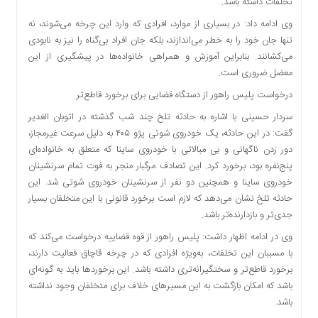
تخلفات داشته باشد.
اقتصادی
وی ادامه داد: در بسیاری از موارد، افرادی که وارد این چرخه می‌شوند، نه
فرهنگ
تنها جان خود را به خطر می‌اندازند، بلکه جان افراد بی‌گناه را نیز به نابودی
و
می‌کشانند. بنابراین آموزش و همراهی خانواده‌ها در پیشگیری از این
هنر
معضل ضروری است.
بین
درخواست پلیس راهور از دستگاه قضایی برای برخورد قاطع‌تر
الملل
یادداشت
سردار حسینی با اشاره به حادثه تلخ چند شب گذشته در اتوبان الغدیر
گفت: در این حادثه، یک خودروی شوتی پژو ۴۰۵ به دلیل سرعت غیرمجاز،
چند
دور زدن ناگهانی و بی‌ مبالاتی با خودروی ساینا که متعلق به خانواده‌ای
رسانه
پنج‌نفره بود، برخورد کرد. این تصادف مرگبار منجر به فوت تمام سرنشینان
یادداشت
خودروی ساینا و همچنین دو نفر از سرنشینان خودروی شوتی شد. این
حادثه تلخ نشان می‌دهد که لازم است برخورد قانونی با این متخلفان بسیار
جدی‌تر و بازدارنده‌تر باشد.
وی در ادامه اظهار داشت: پلیس راهور از قوه قضاییه درخواست می‌کند که
با مسببان این تخلفات، به‌ویژه افرادی که در چرخه قاچاق فعالیت دارند،
برخورد قاطع‌تر و سختگیرانه‌تری داشته باشد. این برخوردها باید به گونه‌ای
باشد که امکان بازگشت به این مسیرهای خلاف برای متخلفان وجود نداشته
باشد.