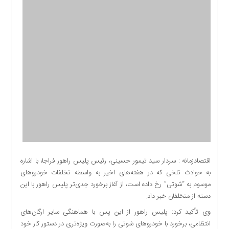
اقتصادی
اجتماعی
فرهنگ
و
هنر
بورس
بانک
و
بیمه
صنعت
و
معدن
نفت
اقتصادزمانه : سردار سید تیمور حسینی، رئیس پلیس راهور فراجا، با اشاره
و
به حوادث تلخی که در هفته‌های اخیر به واسطه تخلفات خودروهای
انرژی
موسوم به “شوتی” رخ داده است، از آغاز برخورد جدی‌تر پلیس راهور با این
فناوری
دسته از متخلفان خبر داد.
منظقه
وی تأکید کرد: پلیس راهور از این پس با هماهنگی سایر ارگان‌های
آزاد
انتظامی، برخورد با خودروهای شوتی را به‌صورت ویژه‌تری در دستور کار خود