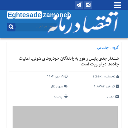
Eghtesade
zamaneh
منوی
بالا
تماس
با
گروه :
اجتماعی
ما
هشدار جدی پلیس راهور به رانندگان خودروهای شوتی: امنیت
درباره
جاده‌ها در اولویت است
ما
منوی
نویسنده :
staak
۱۹ بهم ۱۴۰۳
اصلی
کد خبر 118783
بدون نظر
خانه
ایمیل
پرینت
اقتصادی
اجتماعی
بین
الملل