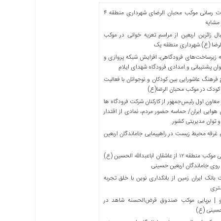
خدمات رسانی موکب محبان الرضای شهرداری منطقه ۴
مشایه
ل زائرین اربعین از مراسم تعزیه خوانی در موکب
لرضا (ع) شهرداری منطقه یک
 زیرساخت‌های فرودگاهی، افزایش شبکه پروازی و
ان پشتیبانی و امدادی فرودگاه شهدای ایلام
فرهنگ عاشورایی بین کودکان و نوجوانان با فعالیت
کودک در موکب محبان الرضا(ع)
معاون اول رئیس‌جمهور از کارکنان شرکت فرودگاه ها
 هوایی ایران/ حماسه حضور مردم، نمادی از اقتدار
و توان مدیریتی کشور
 غرفه محیط زیست در راهپیمایی جاماندگان اربعین
میزبانی موکب منطقه ۱۲ از عاشقان اباعبدالله الحسین (ع)
 روی جاماندگان اربعین حسینی
بانک ایران زمین از بانکداری نوین با خلق تجربه
تری
 | برپایی موکب صندوق قرض‌الحسنه شاهد در
حسینی (ع)