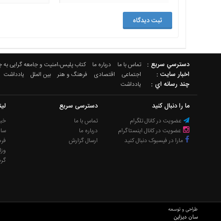
دسترسي سريع :
تماس با ما
درباره ما
کتاب پلیس،امنیت و جامعه گرایی به 
اخبار سایت :
اجتماعی
اقتصادی
فرهنگ و هنر
بین الملل
یادداشت
چند رسانه اي :
یادداشت
ما را دنبال کنید
دسترسی سریع
لی
عضویت در کانال تلگرام
تماس با ما
خبر
عضویت در کانال اینستاگرام
درباره ما
سا
مارا در فیسبوک دنبال کنید
ارسال گزارش
فره
وزا
گر
طراحی و توسعه
سان دیزاین