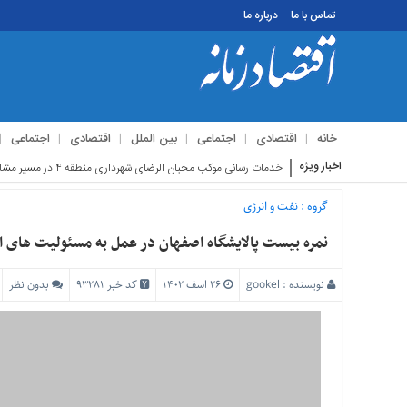
تماس با ما
درباره ما
منوی
بالا
تماس
خانه
اقتصادی
اجتماعی
بین الملل
اقتصادی
اجتماعی
با
ما
اخبار ویژه
استقبال زائرین اربعین
درباره
ما
گروه :
نفت و انرژی
منوی
نمره بیست پالایشگاه اصفهان در عمل به مسئولیت های 
اصلی
خانه
نویسنده :
gookel
۲۶ اسف ۱۴۰۲
کد خبر 93281
بدون نظر
اقتصادی
اجتماعی
بین
الملل