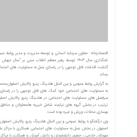
دسترسی
سریع
تماس
با
ما
درباره
ما
اقتصادزمانه : معاون سرمایه انسانی و توسعه مدیریت و مدیر روابط عموم
نامگذاری سال ۱۴۰۳ توسط رهبر معظم انقلاب مبنی بر “
کتاب
پلیس،امنیت
گذشت اقدامات قابل توجهی را در راستای عمل به مسئولیت های اجتماع
و
رساند.
جامعه
گرایی
به مسئولیت های اجتماعی خود کمک های قابل توجهی را در راستای 
به
سرفصل های مسئولیت های اجتماعی در هلدینگ پترو پالایش اصفها
چاپ
ترتیب در بخش گروه های نیازمند شامل خیریه ها،معلولان و مناطق
رسید
بهسازی محلات، ورزش و غیره بوده است .
اخبار
وی درگفتگو با روابط عمومی و بین الملل هلدینگ پترو پالایش اصفهان
سایت
اصفهان در بخش عمل به مسئولیت های اجتماعی همکاری با مراکز ع
اجتماعی
مهمانان خارجی ، حضور دانشجویان و دانش آموزان و همکاری با مراکز