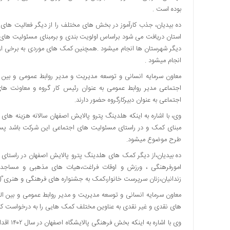
بوده است .
اقتصادی
فرهنگ
ده بیدیان، جذب کارآموز در بخش های مختلف را از دیگر فعالیت های
و
استان دریافت می شود براساس اولویت بندی و برمبنای مسئولیت های
هنر
دیگر شهرستان ها انجام میشود .همچنین کمک های موردی به برخی از 
انجام میشود .
بین
الملل
معاون سرمایه انسانی و توسعه مدیریت و مدیر روابط عمومی و بین ا
یادداشت
اجتماعی به عنوان دبیرکارگروه حضور دارند.
چند
وی، با اشاره به اینکه هلدینگ پترو پالایش اصفهان سالانه هزینه های
رسانه
مبنای کمک و در راستای مسئولیت های اجتماعی این شرکت باشد پس 
یادداشت
طرح موضوع میشود.
ده بیدیان،از دیگر کمک های هلدینگ پترو پالایش اصفهان در راستای 
امورفرهنگی ، ورزش و اوقات فراغت،هیات های مذهبی و مساجد،
زندانیان،زنان سرپرست خانوار،کمک به جشنواره های فرهنگی و هنری”(ج
معاون سرمایه انسانی و توسعه مدیریت و مدیر روابط عمومی و بین الم
های نقدی و غیر نقدی به عناوین مختلف کمک هایی را به درخواست ک
وی با ا