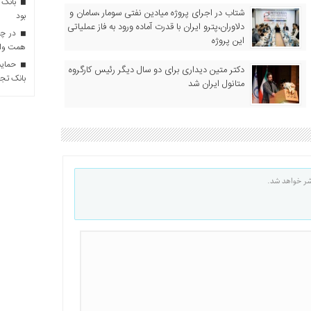
بانک 
شتاب در اجرای پروژه میادین نفتی سومار ،سامان و
بود
دلاوران،پترو ایران با قدرت آماده ورود به فاز عملیاتی
این پروژه
همت وام 
حمایت 
دکتر متین دیداری برای دو سال دیگر رئیس کارگروه
بانک تجا
متانول ایران شد
شر خواهد شد.