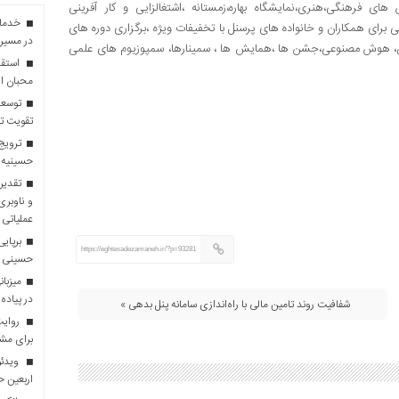
های فرهنگی،هنری،نمایشگاه بهاره،زمستانه ،اشتغالزایی و کار آفرینی
 برای همکاران و خانواده های پرسنل با تخفیفات ویژه ،برگزاری دوره های
در مسیر 
نان، هوش مصنوعی،جشن ها ،همایش ها ، سمینارها، سمپوزیوم های علمی
استقبا
محبان ا
توسعه
تقویت تو
ترویج 
حسینیه 
تقدیر 
و ناوبری
عملیاتی 
برپایی
https://eghtesadezamaneh.ir/?p=93281
حسینی
در پیاده
شفافیت روند تامین مالی با راه‌اندازی سامانه پنل بدهی »
روایت 
برای مش
ویدئو
اربعین 