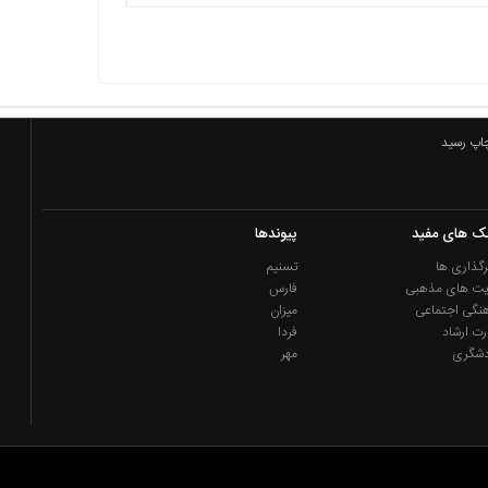
چاپ رسید
نک های مفید
پیوندها
گذاری ها
تسنیم
یت های مذهبی
فارس
نگی اجتماعی
میزان
رت ارشاد
فردا
دشگری
مهر