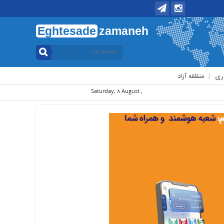
Eghtesade
zamaneh
ری
منظقه آزاد