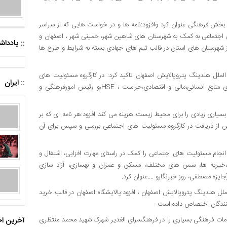
 بخش فرهنگی عنوان کرد وافزود:نامه ها و در خواست هایی که از سراسر
 اجتماعی به کمک به شهرستان های شاهین شهر، خمینی شهر ، اصفهان و
:: یادد
شهرستان های استان در قالب تیم های جهادی بسته به شرایط و طرح ها
لملل هلدینگ پتروپالایش اصفهان تاکید کرد: در کارگروه مسئولیت های
:: ایران
اجتماعی مدیر روابط عمومی به عنوان رئیس کار گروه و معاونت های منابع انسانی،مالی و اقتصادی،حراست ، HSE،و رئیس امورفرهنگی و
 بسیاری زیادی را برای محیط زیست هزینه می کند افزود:هر نامه ای که بر
از دریافت در کارگروه مسئولیت های اجتماعی بررسی و سپس برای آن
انجام مسئولیت های اجتماعی را کمک در راستای مهارت افزایی، اشتغال و
خیریه ها، سمن های مختلف، مسکن و عمران و بهسازی، آزاد سازی
ایزه مصطفی، روز خبرنگارو ….عنوان کرد.
لل هلدینگ پتروپالایش اصفهان ، افزود:پالایشگاه اصفهان در قالب خرید
نندگان اختصاص داده است .
شاره به اینکه بخش فرهنگی پالایشگاه اصفهان در سال ۱۴۰۲ اقدامات فرهنگی بسیاری را در فرهنگسرای الغدیر شهرک شهید محمد منتظری
آخرین اخ