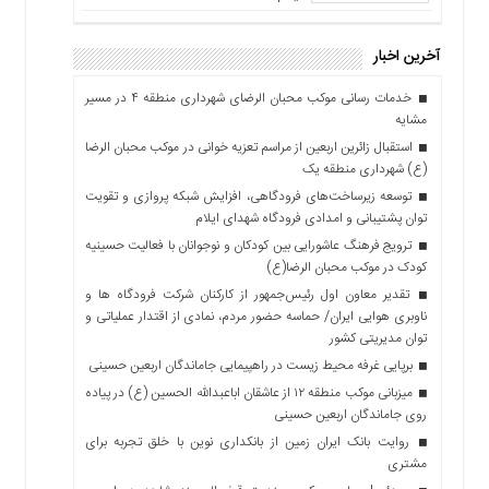
آخرین اخبار
خدمات رسانی موکب محبان الرضای شهرداری منطقه ۴ در مسیر
مشایه
استقبال زائرین اربعین از مراسم تعزیه خوانی در موکب محبان الرضا
(ع) شهرداری منطقه یک
توسعه زیرساخت‌های فرودگاهی، افزایش شبکه پروازی و تقویت
توان پشتیبانی و امدادی فرودگاه شهدای ایلام
ترویج فرهنگ عاشورایی بین کودکان و نوجوانان با فعالیت حسینیه
کودک در موکب محبان الرضا(ع)
تقدیر معاون اول رئیس‌جمهور از کارکنان شرکت فرودگاه ها و
ناوبری هوایی ایران/ حماسه حضور مردم، نمادی از اقتدار عملیاتی و
توان مدیریتی کشور
برپایی غرفه محیط زیست در راهپیمایی جاماندگان اربعین حسینی
میزبانی موکب منطقه ۱۲ از عاشقان اباعبدالله الحسین (ع) در پیاده
روی جاماندگان اربعین حسینی
روایت بانک ایران زمین از بانکداری نوین با خلق تجربه برای
مشتری