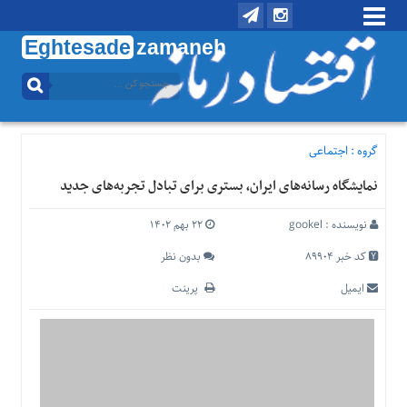
Eghtesade
zamaneh
منوی
بالا
تماس
با
گروه :
اجتماعی
ما
نمایشگاه رسانه‌های ایران، بستری برای تبادل تجربه‌های جدید
درباره
ما
نویسنده :
gookel
۲۲ بهم ۱۴۰۲
منوی
اصلی
کد خبر 89904
بدون نظر
خانه
ایمیل
پرینت
اقتصادی
اجتماعی
بین
الملل