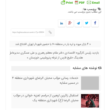
برچسب ها :
این مطلب بدون برچسب می باشد.
https://eghtesadezamaneh.ir/?p=89904
« ۴ بازار میوه و تره بار در منطقه ۲۰ با حضور شهردار تهران افتتاح شد
بازدید رئیس کارگروه اقتصادی دفتر مقام معظم رهبری و علی عسگری مدیرعامل
هلدینگ خلیج فارس از غرفه پتروشیمی خوزستان »
نوشته های مشابه
خدمات رسانی موکب محبان الرضای شهرداری منطقه ۴
در مسیر مشایه
استقبال زائرین اربعین از مراسم تعزیه خوانی در موکب
محبان الرضا (ع) شهرداری منطقه یک