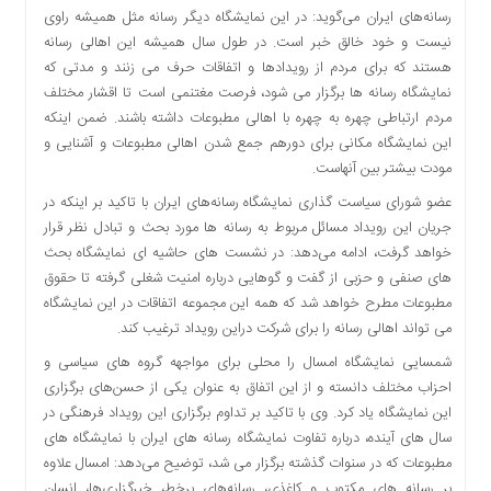
رسانه‌های ایران می‌گوید: در این نمایشگاه دیگر رسانه مثل همیشه راوی
دسترسی
نیست و خود خالق خبر است. در طول سال همیشه این اهالی رسانه
سریع
هستند که برای مردم از رویدادها و اتفاقات حرف می زنند و مدتی که
تماس
نمایشگاه رسانه ها برگزار می شود، فرصت مغتنمی است تا اقشار مختلف
با
مردم ارتباطی چهره به چهره با اهالی مطبوعات داشته باشند. ضمن اینکه
ما
این نمایشگاه مکانی برای دورهم جمع شدن اهالی مطبوعات و آشنایی و
درباره
مودت بیشتر بین آنهاست.
ما
عضو شورای سیاست گذاری نمایشگاه رسانه‌های ایران با تاکید بر اینکه در
کتاب
جریان این رویداد مسائل مربوط به رسانه ها مورد بحث و تبادل نظر قرار
پلیس،امنیت
خواهد گرفت، ادامه می‌دهد: در نشست های حاشیه ای نمایشگاه بحث
و
های صنفی و حزبی از گفت و گوهایی درباره امنیت شغلی گرفته تا حقوق
جامعه
گرایی
مطبوعات مطرح خواهد شد که همه این مجموعه اتفاقات در این نمایشگاه
به
می تواند اهالی رسانه را برای شرکت دراین رویداد ترغیب کند.
چاپ
شمسایی نمایشگاه امسال را محلی برای مواجهه گروه های سیاسی و
رسید
احزاب مختلف دانسته و از این اتفاق به عنوان یکی از حسن‌های برگزاری
اخبار
این نمایشگاه یاد کرد. وی با تاکید بر تداوم برگزاری این رویداد فرهنگی در
سایت
سال های آینده، درباره تفاوت نمایشگاه رسانه های ایران با نمایشگاه های
مطبوعات که در سنوات گذشته برگزار می شد، توضیح می‌دهد: امسال علاوه
اجتماعی
بر رسانه های مکتوب و کاغذی، رسانه‌های برخط، خبرگزاری‌ها، انسان