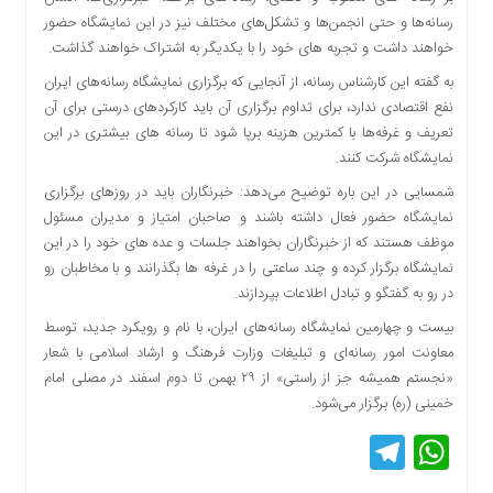
اقتصادی
رسانه‌ها و حتی انجمن‌ها و تشکل‌های مختلف نیز در این نمایشگاه حضور
فرهنگ
خواهند داشت و تجربه های خود را با یکدیگر به اشتراک خواهند گذاشت.
و
به گفته این کارشناس رسانه، از آنجایی که برگزاری نمایشگاه رسانه‌های ایران
هنر
نفع اقتصادی ندارد، برای تداوم برگزاری آن باید کارکردهای درستی برای آن
بین
تعریف و غرفه‌ها با کمترین هزینه برپا شود تا رسانه های بیشتری در این
الملل
نمایشگاه شرکت کنند.
یادداشت
شمسایی در این باره توضیح می‌دهد: خبرنگاران باید در روزهای برگزاری
چند
نمایشگاه حضور فعال داشته باشند و صاحبان امتیاز و مدیران مسئول
رسانه
موظف هستند که از خبرنگاران بخواهند جلسات و عده های خود را در این
نمایشگاه برگزار کرده و چند ساعتی را در غرفه ها بگذرانند و با مخاطبان رو
یادداشت
در رو به گفتگو و تبادل اطلاعات بپردازند.
بیست و چهارمین نمایشگاه رسانه‌های ایران، با نام و رویکرد جدید، توسط
معاونت امور رسانه‌ای و تبلیغات وزارت فرهنگ و ارشاد اسلامی با شعار
«نجستم همیشه جز از راستی» از ۲۹ بهمن تا دوم اسفند در مصلی امام
خمینی (ره) برگزار می‌شود.
Telegram
WhatsApp