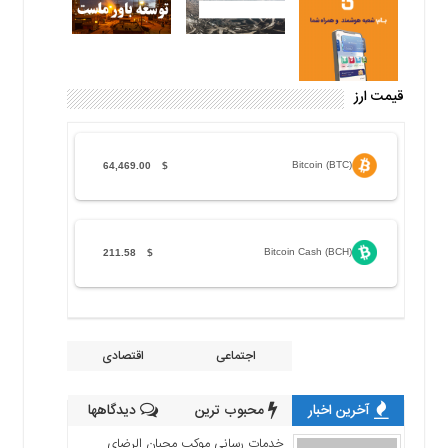
قیمت ارز
Bitcoin (BTC)
64,469.00
$
Bitcoin Cash (BCH)
211.58
$
اجتماعی
اقتصادی
آخرین اخبار
محبوب ترین
دیدگاهها
خدمات رسانی موکب محبان الرضای