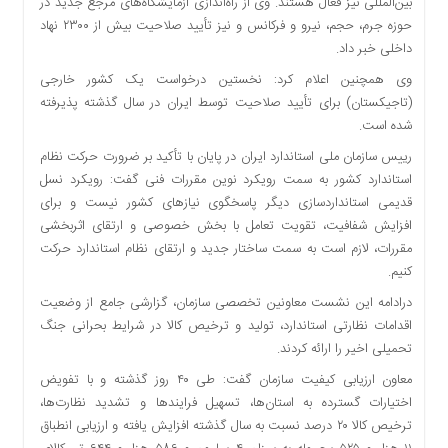
بین‌المللی نیز فعال هستند. وی از راه‌اندازی آزمایشگاه‌های مرجع جدید در
حوزه جرم، حجم، نیرو و فرکانس و نیز تأیید صلاحیت بیش از ۲۳۰۰ نهاد
داخلی خبر داد.
وی همچنین اعلام کرد: نخستین درخواست یک کشور خارجی
(تاجیکستان) برای تأیید صلاحیت توسط ایران در سال گذشته پذیرفته
شده است.
رییس سازمان ملی استاندارد ایران در پایان با تأکید بر ضرورت حرکت نظام
استاندارد کشور به سمت رویکرد نوین مقررات فنی گفت: رویکرد نسل
قدیمی استانداردسازی دیگر پاسخگوی نیازهای کشور نیست و برای
افزایش شفافیت، تقویت تعامل با بخش خصوصی و ارتقای اثربخشی
مقررات، لازم است به سمت ساختار جدید و ارتقای نظام استاندارد حرکت
کنیم.
درادامه این نشست معاونین تخصصی سازمان، گزارشی جامع از وضعیت
اقدامات نظارتی استاندارد، تولید و ترخیص کالا در شرایط بحرانی جنگ
تحمیلی اخیر را ارائه کردند.
معاون ارزیابی کیفیت سازمان گفت: طی ۴۰ روز گذشته و با تفویض
اختیارات گسترده به استان‌ها، تسهیل فرایندها و تشدید نظارت‌ها،
ترخیص کالا ۲۰ درصد نسبت به سال گذشته افزایش یافته و ارزیابی انطباق