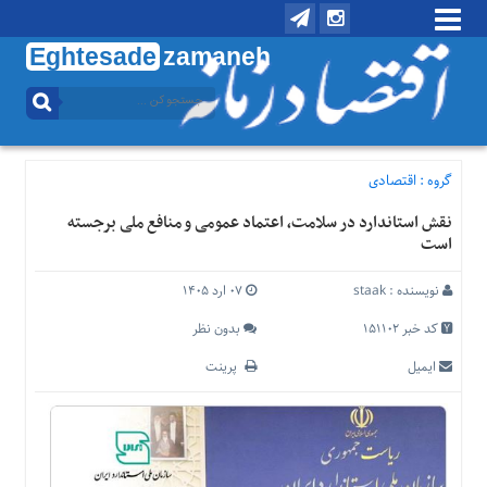
Eghtesade
zamaneh
منوی
بالا
تماس
با
گروه :
اقتصادی
ما
نقش استاندارد در سلامت، اعتماد عمومی و منافع ملی برجسته
درباره
است
ما
منوی
نویسنده :
staak
۰۷ ارد ۱۴۰۵
اصلی
کد خبر 151102
بدون نظر
خانه
ایمیل
پرینت
اقتصادی
اجتماعی
بین
الملل