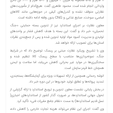
۱۱ هزار و ۵۲۵ محموله به میزان ۴ میلیون و ۵۸۶ هزار و ۶۴۴ تن کالای
وارداتی انجام شده است. محمود طاهری گفت :هیچ‌کدام از مأموریت‌های
نظارتی متوقف نشده و کنترل‌های کیفی در حوزه‌هایی مانند کالاهای
اساسی، سوخت، صنایع غذایی و CNG بدون وقفه ادامه داشته است.
معاون نظارت بر اجرای استاندارد نیز از تدوین بسته حمایتی «جنگ
تحمیلی» خبر داد و گفت: این بسته با هدف کاهش فشار بر واحدهای
تولیدی و مدیریت کمبود مواد اولیه تدوین شده و پس از جمع‌بندی نظرات
استان‌ها برای تصویب ارائه خواهد شد.
وی با تشریح رویکرد نظارت مبتنی بر ریسک توضیح داد که در شرایط
جنگ، نمونه‌برداری‌ها متناسب با سطح ریسک کالا تنظیم شده و
سختگیری‌ها در موارد غیر بحرانی کاهش می‌یابد، اما سلامت و ایمنی
همچنان خط قرمز سازمان است.
انوشه رحمانی همچنین از ارائه تسهیلات‌ ویژه برای آزمایشگاه‌ها، بسته‌بندی،
تمدید پروانه‌ها و تطابق تولید خودروها در این دوره خبر داد.
در بخش پایانی نشست معاون تدوین و ترویج استاندارد با ارائه گزارشی از
تحول جهانی استانداردها، بر ضرورت گذار کشور از استانداردهای اجباری(
نسل قدیم استانداردها) به سمت «نظام جامع مقررات فنی» تأکید کرد.
وی گفت: اجرای این نظام می‌تواند هزینه تجارت خارجی را کاهش داده،