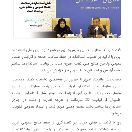
اقتصادی
اجتماعی
فرهنگ
و
هنر
بورس
بانک
اقتصاد زمانه : معاون اجرایی رئیس‌جمهور در بازدید از سازمان ملی استاندارد
و
ایران با تأکید بر اهمیت استاندارد در حفظ سلامت جامعه و افزایش اعتماد
بیمه
عمومی وتامین منافع ملی گفت: هرچه دقت در رعایت استانداردها بیشتر
صنعت
باشد، آرامش و اطمینان خاطر مردم نیز افزایش می‌یابد.
و
محمدجعفر قائم‌پناه امروز با حضور در هشتمین نشست کمیته مدیریت
معدن
بحران سازمان ملی استاندارد ایران، با حضور رئیس،معاونان و مدیران
نفت
سازمان ضمن بیان مطلب فوق اظهارداشت: مردم نشان استاندارد را نشانه
و
اطمینان از کیفیت کالا می‌دانند و هرچه نظارت و دقت در اجرای
انرژی
استانداردها بیشتر باشد، دغدغه ذهنی مردم کمتر و اعتماد عمومی تقویت
فناوری
می‌شود.
منظقه
وی با تأکید بر نقش دولت در تنظیم‌گری و حفظ منافع عمومی افزود
آزاد
:وظیفه دولت تنظیم مقررات و نظارت بر رابطه میان تولیدکننده و