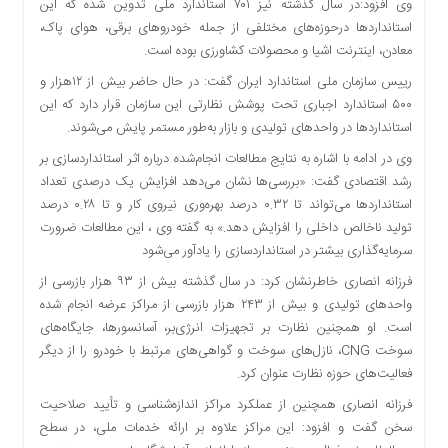
وی افزود:در سال گذشته نیز ۷۰۱ استاندارد ملی تدوین شده که این
اقتصادی
استانداردها درحوزه‌های مختلفی از جمله خودروهای برقی، هوای پاک،
فرهنگ
معادن، اینترنت اشیا و محصولات کشاورزی بوده است.
و
رییس سازمان ملی استاندارد ایران گفت: در حال حاضر بیش از ۱۲هزار و
هنر
۵۰۰ استاندارد اجباری تحت پوشش نظارتی این سازمان قرار دارد که این
بین
استانداردها در واحدهای تولیدی و بازار به‌طور مستمر پایش می‌شوند.
الملل
وی در ادامه با اشاره به نتایج مطالعات انجام‌شده درباره اثر استانداردسازی بر
یادداشت
رشد اقتصادی گفت: «بررسی‌ها نشان می‌دهد افزایش یک درصدی تعداد
چند
استانداردها می‌تواند تا ۰.۳۲ درصد بهره‌وری نیروی کار و تا ۰.۲۸ درصد
رسانه
تولید ناخالص داخلی را افزایش دهد.» به گفته وی ، این مطالعات ضرورت
یادداشت
سرمایه‌گذاری بیشتر در استانداردسازی را یادآور می‌شود
فرزانه انصاری خاطرنشان کرد: در سال گذشته بیش از ۹۳ هزار بازرسی از
واحدهای تولیدی و بیش از ۲۴۳ هزار بازرسی از مراکز عرضه انجام شده
است. او همچنین نظارت بر تجهیزات انرژی‌بر، آسانسورها، جایگاه‌های
سوخت CNG، نازل‌های سوخت و گواهی‌های مرتبط با خودرو را از دیگر
فعالیت‌های حوزه نظارت عنوان کرد.
فرزانه انصاری همچنین از عملکرد مراکز اندازه‌شناسی و تأیید صلاحیت
سخن گفت و افزود: این مراکز علاوه بر ارائه خدمات ملی، در سطح