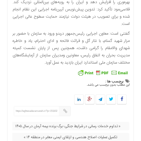
بهره‌وری را افزایش دهد و ایران را به رویه‌های بین‌المللی نزدیک کند.
قلاسی‌مود تأکید کرد: تدوین پیش‌نویس آیین‌نامه اجرایی این نظام انجام
شده و برای تصویب در هیئت دولت نیازمند حمایت سطوح عالی اجرایی
است.
گفتنی است: معاون اجرایی رئیس‌جمهور دربدو ورود به سازمان با حضور بر
مزار شهید گمنام، با نثار گل و قرائت فاتحه و ادای احترام، یاد و خاطره
شهدای والامقام را گرامی داشت، همچنین پس از پایان نشست کمیته
مدیریت بحران به اتفاق رئیس، معاونین ومدیران سازمان از آزمایشگاه‌های
مختلف سازمان ملی استاندارد ایران بازدید به عمل آورد.
برچسب ها :
این مطلب بدون برچسب می باشد.
https://eghtesadezamaneh.ir/?p=151102
« تداوم خدمات رسانی در شرایط جنگی؛ برگ برنده بیمه آرمان در سال ۱۴۰۵
تکمیل عملیات اصلاح هندسی و ارتقای ایمنی معابر در منطقه ۱۴ »