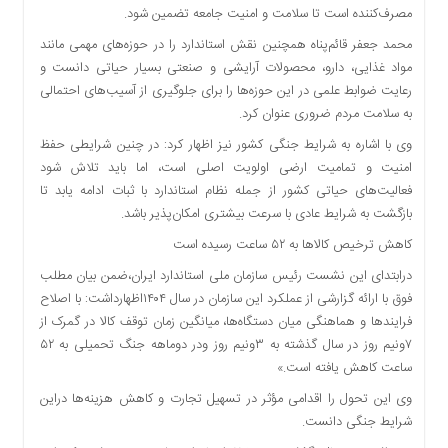
مصرف‌کننده است تا سلامت و امنیت جامعه تضمین شود.
دسترسی
سریع
محمد جعفر قائم‌پناه همچنین نقش استاندارد را در حوزه‌های مهمی مانند
تماس
مواد غذایی، دارو، محصولات آرایشی و صنعتی بسیار حیاتی دانست و
با
رعایت ضوابط علمی در این حوزه‌ها را برای جلوگیری از آسیب‌های احتمالی
ما
به سلامت مردم ضروری عنوان کرد.
درباره
وی با اشاره به شرایط جنگی کشور نیز اظهار کرد: در چنین شرایطی حفظ
ما
امنیت و تمامیت ارضی اولویت اصلی است، اما باید تلاش شود
کتاب
فعالیت‌های حیاتی کشور از جمله نظام استاندارد با ثبات ادامه یابد تا
پلیس،امنیت
بازگشت به شرایط عادی با سرعت بیشتری امکان‌پذیر باشد.
و
کاهش ترخیص کالاها به ۵۲ ساعت رسیده است
جامعه
درابتدای این نشست رئیس سازمان ملی استاندارد ایران،ضمن بیان مطلب
گرایی
به
فوق با ارائه گزارشی از عملکرد این سازمان در سال ۱۴۰۴اظهارداشت: با اصلاح
چاپ
فرایندها و هماهنگی میان دستگاه‌ها، میانگین زمان توقف کالا در گمرک از
رسید
۷ونیم روز در سال گذشته به ۳ونیم روز ودر دوماهه جنگ تحمیلی به ۵۲
ساعت کاهش یافته است.»
اخبار
سایت
وی این تحول را اقدامی مؤثر در تسهیل تجارت و کاهش هزینه‌ها دراین
شرایط جنگی دانست.
اجتماعی