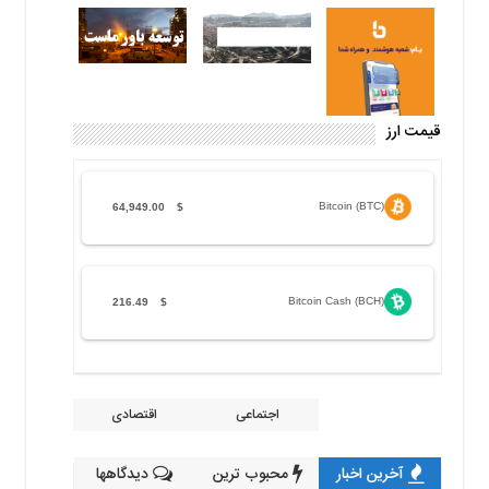
قیمت ارز
Bitcoin (BTC)
64,949.00
$
Bitcoin Cash (BCH)
216.49
$
اجتماعی
اقتصادی
آخرین اخبار
محبوب ترین
دیدگاهها