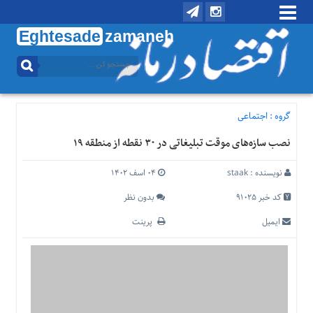
Eghtesade
zamaneh
منوی
بالا
تماس
با
گروه :
اجتماعی
ما
نصب سازه‌های موقت تبلیغاتی در ۳۰ نقطه از منطقه ۱۹
درباره
ما
نویسنده :
staak
۰۴ اسف ۱۴۰۲
منوی
اصلی
کد خبر 91025
بدون نظر
خانه
ایمیل
پرینت
اقتصادی
اجتماعی
بین
الملل