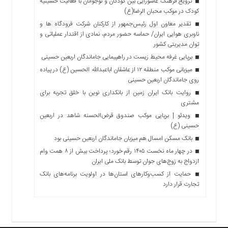
ترویج فرهنگ عاشورایی بین کودکان و نوجوانان با فعالیت حسینیه
کودک در موکب محبان الرضا(ع)
تقدیر معاون اول رئیس‌جمهور از کارکنان شرکت فرودگاه ها و
ناوبری هوایی ایران/ حماسه حضور مردم، نمادی از اقتدار عملیاتی و
توان مدیریتی کشور
برپایی غرفه محیط زیست در راهپیمایی جاماندگان اربعین حسینی
میزبانی موکب منطقه ۱۲ از عاشقان اباعبدالله الحسین (ع) در پیاده
روی جاماندگان اربعین حسینی
روایت بانک ایران زمین از بانکداری نوین با خلق تجربه برای
مشتری
ویدئو | برپایی موکب صندوق قرض‌الحسنه شاهد در اربعین
حسینی (ع)
بانک مسکن امسال هم میزبان جاماندگان اربعین حسینی بود
در چهار ماه نخست ۱۴۰۵ رقم خورد؛ پرداخت بیش از ۸ همت وام
ازدواج به زوج‌های جوان توسط بانک ملی ایران
حمایت از کسب‌وکارهای استان‌ها در اولویت برنامه‌های بانک
تجارت قرار دارد