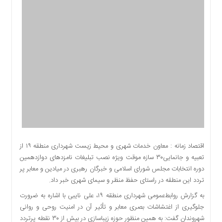
اقتصادی
اجتماعی
فرهنگ
و
هنر
بورس
بانک
و
بیمه
صنعت
و
معدن
اقتصاد زمانه : معاون خدمات شهری و محیط زیست شهرداری منطقه ۱۹ از
نفت
تعبیه و جانمایی۳۰ سازه موقت ویژه نصب تبلیغات نامزدهای دوازدهمین
و
دوره انتخابات مجلس شورای اسلامی و خبرگان رهبری در میادین و معابر پر
انرژی
تردد این منطقه در راستای حفظ منظر و سیمای شهری خبر داد.
فناوری
به گزارش روابط‌عمومی شهرداری منطقه ۱۹، علی نایبی با اشاره به ضرورت
منظقه
جلوگیری از اغتشاشات بصری معابر و تأثیر آن در امنیت روحی و روانی
آزاد
شهروندان گفت: به همین منظور حوزه زیباسازی در بیش از ۳۰ نقطه پرتردد