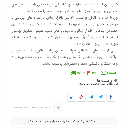
شهروندان اقدام به نصب سازه های تبلیغاتی کرده که می بایست نامزدهای
دسترسی
انتخابی بر روی این سازه ها تبلیغات و بنرهای خود را نصب کنند.
سریع
وی با اشاره به اکران و نصب ۴۰ بنر اطلاع رسانی در سازه های پرتابلی با
تماس
موضوع تشویق و ترغیب شهروندان به شرکت در انتخابات بیان کرد: در این
با
خصوص بنرهای اطلاع رسانی در میدان های شهید لطیفی، شقایق، بهمنیار،
ما
ثارالله، خیابان های آموزگار، نصیرزاده، میثاق، شهید صمدی، شکوفه تقاطع
درباره
شهید احسانی و … نصب شد.
ما
نایبی از ستادهای انتخاباتی خواست ضمن رعایت قانون، از نصب پوستر
کتاب
تراکت و پارچه نوشته در مکان‌هایی به جز مکان‌های تعریف شده، بپرهیزند
پلیس،امنیت
و در حفظ و پاکیزگی سیما و منظر شهری سهیم باشند.
و
جامعه
گرایی
برچسب ها :
این مطلب بدون برچسب می باشد.
به
چاپ
رسید
اخبار
https://eghtesadezamaneh.ir/?p=91025
سایت
« تشکیل کانون نمایندگان بیمه رازی در آینده نزدیک
اجتماعی