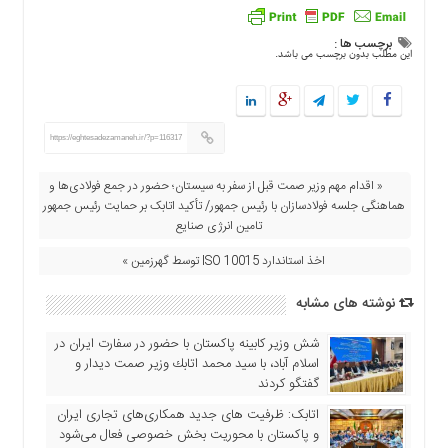
برچسب ها :
این مطلب بدون برچسب می باشد.
https://eghtesadezamaneh.ir/?p=116317
« اقدام مهم وزیر صمت قبل از سفر به سیستان؛ حضور در جمع فولادی‌ها و
هماهنگی جلسه فولادسازان با رئیس جمهور/ تأکید اتابک بر حمایت رئیس جمهور از
تامین انرژی صنایع
اخذ استاندارد ISO 10015 توسط گهرزمین »
نوشته های مشابه
شش وزیر کابینه پاکستان با حضور در سفارت ایران در
اسلام آباد، با سيد محمد اتابك وزير صمت ديدار و
گفتگو كردند
اتابک: ظرفیت های جدید همکاری‌های تجاری ایران
و پاکستان با محوریت بخش خصوصی فعال می‌شود