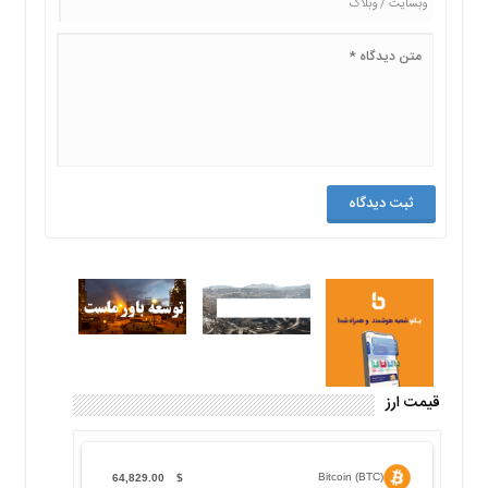
قیمت ارز
Bitcoin (BTC)
64,829.00
$