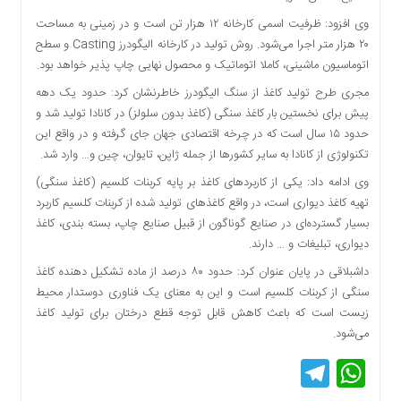
اقتصادی
وی افزود: ظرفیت اسمی کارخانه ۱۲ هزار تن است و در زمینی به مساحت
فرهنگ
۲۰ هزار متر اجرا می‌شود. روش تولید در کارخانه الیگودرز Casting و سطح
و
اتوماسیون ماشینی، کاملا اتوماتیک و محصول نهایی چاپ پذیر خواهد بود.
هنر
مجری طرح تولید کاغذ از سنگ الیگودرز خاطرنشان کرد: حدود یک دهه
بین
پیش برای نخستین بار کاغذ سنگی (کاغذ بدون سلولز) در کانادا تولید شد و
الملل
حدود ۱۵ سال است که در چرخه اقتصادی جهان جای گرفته و در واقع این
یادداشت
تکنولوژی از کانادا به سایر کشورها از جمله ژاپن، تایوان، چین و… وارد شد.
چند
وی ادامه داد: یکی از کاربردهای کاغذ بر پایه کربنات کلسیم (کاغذ سنگی)
رسانه
تهیه کاغذ دیواری است، در واقع کاغذهای تولید شده از کربنات کلسیم کاربرد
بسیار گسترده‌ای در صنایع گوناگون از قبیل صنایع چاپ، بسته بندی، کاغذ
یادداشت
دیواری، تبلیغات و … دارند.
داشبلاقی در پایان عنوان کرد: حدود ۸۰ درصد از ماده تشکیل دهنده کاغذ
سنگی از کربنات کلسیم است و این به معنای یک فناوری دوستدار محیط
زیست است که باعث کاهش قابل توجه قطع درختان برای تولید کاغذ
می‌شود.
Telegram
WhatsApp