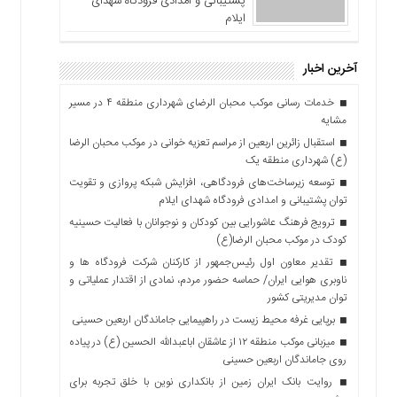
پشتیبانی و امدادی فرودگاه شهدای
ایلام
آخرین اخبار
خدمات رسانی موکب محبان الرضای شهرداری منطقه ۴ در مسیر
مشایه
استقبال زائرین اربعین از مراسم تعزیه خوانی در موکب محبان الرضا
(ع) شهرداری منطقه یک
توسعه زیرساخت‌های فرودگاهی، افزایش شبکه پروازی و تقویت
توان پشتیبانی و امدادی فرودگاه شهدای ایلام
ترویج فرهنگ عاشورایی بین کودکان و نوجوانان با فعالیت حسینیه
کودک در موکب محبان الرضا(ع)
تقدیر معاون اول رئیس‌جمهور از کارکنان شرکت فرودگاه ها و
ناوبری هوایی ایران/ حماسه حضور مردم، نمادی از اقتدار عملیاتی و
توان مدیریتی کشور
برپایی غرفه محیط زیست در راهپیمایی جاماندگان اربعین حسینی
میزبانی موکب منطقه ۱۲ از عاشقان اباعبدالله الحسین (ع) در پیاده
روی جاماندگان اربعین حسینی
روایت بانک ایران زمین از بانکداری نوین با خلق تجربه برای