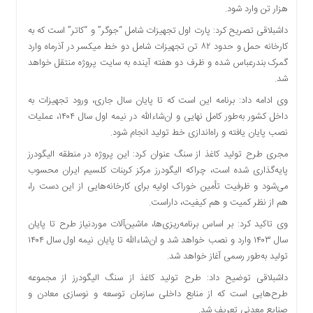
هزار تن وارد شود.
دسترسی
سریع
داشبلاقی تصریح کرد: پارت اول تجهیزات شامل “جوگر” و “کاتر” است که به
تماس
کارخانه حمل و حدود ۸۲ تن تجهیزات شامل دو خط میکسر در آذرماه وارد
با
گمرک بندرعباس شده و ظرف دو هفته آینده به سایت پروژه منتقل خواهد
ما
شد.
درباره
وی ادامه داد: برنامه این است که تا پایان سال جاری، ورود تجهیزات به
ما
داخل کشور به‌طور کامل نهایی و ان‌شاءالله در نیمه اول سال ۱۴۰۴، عملیات
کتاب
نصب پایان یافته و راه‌اندازی خط تولید انجام شود.
پلیس،امنیت
مجری طرح تولید کاغذ از سنگ عنوان کرد: این پروژه در منطقه الیگودرز
و
پایه‌گذاری شده است، چراکه الیگودرز مرکز کربنات کلسیم ایران محسوب
جامعه
می‌شود و ظرفیت تأمین خوراک اولیه برای کارخانه‌هایی از این دست را،
گرایی
هم از نظر کمیت و هم کیفیت، داراست.
به
چاپ
وی تاکید کرد: بر اساس برنامه‌ریزی‌ها، ماشین‌آلات موردنیاز طرح تا پایان
رسید
سال ۱۴۰۳ وارد و نصب خواهد شد و ان‌شاءالله تا پایان نیمه اول سال ۱۴۰۴
تولید به‌طور رسمی آغاز خواهد شد.
اخبار
سایت
داشبلاقی توضیح داد: طرح تولید کاغذ از سنگ الیگودرز از مجموعه
طرح‌هایی است که از منابع داخلی سازمان توسعه و نوسازی معادن و
اجتماعی
صنایع معدنی تعریف شد.