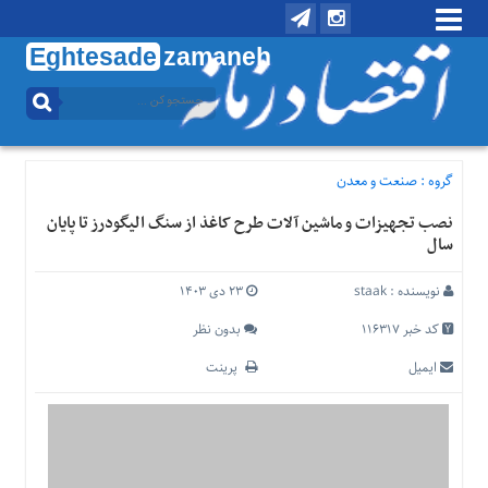
Eghtesade
zamaneh
منوی
بالا
تماس
با
گروه :
صنعت و معدن
ما
نصب تجهیزات و ماشین آلات طرح کاغذ از سنگ الیگودرز تا پایان
درباره
سال
ما
منوی
نویسنده :
staak
۲۳ دی ۱۴۰۳
اصلی
کد خبر 116317
بدون نظر
خانه
ایمیل
پرینت
اقتصادی
اجتماعی
بین
الملل