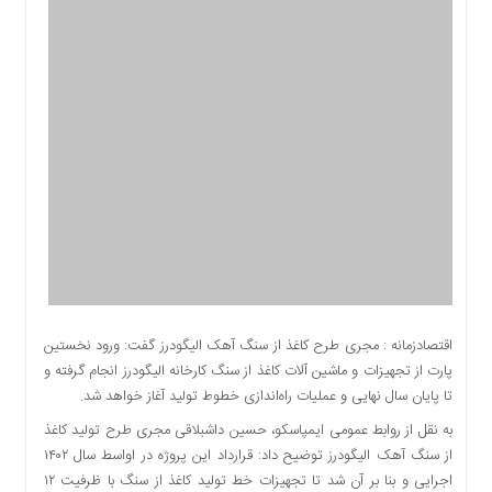
اقتصادی
اجتماعی
فرهنگ
و
هنر
بورس
بانک
و
بیمه
صنعت
و
معدن
نفت
اقتصادزمانه : مجری طرح کاغذ از سنگ آهک الیگودرز گفت: ورود نخستین
و
پارت از تجهیزات و ماشین آلات کاغذ از سنگ کارخانه الیگودرز انجام گرفته و
انرژی
تا پایان سال نهایی و عملیات راه‌اندازی خطوط تولید آغاز خواهد شد.
فناوری
به نقل از روابط عمومی ایمپاسکو، حسین داشبلاقی مجری طرح تولید کاغذ
منظقه
از سنگ آهک الیگودرز توضیح داد: قرارداد این پروژه در اواسط سال ۱۴۰۲
آزاد
اجرایی و بنا بر آن شد تا تجهیزات خط تولید کاغذ از سنگ با ظرفیت ۱۲