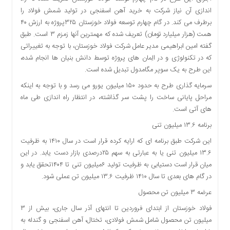
دسترسی
اندازی آن نیاز شرکت به خرید آهن اسفنجی در تولید شمش فولاد را
سریع
برطرف می کند. در گام چهارم توسعه فولاد خوزستان ۳۲۵پروژه به ارزش ۴۰
تماس
همت (هزار میلیارد تومان) تعریف شده که مهمترین آنها زمزم ۳ است. طبق
با
گفته امین ابراهیمی مدیر عامل شرکت فولاد خوزستان، با توجه به تغییراتی
ما
که در تکنولوژی و در الِمان های پروژه توسط دانش بنیان ها انجام شده،
این طرح به یک سوپر مگامدول تبدیل شده است.
درباره
ما
سرمایه گذاری طرح به حدود ۱۵۰ میلیون یورو می رسد و با توجه به اینکه
کتاب
مراحل پایانی ساخت را پشت سر گذاشته، در انتظار راه اندازی طی ماه
پلیس،امنیت
های آتی است.
و
برنامه ۱۳.۶ میلیون تنی
جامعه
این شرکت طبق برنامه ای که ارایه کرده قرار است در سال ۱۴۱۰ به ظرفیت
گرایی
۱۳.۶ میلیون تنی یا به عبارتی به سهم ۲۵درصدی بازار دست یابد. در این
به
چاپ
میان قرار است دستیابی به ظرفیت تولید ۶میلیون تنی تا ۱۴۰۴تحقق یابد و
رسید
در گام های بعدی تا سال ۱۴۱۰ ظرفیت ۱۳.۶ میلیون تن عملی شود.
عرضه ۳ میلیون تن محصول
اخبار
سایت
فولاد خوزستان از ابتدای فروردین تا انتهای آذر سال جاری، بیش از ۳
میلیون تن محصول شامل شمش فولادی، تختال، آهن اسفنجی و گندله به
اجتماعی