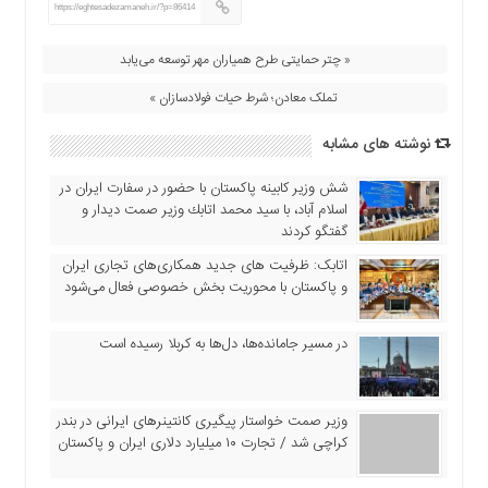
https://eghtesadezamaneh.ir/?p=86414
« چتر حمایتی طرح همیاران مهر توسعه می‌یابد
تملک معادن؛ شرط حیات فولادسازان »
نوشته های مشابه
شش وزیر کابینه پاکستان با حضور در سفارت ایران در
اسلام آباد، با سيد محمد اتابك وزير صمت ديدار و
گفتگو كردند
اتابک: ظرفیت های جدید همکاری‌های تجاری ایران
و پاکستان با محوریت بخش خصوصی فعال می‌شود
در مسیر جا‌مانده‌ها، دل‌ها به کربلا رسیده است
وزیر صمت خواستار پیگیری کانتینرهای ایرانی در بندر
کراچی شد / تجارت ۱۰ میلیارد دلاری ایران و پاکستان