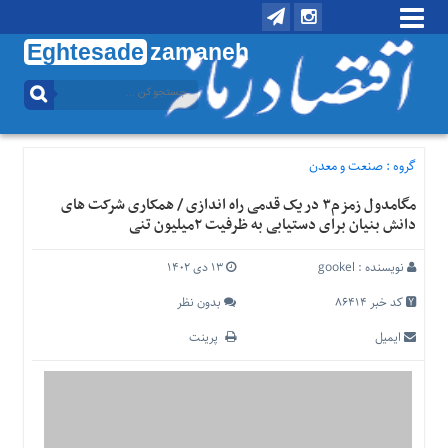
Eghtesade
zamaneh
منوی
بالا
تماس
با
گروه :
صنعت و معدن
ما
مگامدول زمزم۳ در یک قدمی راه اندازی / همکاری شرکت های
درباره
دانش بنیان برای دستیابی به ظرفیت ۲میلیون تنی
ما
منوی
نویسنده :
gookel
۱۳ دی ۱۴۰۲
اصلی
کد خبر 86414
بدون نظر
خانه
ایمیل
پرینت
اقتصادی
اجتماعی
بین
الملل