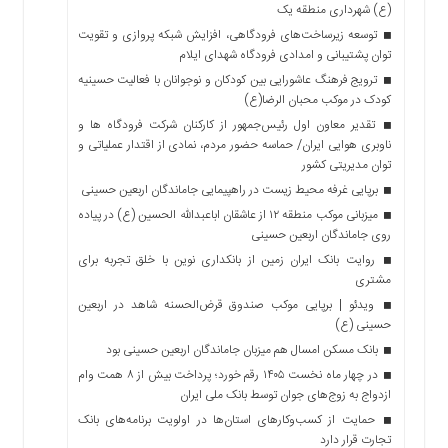
(ع) شهرداری منطقه یک
توسعه زیرساخت‌های فرودگاهی، افزایش شبکه پروازی و تقویت
توان پشتیبانی و امدادی فرودگاه شهدای ایلام
ترویج فرهنگ عاشورایی بین کودکان و نوجوانان با فعالیت حسینیه
کودک در موکب محبان الرضا(ع)
تقدیر معاون اول رئیس‌جمهور از کارکنان شرکت فرودگاه ها و
ناوبری هوایی ایران/ حماسه حضور مردم، نمادی از اقتدار عملیاتی و
توان مدیریتی کشور
برپایی غرفه محیط زیست در راهپیمایی جاماندگان اربعین حسینی
میزبانی موکب منطقه ۱۲ از عاشقان اباعبدالله الحسین (ع) در پیاده
روی جاماندگان اربعین حسینی
روایت بانک ایران زمین از بانکداری نوین با خلق تجربه برای
مشتری
ویدئو | برپایی موکب صندوق قرض‌الحسنه شاهد در اربعین
حسینی (ع)
بانک مسکن امسال هم میزبان جاماندگان اربعین حسینی بود
در چهار ماه نخست ۱۴۰۵ رقم خورد؛ پرداخت بیش از ۸ همت وام
ازدواج به زوج‌های جوان توسط بانک ملی ایران
حمایت از کسب‌وکارهای استان‌ها در اولویت برنامه‌های بانک
تجارت قرار دارد