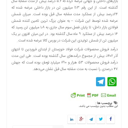
بازارهای داخلی و جهانی عرضه کرده که ۵.۲ درصد بیش از مدت مشابه سال
اقتصادی
گذشته است. از این رقم ۲٫۳ میلیون تن در بازار داخلی عرضه شده که
فرهنگ
۲۴درصد بیش از عملکرد مدت مشابه سال قبل بوده است. میزان شمش
و
عرضه شده توسط این شرکت – به عنوان بزرگ ترین تامین کننده شمش
هنر
فولادی بازار داخل- تا پایان فصل سوم سال جاری به ۱٫۸ میلیون تن رسید که
بین
۱۴ درصد بیش از عملکرد ۹ ماه سال گذشته بود. در این میان افزون بر یک
الملل
میلیون تن از شمش تولیدی این شرکت در بورس کالا عرضه شده است.
یادداشت
درآمد فروش محصولات شرکت فولاد خوزستان از ابتدای فروردین تا انتهای
آذر ۱۴۰۲، بیش از مجموع درآمدهای سال گذشته بوده است. طی این مدت
چند
رسانه
درآمد فروش محصولات ۵۳ هزار و ۸۹۰ میلیارد تومان بوده است که جهش
۴۷ درصدی را نسبت به مدت مشابه سال قبل نشان می‌دهد.
یادداشت
Telegram
WhatsApp
برچسب ها :
این مطلب بدون برچسب می باشد.