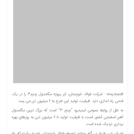
اقتصادی
اجتماعی
فرهنگ
و
هنر
بورس
بانک
و
بیمه
صنعت
و
معدن
نفت
اقتصادزمانه : شرکت فولاد خوزستان، ابَر پروژه مگامدول زمزم۳ را در یک
و
قدمی راه اندازی دارد. ظرفیت تولید این طرح به ۲ میلیون تن می رسد.
انرژی
به نقل از روابط عمومی ایمیدرو، “زمزم ۳” است که بزرگ ترین مگامدول
فناوری
آهن اسفنجی کشور است، با ظرفیت تولید تا ۲ میلیون تنی به روزهای بهره
منظقه
برداری نزدیک شده است.
آزاد
اجرای این طرح در گام چهارم توسعه فولاد خوزستان تعریف شده که راه