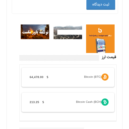
قیمت ارز
Bitcoin (BTC)
64,478.00
$
Bitcoin Cash (BCH)
213.25
$