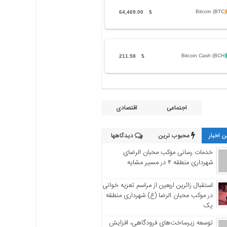
Bitcoin (BTC)
64,469.00
$
Bitcoin Cash (BCH)
211.58
$
اجتماعی
اقتصادی
 اخبار
محبوب ترین
دیدگاهها
خدمات رسانی موکب محبان الرضای
شهرداری منطقه ۴ در مسیر مشایه
استقبال زائرین اربعین از مراسم تعزیه خوانی
در موکب محبان الرضا (ع) شهرداری منطقه
یک
توسعه زیرساخت‌های فرودگاهی، افزایش