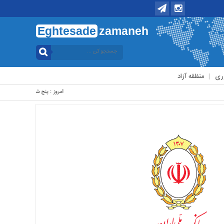
Eghtesade
zamaneh
ری
منظقه آزاد
امروز : پنج شنبه, ۱۵ مرداد , ۱۴۰۵ .::. برابر با : Thursday, 6 August , 2026