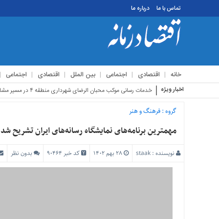
تماس با ما
درباره ما
منوی
بالا
تماس
خانه
اقتصادی
اجتماعی
بین الملل
اقتصادی
اجتماعی
با
ما
اخبار ویژه
استقبال زا
درباره
ما
گروه :
فرهنگ و هنر
منوی
مهمترین برنامه‌های نمایشگاه رسانه‌های ایران تشریح شد
اصلی
خانه
نویسنده :
staak
۲۸ بهم ۱۴۰۲
کد خبر 90464
بدون نظر
اقتصادی
اجتماعی
بین
الملل