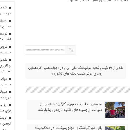
های حاشیه‌ای این نمایشگاه خواهد بود.
در مسیر 
استقبا
محبان ا
توسعه
تقویت تو
ترویج 
https://eghtesadezamaneh.ir/?p=90464
حسینیه 
تقدیر 
و ناوبری
تقدیر از ۳۰ رئیس شعبه موفق بانک ملی ایران در «چهاردهمین گردهمایی
عملیاتی 
روسای موفق شعب بانک های کشور» »
برپایی
حسینی
در پیاده
نخستین جلسه حضوری کارگروه شناسایی و
روایت 
صیانت از وسیله‌های نقلیه تاریخی برگزار شد
برای مش
ویدئو
اربعین 
رالی تور گردشگری موتورسیکلت در محکومیت