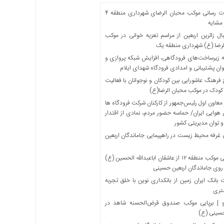
خدمات رسانی موکب محبان الرضای شهرداری منطقه ۴
مشایه
ل زائرین اربعین از مراسم تعزیه خوانی در موکب
لرضا (ع) شهرداری منطقه یک
 زیرساخت‌های فرودگاهی، افزایش شبکه پروازی و
ان پشتیبانی و امدادی فرودگاه شهدای ایلام
فرهنگ عاشورایی بین کودکان و نوجوانان با فعالیت
کودک در موکب محبان الرضا(ع)
معاون اول رئیس‌جمهور از کارکنان شرکت فرودگاه ها
 هوایی ایران/ حماسه حضور مردم، نمادی از اقتدار
و توان مدیریتی کشور
 غرفه محیط زیست در راهپیمایی جاماندگان اربعین
میزبانی موکب منطقه ۱۲ از عاشقان اباعبدالله الحسین (ع)
 روی جاماندگان اربعین حسینی
بانک ایران زمین از بانکداری نوین با خلق تجربه
تری
 | برپایی موکب صندوق قرض‌الحسنه شاهد در
حسینی (ع)