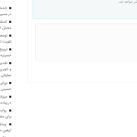
شر خواهد شد.
در مسیر 
استقبا
محبان ا
توسعه
تقویت تو
ترویج 
حسینیه 
تقدیر 
و ناوبری
عملیاتی 
برپایی
حسینی
در پیاده
روایت 
برای مش
ویدئو
اربعین 