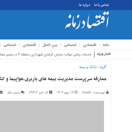
تماس با ما
درباره ما
منوی
بالا
تماس
خانه
اقتصادی
اجتماعی
بین الملل
اقتصادی
اجتماعی
با
ما
اخبار ویژه
استقبال زائرین ا
درباره
ما
گروه :
بانک و بیمه
منوی
معارفه سرپرست مدیریت بیمه های باربری،هواپیما و کش
اصلی
خانه
نویسنده :
staak
۱۸ بهم ۱۴۰۲
کد خبر 89612
بدون نظر
اقتصادی
اجتماعی
بین
الملل