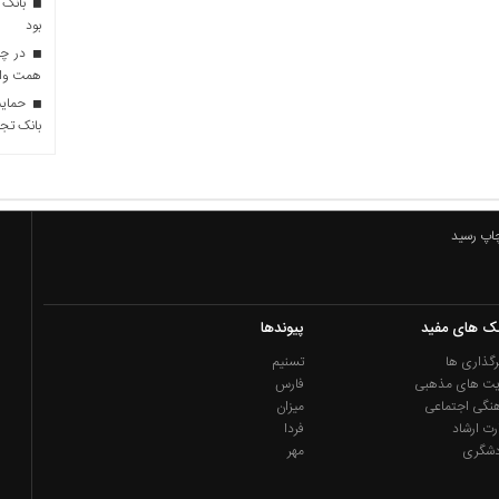
بانک 
بود
همت وام 
حمایت 
بانک تجا
چاپ رسید
نک های مفید
پیوندها
گذاری ها
تسنیم
یت های مذهبی
فارس
نگی اجتماعی
میزان
رت ارشاد
فردا
دشگری
مهر