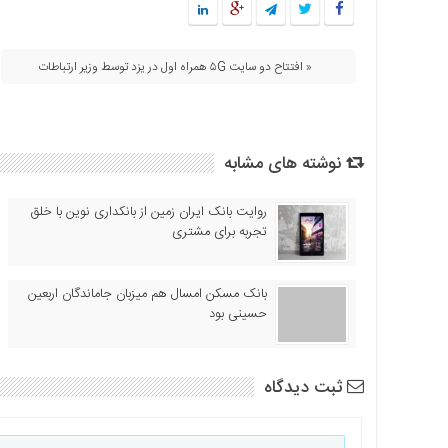
اقتصادی
فرهنگ
« افتتاح دو سایت ۵G همراه اول در یزد توسط وزیر ارتباطات
و
هنر
بین
الملل
نوشته های مشابه
یادداشت
چند
روایت بانک ایران زمین از بانکداری نوین با خلق
رسانه
تجربه برای مشتری
یادداشت
بانک مسکن امسال هم میزبان جاماندگان اربعین
حسینی بود
ثبت دیدگاه