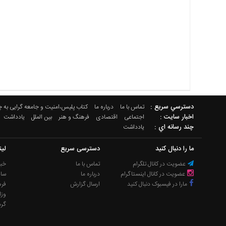
دسترسي سريع :
تماس با ما
درباره ما
کتاب پلیس،امنیت و جامعه گرایی به 
اخبار سایت :
اجتماعی
اقتصادی
فرهنگ و هنر
بین الملل
یادداشت
چند رسانه اي :
یادداشت
ما را دنبال کنید
دسترسی سریع
لی
عضویت در کانال تلگرام
تماس با ما
خبر
عضویت در کانال اینستاگرام
درباره ما
سا
مارا در فیسبوک دنبال کنید
ارسال گزارش
فره
وزا
گر