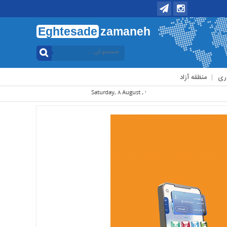
Eghtesade
zamaneh
ری
منظقه آزاد