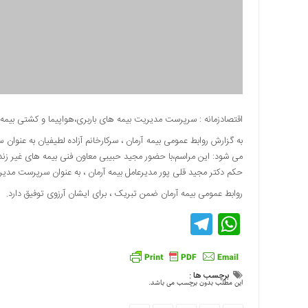
دسترسی
سریع
تماس
با
ما
درباره
ما
اقتصادزمانه : سرپرست مدیریت بیمه های باربری،هواپیما و کشتی بیمه
کتاب
به گزارش روابط عمومی بیمه آرمان ، سرکارخانم آزاده لطیفیان به عنو
پلیس،امنیت
می شود: این مراسم،با حضور مجید حبیبی معاون فنی بیمه های غیر زندگی 
و
حکم دکتر مجید قلی پور مدیرعامل بیمه آرمان ، به عنوان سرپرست مدی
جامعه
روابط عمومی بیمه آرمان ضمن تبریک ، برای ایشان آرزوی توفیق دارد.
گرایی
به
Telegram
WhatsApp
چاپ
رسید
اخبار
برچسب ها :
سایت
این مطلب بدون برچسب می باشد.
اجتماعی