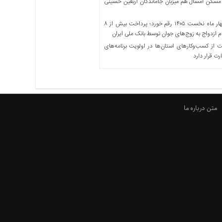
مسکن امسال هم میزبان جاماندگان اربعین حسینی
در چهار ماه نخست ۱۴۰۵ رقم خورد؛ پرداخت بیش از ۸
ازدواج به زوج‌های جوان توسط بانک ملی ایران
از کسب‌وکارهای استان‌ها در اولویت برنامه‌های
رت قرار دارد
متن درباره ما