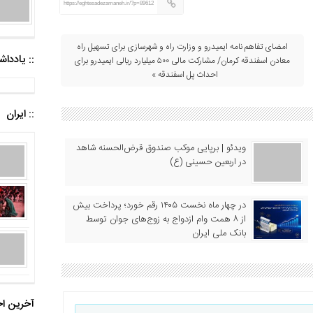
https://eghtesadezamaneh.ir/?p=89612
امضای تفاهم نامه ایمیدرو و وزارت راه و شهرسازی برای تسهیل راه
:: یادد
معادن اسفندقه کرمان/ مشارکت مالی ۵۰۰ میلیارد ریالی ایمیدرو برای
احداث پل اسفندقه »
:: ایران
ویدئو | برپایی موکب صندوق قرض‌الحسنه شاهد
در اربعین حسینی (ع)
در چهار ماه نخست ۱۴۰۵ رقم خورد؛ پرداخت بیش
از ۸ همت وام ازدواج به زوج‌های جوان توسط
بانک ملی ایران
آخرین اخ