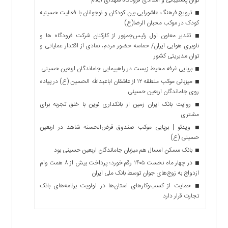
ترویج فرهنگ عاشورایی بین کودکان و نوجوانان با فعالیت حسینیه
کودک در موکب محبان الرضا(ع)
تقدیر معاون اول رئیس‌جمهور از کارکنان شرکت فرودگاه ها و
ناوبری هوایی ایران/ حماسه حضور مردم، نمادی از اقتدار عملیاتی و
توان مدیریتی کشور
برپایی غرفه محیط زیست در راهپیمایی جاماندگان اربعین حسینی
میزبانی موکب منطقه ۱۲ از عاشقان اباعبدالله الحسین (ع) در پیاده
روی جاماندگان اربعین حسینی
روایت بانک ایران زمین از بانکداری نوین با خلق تجربه برای
مشتری
ویدئو | برپایی موکب صندوق قرض‌الحسنه شاهد در اربعین
حسینی (ع)
بانک مسکن امسال هم میزبان جاماندگان اربعین حسینی بود
در چهار ماه نخست ۱۴۰۵ رقم خورد؛ پرداخت بیش از ۸ همت وام
ازدواج به زوج‌های جوان توسط بانک ملی ایران
حمایت از کسب‌وکارهای استان‌ها در اولویت برنامه‌های بانک
تجارت قرار دارد