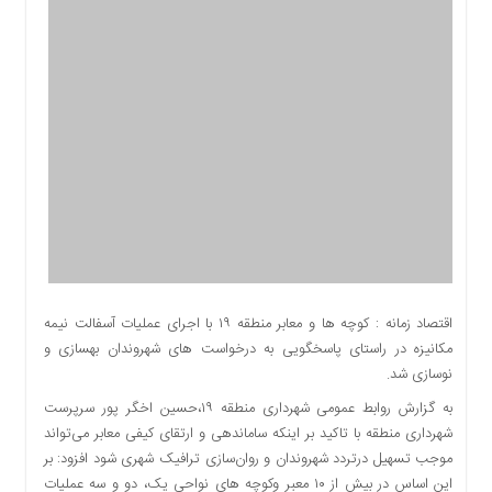
اقتصادی
اجتماعی
فرهنگ
و
هنر
بورس
بانک
و
بیمه
صنعت
و
معدن
اقتصاد زمانه : کوچه ها و معابر منطقه ۱۹ با اجرای عملیات آسفالت نیمه
نفت
مکانیزه در راستای پاسخگویی به درخواست های شهروندان بهسازی و
و
نوسازی شد.
انرژی
به گزارش روابط عمومی شهرداری منطقه ۱۹،حسین اخگر پور سرپرست
فناوری
شهرداری منطقه با تاکید بر اینکه ساماندهی و ارتقای کیفی معابر می‌تواند
منظقه
موجب تسهیل درتردد شهروندان و روان‌سازی ترافیک شهری شود افزود: بر
آزاد
این اساس در بیش از ۱۰ معبر وکوچه های نواحی یک، دو و سه عملیات