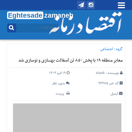
Eghtesade
zamaneh
منوی
بالا
تماس
با
گروه :
اجتماعی
ما
معابر منطقه ۱۹ با پخش ۸۵۰ تن آسفالت بهسازی و نوسازی شد
درباره
ما
نویسنده :
staak
۱۹ فرو ۱۴۰۳
منوی
اصلی
کد خبر 93685
بدون نظر
خانه
ایمیل
پرینت
اقتصادی
اجتماعی
بین
الملل