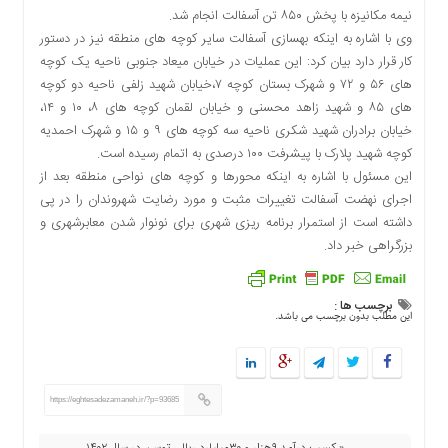
نیمه مکانیزه با پخش ۸۵۰ تن آسفالت انجام شد.
دسترسی
وی با اشاره به اینکه بهسازی آسفالت سایر کوچه های منطقه نیز در دستور
سریع
کار قرار دارد بیان کرد: این عملیات در خیابان میعاد جنوبی ناحیه یک کوچه
تماس
های ۵۶ و ۷۲ و شهرک بستان کوچه ۷،خیابان شهید زلفی ناحیه دو کوچه
با
های ۸۵ و شهید زاهد محسنی و خیابان لقمان کوچه های ۸، ۱۰ و ۱۴،
ما
خیابان برادران شهید شکری ناحیه سه کوچه های ۹ و ۱۵ و شهرک احمدیه
درباره
کوچه شهید پلارک با پیشرفت ۱۰۰ درصدی به اتمام رسیده است.
ما
این مسئول با اشاره به اینکه محورها و کوچه های نواحی منطقه بعد از
کتاب
اجرای نهضت آسفالت تغییرات مثبت و مورد رضایت شهروندان را در پی
پلیس،امنیت
داشته است از استمرار برنامه ریزی شهری برای نونوار شدن معابرشهری و
و
بزرگراهی خبر داد.
جامعه
گرایی
به
برچسب ها :
این مطلب بدون برچسب می باشد.
چاپ
رسید
اخبار
سایت
https://eghtesadezamaneh.ir/?p=93685
اجتماعی
« کسب درآمد ٩هزار و ٣٠میلیارد ریالی توسن در سال ١۴٠٢