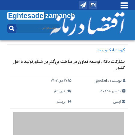
Eghtesade
zamaneh
منوی
بالا
تماس
با
گروه :
بانک و بیمه
ما
مشارکت بانک توسعه تعاون در ساخت بزرگترین شناورتولید داخل
درباره
کشور
ما
منوی
نویسنده :
gookel
۲۱ دی ۱۴۰۲
اصلی
کد خبر 87245
بدون نظر
خانه
ایمیل
پرینت
اقتصادی
اجتماعی
بین
الملل