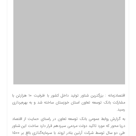
اقتصادی
اجتماعی
فرهنگ
و
هنر
بورس
بانک
و
بیمه
صنعت
و
معدن
نفت
اقتصادزمانه : بزرگترین شناور تولید داخل کشور با ظرفیت ۱۰ هزارتن با
و
مشارکت بانک توسعه تعاون استان خوزستان ساخته شد و به بهره‌برداری
انرژی
رسید.
فناوری
به گزارش روابط عمومی بانک توسعه تعاون در راستای حمایت از اقتصاد
منظقه
دریا محور که مورد تاکید دولت مردمی سیزدهم قرار دارد ساخت این شناور
آزاد
طی دو سال توسط شرکت آرتین بنادر اروند با سرمایه‌گذاری بالغ بر ۱۵۰۰