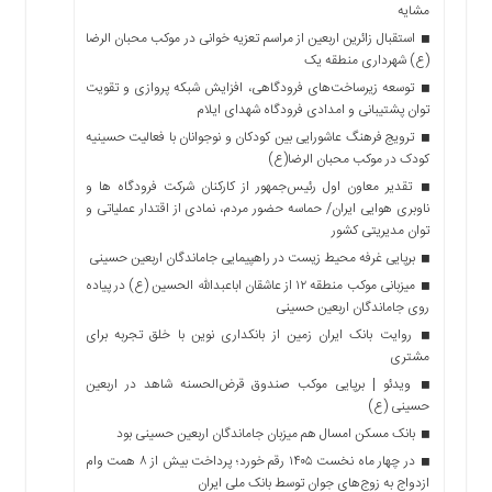
مشایه
استقبال زائرین اربعین از مراسم تعزیه خوانی در موکب محبان الرضا
(ع) شهرداری منطقه یک
توسعه زیرساخت‌های فرودگاهی، افزایش شبکه پروازی و تقویت
توان پشتیبانی و امدادی فرودگاه شهدای ایلام
ترویج فرهنگ عاشورایی بین کودکان و نوجوانان با فعالیت حسینیه
کودک در موکب محبان الرضا(ع)
تقدیر معاون اول رئیس‌جمهور از کارکنان شرکت فرودگاه ها و
ناوبری هوایی ایران/ حماسه حضور مردم، نمادی از اقتدار عملیاتی و
توان مدیریتی کشور
برپایی غرفه محیط زیست در راهپیمایی جاماندگان اربعین حسینی
میزبانی موکب منطقه ۱۲ از عاشقان اباعبدالله الحسین (ع) در پیاده
روی جاماندگان اربعین حسینی
روایت بانک ایران زمین از بانکداری نوین با خلق تجربه برای
مشتری
ویدئو | برپایی موکب صندوق قرض‌الحسنه شاهد در اربعین
حسینی (ع)
بانک مسکن امسال هم میزبان جاماندگان اربعین حسینی بود
در چهار ماه نخست ۱۴۰۵ رقم خورد؛ پرداخت بیش از ۸ همت وام
ازدواج به زوج‌های جوان توسط بانک ملی ایران