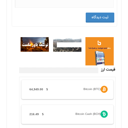
قیمت ارز
Bitcoin (BTC)
64,949.00
$
Bitcoin Cash (BCH)
216.49
$