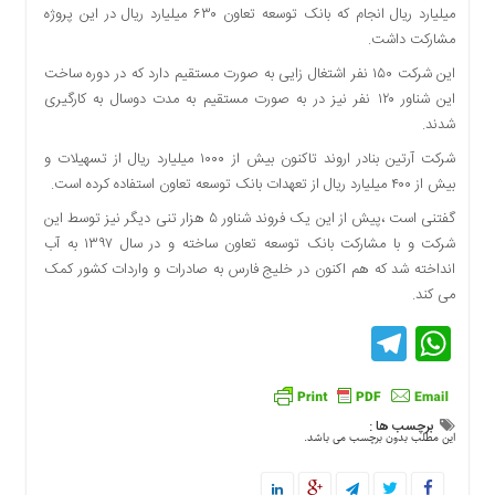
میلیارد ریال انجام که بانک توسعه تعاون ۶۳۰ میلیارد ریال در این پروژه
دسترسی
مشارکت داشت.
سریع
تماس
این شرکت ۱۵۰ نفر اشتغال زایی به صورت مستقیم دارد که در دوره ساخت
با
این شناور ۱۲۰ نفر نیز در به صورت مستقیم به مدت دوسال به کارگیری
ما
شدند.
درباره
شرکت آرتین بنادر اروند تاکنون بیش از ۱۰۰۰ میلیارد ریال از تسهیلات و
ما
بیش از ۴۰۰ میلیارد ریال از تعهدات بانک توسعه تعاون استفاده کرده است.
کتاب
گفتنی است ،پیش از این یک فروند شناور ۵ هزار تنی دیگر نیز توسط این
پلیس،امنیت
شرکت و با مشارکت بانک توسعه تعاون ساخته و در سال ۱۳۹۷ به آب
و
انداخته شد که هم اکنون در خلیج فارس به صادرات و واردات کشور کمک
جامعه
می کند.
گرایی
Telegram
WhatsApp
به
چاپ
رسید
اخبار
برچسب ها :
سایت
این مطلب بدون برچسب می باشد.
اجتماعی