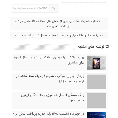
اقتصادی
https://eghtesadezamaneh.ir/?p=87245
فرهنگ
و
« تداوم حمایت بانک ملی ایران از بخش های مختلف اقتصادی در قالب
هنر
پرداخت تسهیلات
بین
الملل
مدل تنظیم گری بانک مرکزی در مسیر تحول دیجیتال تعیین کننده است »
یادداشت
نوشته های مشابه
چند
روایت بانک ایران زمین از بانکداری نوین با خلق تجربه
رسانه
برای مشتری
یادداشت
ویدئو | برپایی موکب صندوق قرض‌الحسنه شاهد در
اربعین حسینی (ع)
بانک مسکن امسال هم میزبان جاماندگان اربعین
حسینی بود
در چهار ماه نخست ۱۴۰۵ رقم خورد؛ پرداخت بیش از ۸