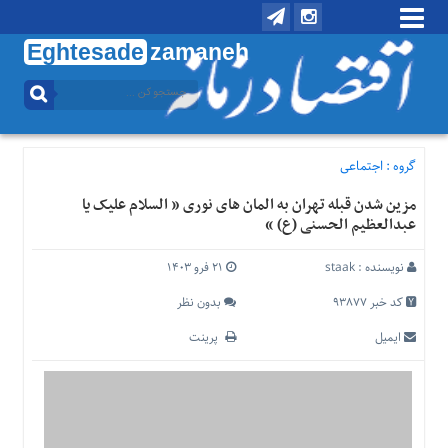
Eghtesade
zamaneh
منوی
بالا
تماس
با
گروه :
اجتماعی
ما
مزین شدن قبله تهران به المان های نوری ” السلام علیک یا
درباره
عبدالعظیم الحسنی (ع) “
ما
منوی
نویسنده :
staak
۲۱ فرو ۱۴۰۳
اصلی
کد خبر 93877
بدون نظر
خانه
ایمیل
پرینت
اقتصادی
اجتماعی
بین
الملل