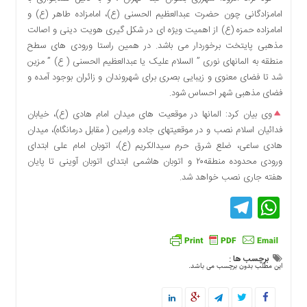
دسترسی
امامزادگانی چون حضرت عبدالعظیم الحسنی (ع)، امامزاده طاهر (ع) و
سریع
امامزاده حمزه (ع) از اهمیت ویژه ای در شکل گیری هویت دینی و اصالت
تماس
مذهبی پایتخت برخوردار می باشد. در همین راستا ورودی های سطح
با
منطقه به المانهای نوری ” السلام علیک یا عبدالعظیم الحسنی ( ع) ” مزین
ما
شد تا فضای معنوی و زیبایی بصری برای شهروندان و زائران بوجود آمده و
فضای مذهبی شهر احساس شود.
درباره
ما
وی بیان کرد: المانها در موقعیت های میدان امام هادی (ع)، خیابان
کتاب
فدائیان اسلام نصب و در موقعیتهای جاده ورامین ( مقابل درمانگاه)، میدان
پلیس،امنیت
هادی ساعی، ضلع شرق حرم سیدالکریم (ع)، اتوبان امام علی ابتدای
و
ورودی محدوده منطقه۲۰ و اتوبان هاشمی ابتدای اتوبان آوینی تا پایان
جامعه
هفته جاری نصب خواهد شد.
گرایی
Telegram
WhatsApp
به
چاپ
رسید
اخبار
برچسب ها :
این مطلب بدون برچسب می باشد.
سایت
اجتماعی