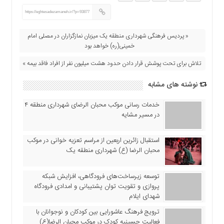
اقتصادی
https://eghtesadezamaneh.ir/?p=93877
فرهنگ
و
« پردیس فرهنگی شهرداری منطقه یک میزبان نمازگزاران در مصلی امام
هنر
خمینی(ره) خواهد بود
بین
تلاش برای تحت پوشش قرار دادن حدود هشت میلیون نفر از افراد فاقد بیمه »
الملل
یادداشت
نوشته های مشابه
چند
خدمات رسانی موکب محبان الرضای شهرداری منطقه ۴
رسانه
در مسیر مشایه
یادداشت
استقبال زائرین اربعین از مراسم تعزیه خوانی در موکب
محبان الرضا (ع) شهرداری منطقه یک
توسعه زیرساخت‌های فرودگاهی، افزایش شبکه
پروازی و تقویت توان پشتیبانی و امدادی فرودگاه
شهدای ایلام
ترویج فرهنگ عاشورایی بین کودکان و نوجوانان با
فعالیت حسینیه کودک در موکب محبان الرضا(ع)