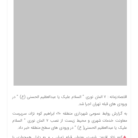
اقتصادی
اجتماعی
فرهنگ
و
هنر
بورس
بانک
و
بیمه
صنعت
و
معدن
نفت
اقتصادزمانه : ۷ المان نوری ” السلام علیک یا عبدالعظیم الحسنی (ع) ” در
و
ورودی های قبله تهران اجرا شد.
انرژی
به گزارش روابط عمومی شهرداری منطقه ۲۰؛ ابراهیم کوه نژاد، سرپرست
فناوری
معاونت خدمات شهری و محیط زیست از نصب ۷ المان نوری ” السلام
منظقه
علیک یا عبدالعظیم الحسنی( ع) ” در ورودی های سطح منطقه خبر داد.
آزاد
کوه نژاد افزود: شهرری بعنوان قبله تهران ، و به دلیل همجواری با