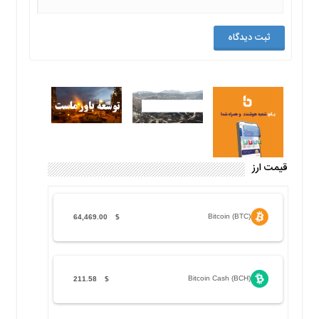
قیمت ارز
Bitcoin (BTC)
64,469.00
$
Bitcoin Cash (BCH)
211.58
$