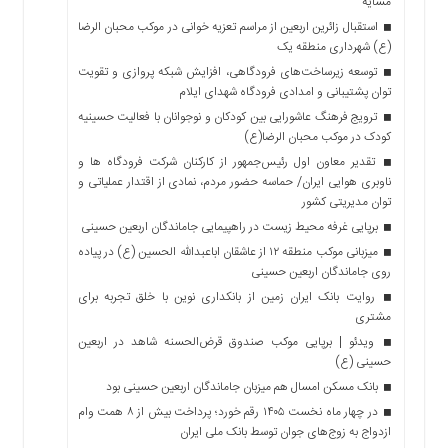
مشایه
استقبال زائرین اربعین از مراسم تعزیه خوانی در موکب محبان الرضا
(ع) شهرداری منطقه یک
توسعه زیرساخت‌های فرودگاهی، افزایش شبکه پروازی و تقویت
توان پشتیبانی و امدادی فرودگاه شهدای ایلام
ترویج فرهنگ عاشورایی بین کودکان و نوجوانان با فعالیت حسینیه
کودک در موکب محبان الرضا(ع)
تقدیر معاون اول رئیس‌جمهور از کارکنان شرکت فرودگاه ها و
ناوبری هوایی ایران/ حماسه حضور مردم، نمادی از اقتدار عملیاتی و
توان مدیریتی کشور
برپایی غرفه محیط زیست در راهپیمایی جاماندگان اربعین حسینی
میزبانی موکب منطقه ۱۲ از عاشقان اباعبدالله الحسین (ع) در پیاده
روی جاماندگان اربعین حسینی
روایت بانک ایران زمین از بانکداری نوین با خلق تجربه برای
مشتری
ویدئو | برپایی موکب صندوق قرض‌الحسنه شاهد در اربعین
حسینی (ع)
بانک مسکن امسال هم میزبان جاماندگان اربعین حسینی بود
در چهار ماه نخست ۱۴۰۵ رقم خورد؛ پرداخت بیش از ۸ همت وام
ازدواج به زوج‌های جوان توسط بانک ملی ایران