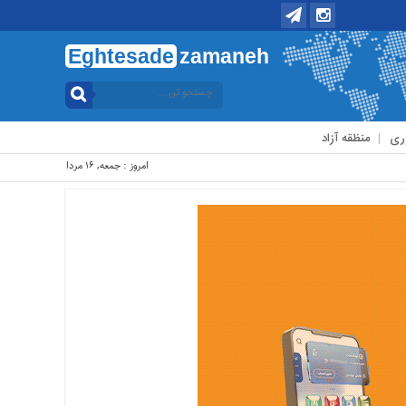
Eghtesade
zamaneh
ری
منظقه آزاد
امروز : جمعه, ۱۶ مرداد , ۱۴۰۵ .::. برابر با : Friday, 7 August , 2026