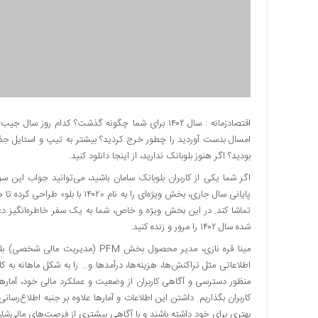
دسترسی
سریع
تماس
با
ما
درباره
ما
اقتصادزمانه : سال ۱۴۰۲ برای شما چگونه گذشت؟ کدام ر
امسال بدست آوردید را چطور خرج کردید؟ بیشتر به تیپ و استایل جذاب
کتاب
پلیس،امنیت
بودید؟ اگر هنوز بلوبانک ندارید، از اینجا دانلود کنید.
و
اگر شما یکی از کاربران بلوبانک سامان باشید، می‌توانید جواب این سوا
جامعه
پایانی سال جاری، بخش ویژه‌ای را ب
گرایی
تماشا کند. در این بخش ویژه و خاص، شما به یک سفر خاطره‌انگیز د
به
شده سال ۱۴۰۲ را مرور و زنده کنید.
چاپ
مینا قره‌ نازی، مدیر محصول بخش PFM 
رسید
اطلاعاتی مثل تراکنش‌ها، هزینه‌ها، درآمدها و… را به شکل ماهانه به کا
اخبار
سایت
کاربران بگذاریم. داشتن این اطلاعات و آمارها علاوه بر جنبه‌ اطلاع‌رسا
اجتماعی
بهتری برای خود داشته باشند و با آگاهی بیشتری از فرصت‌های مالی‌شان 