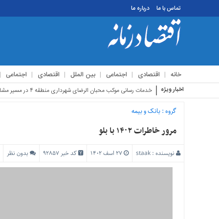
تماس با ما
درباره ما
منوی
بالا
تماس
خانه
اقتصادی
اجتماعی
بین الملل
اقتصادی
اجتماعی
با
ما
اخبار ویژه
استقبال زائرین اربع
درباره
ما
گروه :
بانک و بیمه
منوی
مرور خاطرات ۱۴۰۲ با بلو
اصلی
خانه
نویسنده :
staak
۲۷ اسف ۱۴۰۲
کد خبر 92857
بدون نظر
اقتصادی
اجتماعی
بین
الملل