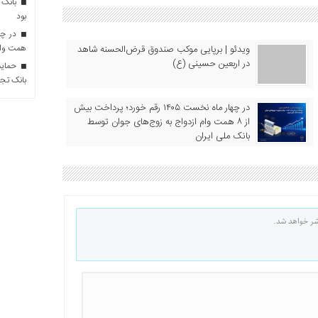
بانک 
بود
همت وام 
ویدئو | برپایی موکب صندوق قرض‌الحسنه شاهد
در اربعین حسینی (ع)
حمایت 
بانک تجا
در چهار ماه نخست ۱۴۰۵ رقم خورد؛ پرداخت بیش
از ۸ همت وام ازدواج به زوج‌های جوان توسط
بانک ملی ایران
شر خواهد شد.