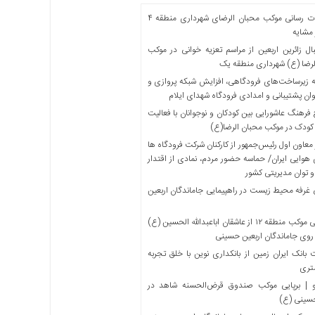
خدمات رسانی موکب محبان الرضای شهرداری منطقه ۴
مشایه
ل زائرین اربعین از مراسم تعزیه خوانی در موکب
لرضا (ع) شهرداری منطقه یک
 زیرساخت‌های فرودگاهی، افزایش شبکه پروازی و
ان پشتیبانی و امدادی فرودگاه شهدای ایلام
فرهنگ عاشورایی بین کودکان و نوجوانان با فعالیت
کودک در موکب محبان الرضا(ع)
معاون اول رئیس‌جمهور از کارکنان شرکت فرودگاه ها
 هوایی ایران/ حماسه حضور مردم، نمادی از اقتدار
و توان مدیریتی کشور
 غرفه محیط زیست در راهپیمایی جاماندگان اربعین
میزبانی موکب منطقه ۱۲ از عاشقان اباعبدالله الحسین (ع)
 روی جاماندگان اربعین حسینی
بانک ایران زمین از بانکداری نوین با خلق تجربه
تری
 | برپایی موکب صندوق قرض‌الحسنه شاهد در
حسینی (ع)