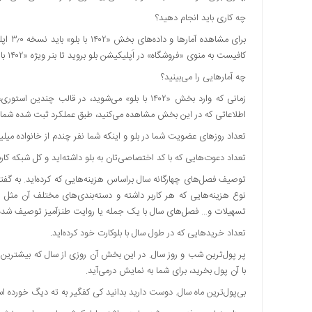
اقتصادی
چه کاری باید انجام دهید؟
فرهنگ
برای م
و
کافیست به منوی «فروشگاه» در اَپلیکیشن بلو بروید تا بنر ویژه «۱۴۰۲ با بلو» را مشاهده کنید.
هنر
چه آمارهایی را می‌بینید؟
بین
زمانی که وارد بخش «۱۴۰۲ با بلو» می‌شوید، در قالب
الملل
اطلاعاتی که در این بخش مشاهده می‌کنید، طبق عملکرد ثبت شده شما از روز اول فروردین ۱۴۰۲ تجزیه و تحلیل ش
یادداشت
تعداد روزهای عضویت شما در بلو و اینکه شما نفر چندم از خانواده میل
چند
تعداد دعوت‌هایی که با کد اختصاصی‌تان به بلو داشته‌اید و کل شبکه‌ کار
رسانه
توصیف فصل‌های چهارگانه سال براساس هزینه‌هایی که کرده‌اید. به 
یادداشت
نوع هزینه‌هایی که هر کاربر داشته و دسته‌بندی‌های مختلف آن مثل پ
تسهیلات و… فصل‌های سال با یک جمله یا روایت طنزآمیز توصیف شده
تعداد خریدهایی که در طول سال با بلوکارت خود کرده‌اید.
پر پول‌ترین شب و روز سال. در این بخش آن روزی از سال که بیشترین م
با آن پول بخرید، برای شما به نمایش درمی‌آید.
بی‌پول‌ترین ماه سال. دوست دارید بدانید کی کفگیر به ته دیگ خورده 