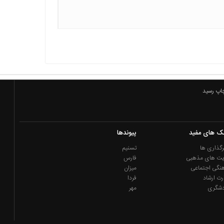
چاپ رسید
نک های مفید
پیوندها
گذاری ها
تسنیم
یت های مذهبی
فارس
نگی اجتماعی
میزان
رت ارشاد
فردا
دشگری
مهر