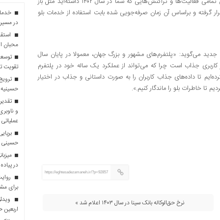
میزان زمان صرفه‌جویی شده بابت داشتن اپلیکیشن بلو. در این بخش تمامی فعالیت‌ها و تراکنش‌هایی که شما در سال ۱۴۰۲ داشته‌اید مثل باز
ار گرفته و براساس آن زمان صرفه‌جویی شده بابت استفاده از خدمات بلو
در مسیر 
استقبا
محبان ا
و در مورد ارائه این ویژگی جدید می‌گوید: «پلتفرم‌های مشهور و بزرگ جهان، معمولا در پایان سال
توسعه
 هر کاربری جذاب است چرا که می‌تواند از عملکرد یک ساله خود در پلتفرم‌
تقویت تو
ده‌ایم تا داده‌های جذاب کاربران را به‌ صورت داستانی و جذاب در اختیار
ترویج 
م تا خاطرات بلو را ماندگار کنیم.».
حسینیه 
تقدیر 
و ناوبری
عملیاتی 
برپایی
حسینی
در پیاده
https://eghtesadezamaneh.ir/?p=92857
روایت 
برای مش
ویدئو
نرخ حق‌الوکاله بانک سینا در سال ۱۴۰۳ اعلام شد »
اربعین 