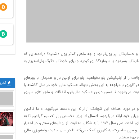
وز سال جیب‌ و حساب‌تان پر پول‌تر بود و چه ماهی کم‌‌تر پول داشتید؟ درآمدهایی که
‌تان رسیدید یا سرمایه‌گذاری کردید و برای خودتان «گرگ وال‌استریتی»
لات را از اپلیکیشن بلو بخواهید. بلو برای اولین بار و همزمان با روزهای
آخرین
ه نام «۱۴۰۲ با بلو» طراحی کرده تا هر کاربری با مراجعه به این بخش بتواند عملکرد مالی خود در سال گذشته را
عوت می‌شوید تا ضمن دیدن عملکرد مالی‌تان، اتفاقات و ماجراهای سپری
(مدیریت مالی شخصی) بلو در مورد اهداف این نئوبانک از ارائه این داده‌ها می‌گوید: « ما تاکنون
ربران خود ارائه می‌کردیم، امسال اما برای نخستین بار تصمیم گرفتیم تا به
منظور دسترسی و آگاهی کاربران از وضعیت و عملکرد مالی خود، آمارهای اختصاصی سال ۱۴۰۲ را به شکلی متفاوت از روش‌های سنتی، در اختیار
نی و مرور خاطرات، به کاربران کمک می‌کند تا در سال جدید برنامه‌ریزی مالی
بهره ببرند».