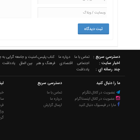
دسترسي سريع :
تماس با ما
درباره ما
کتاب پلیس،امنیت و جامعه گرایی به 
اخبار سایت :
اجتماعی
اقتصادی
فرهنگ و هنر
بین الملل
یادداشت
چند رسانه اي :
یادداشت
ما را دنبال کنید
دسترسی سریع
لی
عضویت در کانال تلگرام
تماس با ما
خبر
عضویت در کانال اینستاگرام
درباره ما
سا
مارا در فیسبوک دنبال کنید
ارسال گزارش
فره
وزا
گر