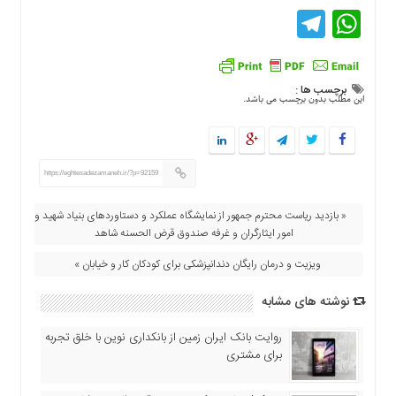
اقتصادی
Telegram
WhatsApp
فرهنگ
و
هنر
برچسب ها :
بین
این مطلب بدون برچسب می باشد.
الملل
یادداشت
چند
https://eghtesadezamaneh.ir/?p=92159
رسانه
« بازدید ریاست محترم جمهور از نمایشگاه عملکرد و دستاوردهای بنیاد شهید و
یادداشت
امور ایثارگران و غرفه صندوق قرض الحسنه شاهد
ویزیت و درمان رایگان دندانپزشکی برای کودکان کار و خیابان »
نوشته های مشابه
روایت بانک ایران زمین از بانکداری نوین با خلق تجربه
برای مشتری