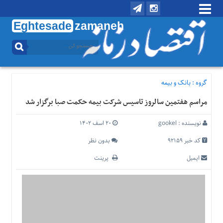
Eghtesade
zamaneh
منوی
بالا
تماس
با
گروه :
بانک و بیمه
ما
مراسم هفتمین سالروز تاسیس شرکت بیمه حکمت صبا برگزار شد
درباره
ما
نویسنده :
gookel
۲۰ اسف ۱۴۰۲
منوی
اصلی
کد خبر 92159
بدون نظر
خانه
ایمیل
پرینت
اقتصادی
اجتماعی
بین
الملل