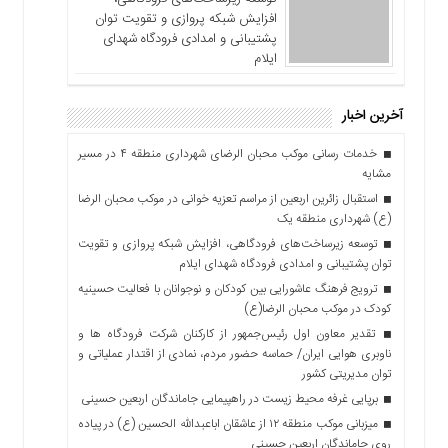
افزایش شبکه پروازی و تقویت توان
پشتیبانی و امدادی فرودگاه شهدای
ایلام
آخرین اخبار
خدمات رسانی موکب محبان الرضای شهرداری منطقه ۴ در مسیر
مشایه
استقبال زائرین اربعین از مراسم تعزیه خوانی در موکب محبان الرضا
(ع) شهرداری منطقه یک
توسعه زیرساخت‌های فرودگاهی، افزایش شبکه پروازی و تقویت
توان پشتیبانی و امدادی فرودگاه شهدای ایلام
ترویج فرهنگ عاشورایی بین کودکان و نوجوانان با فعالیت حسینیه
کودک در موکب محبان الرضا(ع)
تقدیر معاون اول رئیس‌جمهور از کارکنان شرکت فرودگاه ها و
ناوبری هوایی ایران/ حماسه حضور مردم، نمادی از اقتدار عملیاتی و
توان مدیریتی کشور
برپایی غرفه محیط زیست در راهپیمایی جاماندگان اربعین حسینی
میزبانی موکب منطقه ۱۲ از عاشقان اباعبدالله الحسین (ع) در پیاده
روی جاماندگان اربعین حسینی