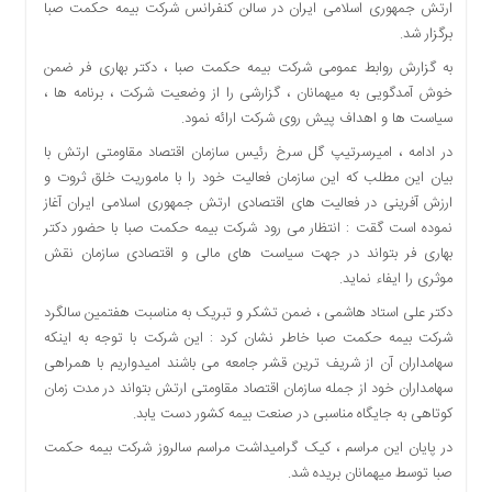
ارتش جمهوری اسلامی ایران در سالن کنفرانس شرکت بیمه حکمت صبا
دسترسی
برگزار شد.
سریع
به گزارش روابط عمومی شرکت بیمه حکمت صبا ، دکتر بهاری فر ضمن
تماس
خوش آمدگویی به میهمانان ، گزارشی را از وضعیت شرکت ، برنامه ها ،
با
سیاست ها و اهداف پیش روی شرکت ارائه نمود.
ما
درباره
در ادامه ، امیرسرتیپ گل سرخ رئیس سازمان اقتصاد مقاومتی ارتش با
ما
بیان این مطلب که این سازمان فعالیت خود را با ماموریت خلق ثروت و
ارزش آفرینی در فعالیت های اقتصادی ارتش جمهوری اسلامی ایران آغاز
کتاب
نموده است گقت : انتظار می رود شرکت بیمه حکمت صبا با حضور دکتر
پلیس،امنیت
بهاری فر بتواند در جهت سیاست های مالی و اقتصادی سازمان نقش
و
موثری را ایفاء نماید.
جامعه
گرایی
دکتر علی استاد هاشمی ، ضمن تشکر و تبریک به مناسبت هفتمین سالگرد
به
شرکت بیمه حکمت صبا خاطر نشان کرد : این شرکت با توجه به اینکه
چاپ
سهامداران آن از شریف ترین قشر جامعه می باشند امیدواریم با همراهی
رسید
سهامداران خود از جمله سازمان اقتصاد مقاومتی ارتش بتواند در مدت زمان
اخبار
کوتاهی به جایگاه مناسبی در صنعت بیمه کشور دست یابد.
سایت
در پایان این مراسم ، کیک گرامیداشت مراسم سالروز شرکت بیمه حکمت
اجتماعی
صبا توسط میهمانان بریده شد.