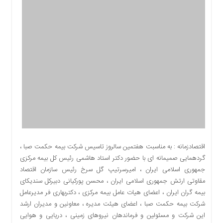
اقتصادی
اجتماعی
فرهنگ
و
هنر
بورس
بانک
و
بیمه
صنعت
و
معدن
اقتصادزمانه : به مناسبت هفتمین سالروز تاسیس شرکت بیمه حکمت صبا ،
نفت
گردهمایی صمیمانه ای با حضور دکتر استاد هاشمی رئیس کل بیمه مرکزی
و
جمهوری اسلامی ایران ، امیرسرتیپ گل سرخ رئیس سازمان اقتصاد
انرژی
مقاوتی ارتش جمهوری اسلامی ایران ، محسن پورکیانی دبیرکل سندیکای
فناوری
بیمه گران ایران ، اعضای هیات عامل بیمه مرکزی ، دکتربهاری فر مدیرعامل
شرکت بیمه حکمت صبا ، اعضای هیئت مدیره ، معاونین و مدیران ارشد
منظقه
این شرکت و مسئولین و فرماندهان نیروهای زمینی ، دریایی و هوایی
آزاد