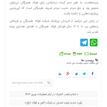
اقتصادی
زمینه‌هاست. به طور حتم آینده درخشانی برای فولاد هرمزگان می‌توان
متصور بود و حق مردم نجیب مردم شریف هرمزگان است که این‌چنین
فرهنگ
پیشرفت‌هایی را داشته باشند.
و
هنر
در پایان این مراسم از فرزندان ورزشکار شرکت فولاد هرمزگان و بازیکنان
رده‌های زیر ۱۰ تا ۱۴ سال فوتبال فولاد هرمزگان با اهدای هدایای ویژه
بین
تقدیر شد.
الملل
Telegram
WhatsApp
یادداشت
چند
رسانه
یادداشت
برچسب ها :
این مطلب بدون برچسب می باشد.
https://eghtesadezamaneh.ir/?p=93038
« اعلام شعب کشیک در ایام تعطیلات نوروز ۱۴۰۳
رکورد جدید تولید شمش در شرکت آهن و فولاد ارفع »