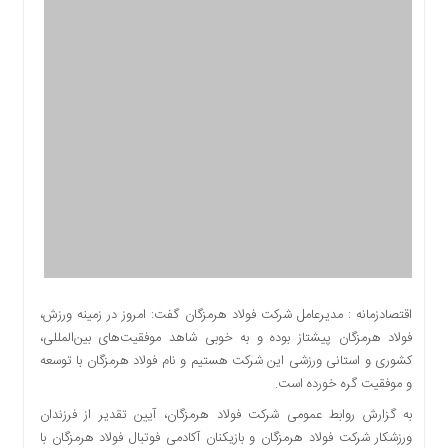
اقتصادی
اجتماعی
فرهنگ
و
هنر
بورس
بانک
و
بیمه
صنعت
و
معدن
نفت
اقتصادزمانه : مدیرعامل شرکت فولاد هرمزگان گفت: امروز در زمینه ورزش،
و
فولاد هرمزگان پیشتاز بوده و به خوبی شاهد موفقیت‌های بین‌المللی،
انرژی
کشوری و استانی ورزشی این شرکت هستیم و نام فولاد هرمزگان با توسعه
فناوری
و موفقیت گره خورده است.
منظقه
به گزارش روابط عمومی شرکت فولاد هرمزگان، آیین تقدیر از فرزندان
آزاد
ورزشکار شرکت فولاد هرمزگان و بازیکنان آکادمی فوتبال فولاد هرمزگان با