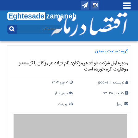
Eghtesade
zamaneh
منوی
بالا
تماس
با
گروه :
صنعت و معدن
ما
مدیرعامل شرکت فولاد هرمزگان: نام فولاد هرمزگان با توسعه و
درباره
موفقیت گره خورده است
ما
منوی
نویسنده :
gookel
۰۱ فرو ۱۴۰۳
اصلی
کد خبر 93038
بدون نظر
خانه
ایمیل
پرینت
اقتصادی
اجتماعی
بین
الملل