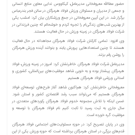
حضور عطاالله معروفخانی مدیرعامل، کیکاووس ندایی معاون منابع انسانی
دسترسی
و جمعی از مدیران و مسئولان ورزش فولاد هرمزگان در سالن فجر بندرعباس
سریع
برگزار شد. در این آیین معروفخانی در جمع ورزشکاران بیان کرد: امشب یکی
تماس
از بهترین شب‌های زندگی‌ام را تجربه کردم و خوشحالم که چنین فرزندانی در
با
شرکت فولاد هرمزگان در زمینه ورزش در حال فعالیت هستند.
ما
وی افزود: تمامی کارکنان شرکت فولاد هرمزگان مجاهدانه در حال فعالیت
درباره
هستند تا چنین استعدادهایی پرورش یابند و بتوانند آینده ورزش هرمزگان
ما
را روشن رقم بزنند.
کتاب
پلیس،امنیت
مدیرعامل شرکت فولاد هرمزگان خاطرنشان کرد: امروز در زمینه ورزش، فولاد
و
هرمزگان پیشتاز بوده و به خوبی شاهد موفقیت‌های بین‌المللی، کشوری و
جامعه
استانی ورزشی فولاد هرمزگان هستیم.
گرایی
معروفخانی خاطرنشان کرد: هم‌اکنون شاهد آغاز طرح‌های توسعه‌ای فولاد
به
هرمزگان هستیم که می‌تواند سبب رشد اقتصادی کشور و استان شود.
چاپ
ضمن اینکه با تلاش مجموعه خدوم فولاد هرمزگان رکوردهای متعددی در
رسید
سال جاری به ثبت رسید تا ثابت کنیم نام فولاد هرمزگان با توسعه و
اخبار
موفقیت گره خورده است.
سایت
وی در پایان تصریح کرد: در حوزه مسئولیت‌های اجتماعی فولاد هرمزگان
اجتماعی
قدم‌های بزرگی در استان هرمزگان برداشته است که حوزه ورزش یکی از این