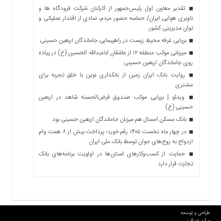
تقدیر معاون اول رئیس‌جمهور از کارکنان شرکت فرودگاه ها و
ناوبری هوایی ایران/ حماسه حضور مردم، نمادی از اقتدار عملیاتی و
توان مدیریتی کشور
برپایی غرفه محیط زیست در راهپیمایی جاماندگان اربعین حسینی
میزبانی موکب منطقه ۱۲ از عاشقان اباعبدالله الحسین (ع) در پیاده
روی جاماندگان اربعین حسینی
روایت بانک ایران زمین از بانکداری نوین با خلق تجربه برای
مشتری
ویدئو | برپایی موکب صندوق قرض‌الحسنه شاهد در اربعین
حسینی (ع)
بانک مسکن امسال هم میزبان جاماندگان اربعین حسینی بود
در چهار ماه نخست ۱۴۰۵ رقم خورد؛ پرداخت بیش از ۸ همت وام
ازدواج به زوج‌های جوان توسط بانک ملی ایران
حمایت از کسب‌وکارهای استان‌ها در اولویت برنامه‌های بانک
تجارت قرار دارد
طراحی و توسعه
سان دیزاین