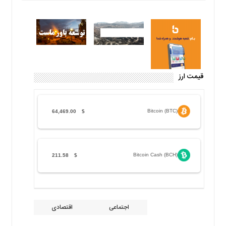
قیمت ارز
Bitcoin (BTC)
64,469.00
$
Bitcoin Cash (BCH)
211.58
$
اجتماعی
اقتصادی