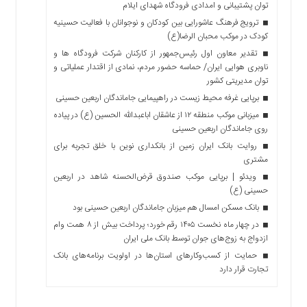
توان پشتیبانی و امدادی فرودگاه شهدای ایلام
ترویج فرهنگ عاشورایی بین کودکان و نوجوانان با فعالیت حسینیه
کودک در موکب محبان الرضا(ع)
تقدیر معاون اول رئیس‌جمهور از کارکنان شرکت فرودگاه ها و
ناوبری هوایی ایران/ حماسه حضور مردم، نمادی از اقتدار عملیاتی و
توان مدیریتی کشور
برپایی غرفه محیط زیست در راهپیمایی جاماندگان اربعین حسینی
میزبانی موکب منطقه ۱۲ از عاشقان اباعبدالله الحسین (ع) در پیاده
روی جاماندگان اربعین حسینی
روایت بانک ایران زمین از بانکداری نوین با خلق تجربه برای
مشتری
ویدئو | برپایی موکب صندوق قرض‌الحسنه شاهد در اربعین
حسینی (ع)
بانک مسکن امسال هم میزبان جاماندگان اربعین حسینی بود
در چهار ماه نخست ۱۴۰۵ رقم خورد؛ پرداخت بیش از ۸ همت وام
ازدواج به زوج‌های جوان توسط بانک ملی ایران
حمایت از کسب‌وکارهای استان‌ها در اولویت برنامه‌های بانک
تجارت قرار دارد