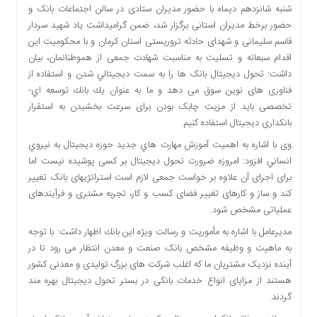
شنبه شانزدهم دیماه با حضور مدیران ستادی در سالن اجتماعات بانک و
دسترسی
حضور برخط مدیران استانی برگزار شد، ضمن گرامیداشت یاد شهید سردار
سریع
قاسم سلیمانی و شهدای حادثه تروریستی استان کرمان و با محکومیت این
تماس
اقدام سبعانه و تسلیت به مناسبت شهادت جمعی از هموطنانمان، بیان
با
داشت: تحول دیجیتال بانک ها را به سمت ديجيتالي شدن و استفاده از
ما
فناوری های نوین سوق می دهد و ما به عنوان يك بانك توسعه اي-
درباره
تخصصی بايد از مزیت چابک بودن برای سرعت بخشیدن به استقرار
ما
بانکداری دیجیتال استفاده کنیم.
کتاب
وی با اشاره به اهميت آموزش مهارت هاي جديد حوزه دیجیتال به نيروي
پلیس،امنیت
انساني افزود: امروزه ضرورت تحول دیجیتال بر کسی پوشیده نیست اما
و
برای اجرای آن علاوه بر خواست جمعی لازم است استراتژیهای بانک تغییر
جامعه
کند و ساز و کارهای تغییر فضای کسب و کار، تجربه مشتری و فرآیندهای
گرایی
عملیاتی مشخص شود.
به
چاپ
مديرعامل با اشاره به مأموريت و رسالت ویژه اين بانك اظهار داشت: با توجه
رسید
به ماهیت و وظیفه مشخص بانک صنعت و معدن انتظار می رود تا در
آینده نزدیک مشتریان ما که اغلب شرکت های بزرگ تولیدی و معدنی کشور
اخبار
هستند از مزایای انواع خدمات بانکی در بستر تحول دیجیتال بهره مند
سایت
گردند.
اجتماعی