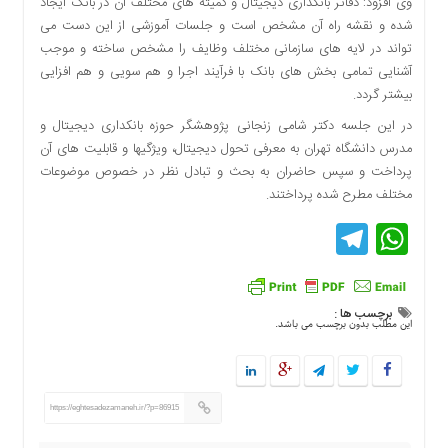
وی افزود: دفاتر بانکداری دیجیتال و کمیته های مختلف آن در بانک ایجاد
اقتصادی
شده و نقشه راه آن مشخص است و جلسات آموزشی از این دست می
فرهنگ
تواند در لایه های سازمانی مختلف وظایف را مشخص ساخته و موجب
و
آشنایی تمامی بخش های بانک با فرآیند اجرا و هم سویی و هم افزایی
هنر
بیشتر گردد.
بین
در این جلسه دکتر شامی زنجانی پژوهشگر حوزه بانکداری دیجیتال و
الملل
مدرس دانشگاه تهران به معرفی تحول دیجیتال، ویژگیها و قابلیت های آن
یادداشت
پرداخت و سپس حاضران به بحث و تبادل نظر در خصوص موضوعات
مختلف مطرح شده پرداختند.
چند
رسانه
Telegram
WhatsApp
یادداشت
برچسب ها :
این مطلب بدون برچسب می باشد.
https://eghtesadezamaneh.ir/?p=86915