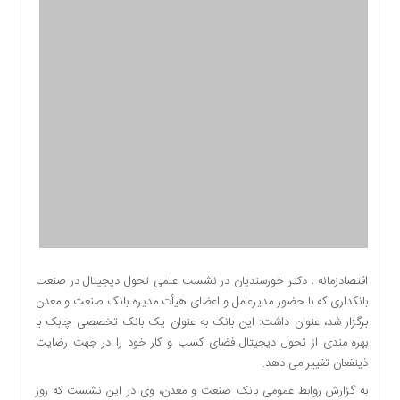
اقتصادی
اجتماعی
فرهنگ
و
هنر
بورس
بانک
و
بیمه
صنعت
و
معدن
نفت
اقتصادزمانه : دکتر خورسندیان در نشست علمی تحول دیجیتال در صنعت
و
بانکداری که با حضور مدیرعامل و اعضای هیأت مدیره بانک صنعت و معدن
انرژی
برگزار شد، عنوان داشت: این بانک به عنوان یک بانک تخصصی چابک با
فناوری
بهره مندی از تحول دیجیتال فضای کسب و کار خود را در جهت رضایت
ذینفعان تغییر می دهد.
منظقه
آزاد
به گزارش روابط عمومی بانک صنعت و معدن، وی در این نشست که روز