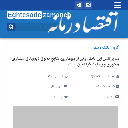
Eghtesade
zamaneh
منوی
بالا
تماس
با
گروه :
بانک و بیمه
ما
مدیرعامل این بانك: یكی از مهمترین نتایج تحول دیجیتال، مشتری
درباره
محوری و رضایت ذینفعان است
ما
منوی
نویسنده :
gookel
۱۸ دی ۱۴۰۲
اصلی
کد خبر 86915
بدون نظر
خانه
ایمیل
پرینت
اقتصادی
اجتماعی
بین
الملل