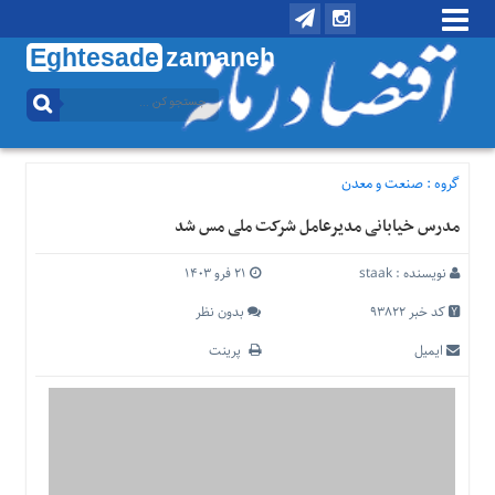
Eghtesade
zamaneh
منوی
بالا
تماس
با
گروه :
صنعت و معدن
ما
مدرس خیابانی مدیرعامل شرکت ملی مس شد
درباره
ما
نویسنده :
staak
۲۱ فرو ۱۴۰۳
منوی
اصلی
کد خبر 93822
بدون نظر
خانه
ایمیل
پرینت
اقتصادی
اجتماعی
بین
الملل