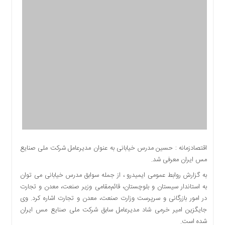
اقتصادی
اجتماعی
فرهنگ
و
هنر
بورس
بانک
و
بیمه
صنعت
و
معدن
اقتصادزمانه : حسین مدرس خیابانی به عنوان مدیرعامل شرکت ملی صنایع
نفت
مس ایران معرفی شد.
و
به گزارش روابط عمومی ایمیدرو ، از جمله سوابق مدرس خیابانی می توان
انرژی
به استاندار سیستان و بلوچستان، قائم‌مقامی وزیر صنعت، معدن و تجارت
فناوری
در امور بازرگانی و سرپرست وزارت صنعت، معدن و تجارت اشاره کرد. وی
منظقه
جایگزین امیر خرمی شاد مدیرعامل سابق شرکت ملی صنایع مس ایران
آزاد
شده است.