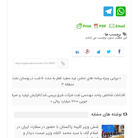
دسترسی
Telegram
WhatsApp
سریع
تماس
با
ما
برچسب ها :
این مطلب بدون برچسب می باشد.
درباره
ما
کتاب
پلیس،امنیت
https://eghtesadezamaneh.ir/?p=93822
و
« برپایی ویژه برنامه های جشن عید سعید فطر به مدت ۵ شب در بوستان ملت
جامعه
منطقه ۳
گرایی
به
اقدامات شاخص واحد مهندسی نفت شرکت شرق بررسی شد/افزایش تولید و صرفه
چاپ
جویی ۷۸۰۰ میلیارد ریالی »
رسید
نوشته های مشابه
اخبار
سایت
شش وزیر کابینه پاکستان با حضور در سفارت ایران در
اجتماعی
اسلام آباد، با سيد محمد اتابك وزير صمت ديدار و