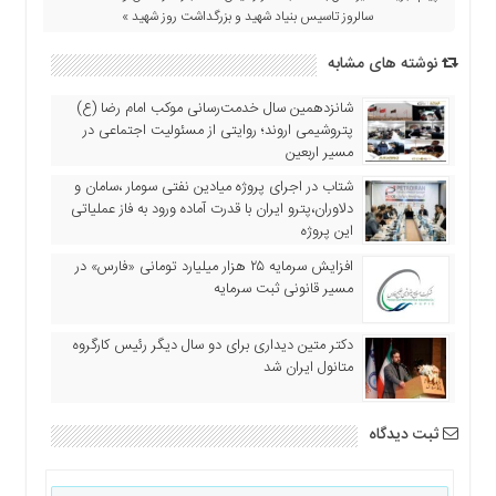
اقتصادی
سالروز تاسیس بنیاد شهید و بزرگداشت روز شهید »
فرهنگ
نوشته های مشابه
و
هنر
شانزدهمین سال خدمت‌رسانی موکب امام رضا (ع)
بین
پتروشیمی اروند؛ روایتی از مسئولیت اجتماعی در
الملل
مسیر اربعین
یادداشت
شتاب در اجرای پروژه میادین نفتی سومار ،سامان و
دلاوران،پترو ایران با قدرت آماده ورود به فاز عملیاتی
چند
این پروژه
رسانه
افزایش سرمایه ۲۵ هزار میلیارد تومانی «فارس» در
یادداشت
مسیر قانونی ثبت سرمایه
دکتر متین دیداری برای دو سال دیگر رئیس کارگروه
متانول ایران شد
ثبت دیدگاه