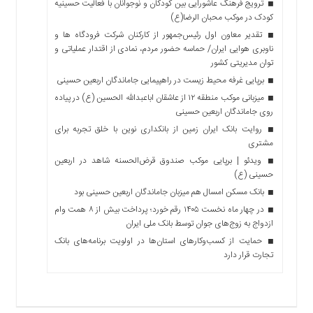
ترویج فرهنگ عاشورایی بین کودکان و نوجوانان با فعالیت حسینیه
کودک در موکب محبان الرضا(ع)
تقدیر معاون اول رئیس‌جمهور از کارکنان شرکت فرودگاه ها و
ناوبری هوایی ایران/ حماسه حضور مردم، نمادی از اقتدار عملیاتی و
توان مدیریتی کشور
برپایی غرفه محیط زیست در راهپیمایی جاماندگان اربعین حسینی
میزبانی موکب منطقه ۱۲ از عاشقان اباعبدالله الحسین (ع) در پیاده
روی جاماندگان اربعین حسینی
روایت بانک ایران زمین از بانکداری نوین با خلق تجربه برای
مشتری
ویدئو | برپایی موکب صندوق قرض‌الحسنه شاهد در اربعین
حسینی (ع)
بانک مسکن امسال هم میزبان جاماندگان اربعین حسینی بود
در چهار ماه نخست ۱۴۰۵ رقم خورد؛ پرداخت بیش از ۸ همت وام
ازدواج به زوج‌های جوان توسط بانک ملی ایران
حمایت از کسب‌وکارهای استان‌ها در اولویت برنامه‌های بانک
تجارت قرار دارد