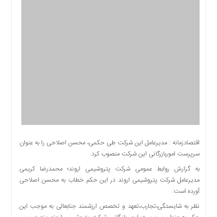
اقتصادی
اجتماعی
فرهنگ
و
هنر
بورس
بانک
و
بیمه
صنعت
و
معدن
اقتصادزمانه : مدیرعامل این شرکت طی حکمی، محسن اصلاحی را به عنوان
نفت
سرپرست اموربازرگانی این شرکت منصوب کرد.
و
به گزارش روابط عمومی شرکت پتروشیمی اروند؛ محمدرضا کریمی
انرژی
مدیرعامل شرکت پتروشیمی اروند در این حکم خطاب به محسن اصلاحی
فناوری
آورده است:
منظقه
نظر به شایستگی،تجارب،تعهد و تخصص ارزشمند جنابعالی به موجب این
آزاد