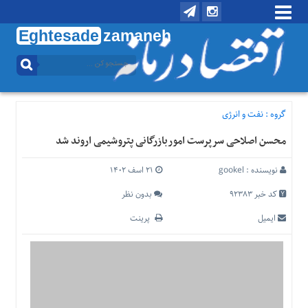
Eghtesade
zamaneh
منوی
بالا
تماس
با
گروه :
نفت و انرژی
ما
محسن اصلاحی سرپرست اموربازرگانی پتروشیمی اروند شد
درباره
ما
نویسنده :
gookel
۲۱ اسف ۱۴۰۲
منوی
اصلی
کد خبر 92383
بدون نظر
خانه
ایمیل
پرینت
اقتصادی
اجتماعی
بین
الملل