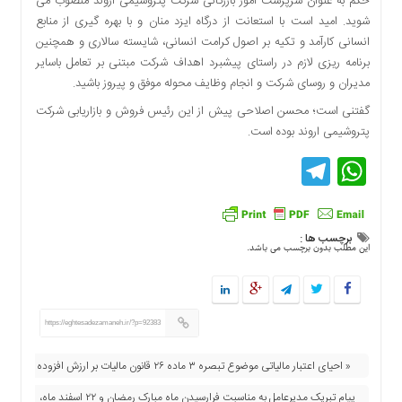
حکم به عنوان سرپرست امور بازرگانی شرکت پتروشیمی اروند منصوب می
دسترسی
شوید. امید است با استعانت از درگاه ایزد منان و با بهره گیری از منابع
سریع
انسانی کارآمد و تکیه بر اصول کرامت انسانی، شایسته سالاری و همچنین
تماس
برنامه ریزی لازم در راستای پیشبرد اهداف شرکت مبتنی بر تعامل باسایر
با
مدیران و روسای شرکت و انجام وظایف محوله موفق و پیروز باشید.
ما
گفتنی است؛ محسن اصلاحی پیش از این رئیس فروش و بازاریابی شرکت
درباره
پتروشیمی اروند بوده است.
ما
Telegram
WhatsApp
کتاب
پلیس،امنیت
و
جامعه
برچسب ها :
گرایی
این مطلب بدون برچسب می باشد.
به
چاپ
رسید
https://eghtesadezamaneh.ir/?p=92383
اخبار
سایت
« احیای اعتبار مالیاتی موضوع تبصره ۳ ماده ۲۶ قانون مالیات بر ارزش افزوده
اجتماعی
پیام تبریک مدیرعامل به مناسبت فرارسیدن ماه مبارک رمضان و ۲۲ اسفند ماه،