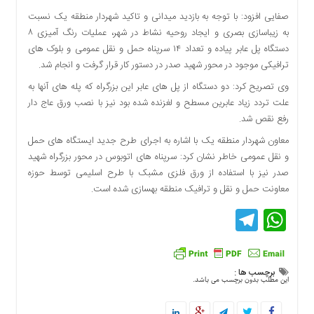
دسترسی
صفایی افزود: با توجه به بازدید میدانی و تاکید شهردار منطقه یک نسبت
سریع
به زیباسازی بصری و ایجاد روحیه نشاط در شهر، عملیات رنگ آمیزی ۸
تماس
دستگاه پل عابر پیاده و تعداد ۱۴ سرپناه حمل و نقل عمومی و بلوک های
با
ترافیکی موجود در محور شهید صدر در دستور کار قرار گرفت و انجام شد.
ما
وی تصریح کرد: دو دستگاه از پل های عابر این بزرگراه که پله های آنها به
درباره
علت تردد زیاد عابرین مسطح و لغزنده شده بود نیز با نصب ورق عاج دار
ما
رفع نقص شد.
کتاب
معاون شهردار منطقه یک با اشاره به اجرای طرح جدید ایستگاه های حمل
پلیس،امنیت
و نقل عمومی خاطر نشان کرد: سرپناه های اتوبوس در محور بزرگراه شهید
و
صدر نیز با استفاده از ورق فلزی مشبک با طرح اسلیمی توسط حوزه
جامعه
معاونت حمل و نقل و ترافیک منطقه بهسازی شده است.
گرایی
به
Telegram
WhatsApp
چاپ
رسید
اخبار
برچسب ها :
سایت
این مطلب بدون برچسب می باشد.
اجتماعی