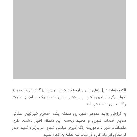
اقتصادی
اجتماعی
فرهنگ
و
هنر
بورس
بانک
و
بیمه
صنعت
و
معدن
اقتصادزمانه : پل های عابر و ایستگاه های اتوبوس بزرگراه شهید صدر به
نفت
عنوان یکی از شریان های پر تردد و اصلی منطقه یک، با انجام عملیات
و
رنگ آمیزی ساماندهی شد.
انرژی
به گزارش روابط عمومی شهرداری منطقه یک، احسان خیراتیان صفائی
فناوری
معاون خدمات شهری و محیط زیست این منطقه اظهار داشت: طرح
منظقه
نگهداشت شهر با محوریت رنگ آمیزی مبلمان شهری در بزرگراه شهید صدر
آزاد
از ابتدای آذر ماه آغاز و در مدت سه هفته به انجام رسید.