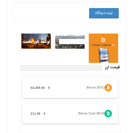
قیمت ارز
Bitcoin (BTC)
64,469.00
$
Bitcoin Cash (BCH)
211.58
$