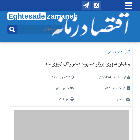
Eghtesade
zamaneh
منوی
بالا
تماس
با
گروه :
اجتماعی
ما
مبلمان شهری بزرگراه شهید صدر رنگ آمیزی شد
درباره
ما
نویسنده :
gookel
۱۳ دی ۱۴۰۲
منوی
اصلی
کد خبر 86406
بدون نظر
خانه
ایمیل
پرینت
اقتصادی
اجتماعی
بین
الملل