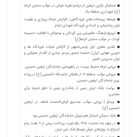
استقبال زائرین اربعین از مراسم تعزیه خوانی در موکب محبان الرضا
(ع) شهرداری منطقه یک
توسعه زیرساخت‌های فرودگاهی، افزایش شبکه پروازی و تقویت
توان پشتیبانی و امدادی فرودگاه شهدای ایلام
ترویج فرهنگ عاشورایی بین کودکان و نوجوانان با فعالیت حسینیه
کودک در موکب محبان الرضا(ع)
تقدیر معاون اول رئیس‌جمهور از کارکنان شرکت فرودگاه ها و
ناوبری هوایی ایران/ حماسه حضور مردم، نمادی از اقتدار عملیاتی و
توان مدیریتی کشور
برپایی غرفه محیط زیست در راهپیمایی جاماندگان اربعین حسینی
میزبانی موکب منطقه ۱۲ از عاشقان اباعبدالله الحسین (ع) در پیاده
روی جاماندگان اربعین حسینی
روایت بانک ایران زمین از بانکداری نوین با خلق تجربه برای
مشتری
ویدئو | برپایی موکب صندوق قرض‌الحسنه شاهد در اربعین
حسینی (ع)
بانک مسکن امسال هم میزبان جاماندگان اربعین حسینی بود
در چهار ماه نخست ۱۴۰۵ رقم خورد؛ پرداخت بیش از ۸ همت وام
ازدواج به زوج‌های جوان توسط بانک ملی ایران
حمایت از کسب‌وکارهای استان‌ها در اولویت برنامه‌های بانک