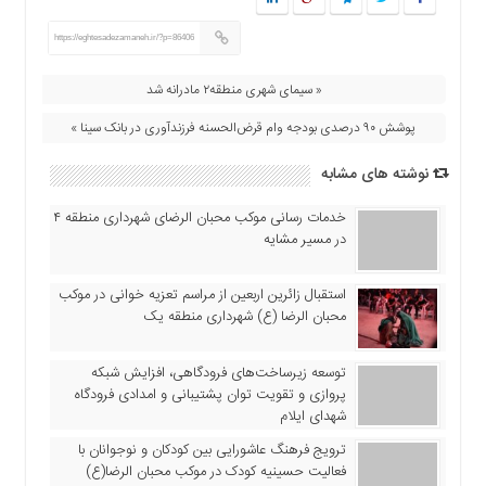
اقتصادی
فرهنگ
https://eghtesadezamaneh.ir/?p=86406
و
« سیمای شهری منطقه۲ مادرانه شد
هنر
بین
پوشش ۹۰ درصدی بودجه وام قرض‌الحسنه فرزندآوری در بانک سینا »
الملل
نوشته های مشابه
یادداشت
چند
خدمات رسانی موکب محبان الرضای شهرداری منطقه ۴
رسانه
در مسیر مشایه
یادداشت
استقبال زائرین اربعین از مراسم تعزیه خوانی در موکب
محبان الرضا (ع) شهرداری منطقه یک
توسعه زیرساخت‌های فرودگاهی، افزایش شبکه
پروازی و تقویت توان پشتیبانی و امدادی فرودگاه
شهدای ایلام
ترویج فرهنگ عاشورایی بین کودکان و نوجوانان با
فعالیت حسینیه کودک در موکب محبان الرضا(ع)