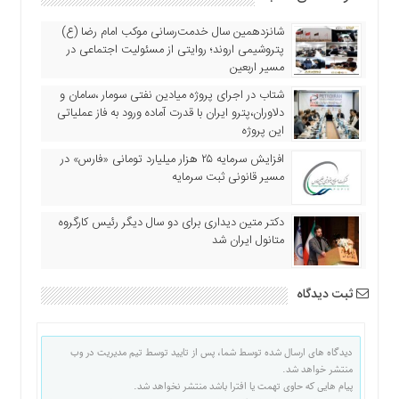
اقتصادی
شانزدهمین سال خدمت‌رسانی موکب امام رضا (ع)
فرهنگ
پتروشیمی اروند؛ روایتی از مسئولیت اجتماعی در
و
مسیر اربعین
هنر
شتاب در اجرای پروژه میادین نفتی سومار ،سامان و
بین
دلاوران،پترو ایران با قدرت آماده ورود به فاز عملیاتی
الملل
این پروژه
یادداشت
افزایش سرمایه ۲۵ هزار میلیارد تومانی «فارس» در
چند
مسیر قانونی ثبت سرمایه
رسانه
دکتر متین دیداری برای دو سال دیگر رئیس کارگروه
یادداشت
متانول ایران شد
ثبت دیدگاه
دیدگاه های ارسال شده توسط شما، پس از تایید توسط تیم مدیریت در وب
منتشر خواهد شد.
پیام هایی که حاوی تهمت یا افترا باشد منتشر نخواهد شد.