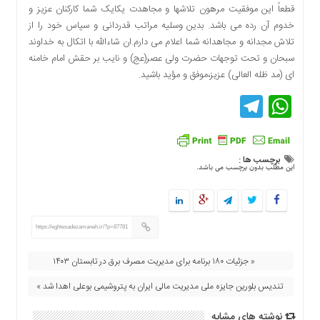
قطعاً این موفقیت مرهون تلاشها و مجاهدت یکایک شما کارکنان عزیز و
دسترسی
خدوم آن رده می باشد. بدین وسلیه مراتب قدردانی و سپاس خود را از
سریع
تلاش مجدانه و مجاهدانه شما اعلام می دارم.ان شاءالله با اتکال به خداوند
تماس
سبحان و تحت توجهات حضرت ولی عصر(عج) و نایب بر حقش امام خامنه
با
ای (مد ظله العالی) عزیز،موفق و مؤید باشید.
ما
Telegram
WhatsApp
درباره
ما
کتاب
پلیس،امنیت
برچسب ها :
و
این مطلب بدون برچسب می باشد.
جامعه
گرایی
به
چاپ
https://eghtesadezamaneh.ir/?p=87781
رسید
« جزئیات ۱۸۰ برنامه برای مدیریت مصرف برق در تابستان ۱۴۰۳
اخبار
سایت
تندیس بلورین جایزه ملی مدیریت مالی ایران به پتروشیمی بوعلی اهدا شد »
اجتماعی
نوشته های مشابه