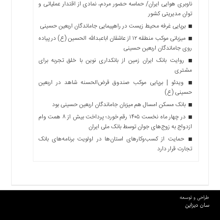
ناوبری هوایی ایران/ حماسه حضور مردم، نمادی از اقتدار عملیاتی و
توان مدیریتی کشور
برپایی غرفه محیط زیست در راهپیمایی جاماندگان اربعین حسینی
میزبانی موکب منطقه ۱۲ از عاشقان اباعبدالله الحسین (ع) در پیاده
روی جاماندگان اربعین حسینی
روایت بانک ایران زمین از بانکداری نوین با خلق تجربه برای
مشتری
ویدئو | برپایی موکب صندوق قرض‌الحسنه شاهد در اربعین
حسینی (ع)
بانک مسکن امسال هم میزبان جاماندگان اربعین حسینی بود
در چهار ماه نخست ۱۴۰۵ رقم خورد؛ پرداخت بیش از ۸ همت وام
ازدواج به زوج‌های جوان توسط بانک ملی ایران
حمایت از کسب‌وکارهای استان‌ها در اولویت برنامه‌های بانک
تجارت قرار دارد
طراحی و توسعه
سان دیزاین