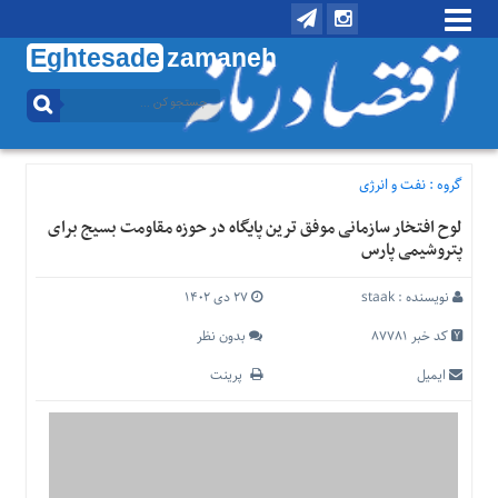
Eghtesade
zamaneh
منوی
بالا
تماس
با
گروه :
نفت و انرژی
ما
لوح افتخار سازمانی موفق ترین پایگاه در حوزه مقاومت بسیج برای
درباره
پتروشیمی پارس
ما
منوی
نویسنده :
staak
۲۷ دی ۱۴۰۲
اصلی
کد خبر 87781
بدون نظر
خانه
ایمیل
پرینت
اقتصادی
اجتماعی
بین
الملل