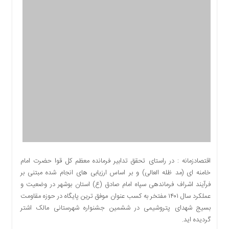
اقتصادی
اجتماعی
فرهنگ
و
هنر
بورس
بانک
و
بیمه
صنعت
و
معدن
نفت
اقتصادزمانه : در راستای تحقق تدابیر فرمانده معظم کل قوا حضرت امام
و
خامنه ای (مد ظله العالی) و بر اساس ارزیابی های انجام شده مبتنی بر
انرژی
فرآیند اشراف فرماندهی سپاه امام صادق (ع) استان بوشهر در وضعیت و
فناوری
عملکرد سال ۱۴۰۱ مفتخر به کسب عنوان موفق ترین پایگاه در حوزه مقاومت
بسیج شهدای پتروشیمی در ششمین جشنواره شهرستانی مالک اشتر
منظقه
گردیده اید.
آزاد