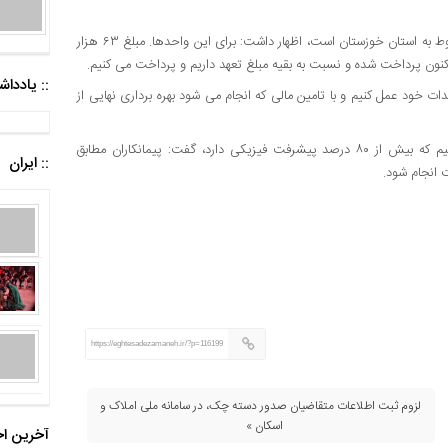
وی با بیان اینکه ۱۴ هزار و ۳۰۰ واحد مسکونی نهضت ملی مسکن مربوط به استان خوزستان است، اظهار داشت: برای این واحدها. مبلغ ۶۳ هزار
:: یادد
ت خود عمل کنیم و با تامین مالی که انجام می شود بهره برداری نهایی از
خورسندیان با اعلام اینکه امروز از پروژه فرهنگشهر اهواز بازدید داشتیم که بیش از ۸۰ درصد پیشرفت فیزیکی دارد، گفت: پیمانکاران مطابق
:: ایران
 انجام شود.
https://eghtesadezamaneh.ir/?p=116199
لزوم ثبت اطلاعات متقاضیان صدور دسته چک، در سامانه ملی املاک و
اسکان »
آخرین اخ