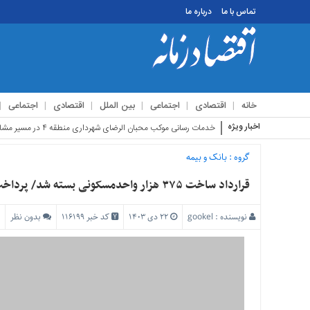
تماس با ما
درباره ما
منوی
بالا
تماس
خانه
اقتصادی
اجتماعی
بین الملل
اقتصادی
اجتماعی
با
ما
اخبار ویژه
استقبال زائرین ا
درباره
ما
گروه :
بانک و بیمه
منوی
قرارداد ساخت ۳۷۵ هزار واحدمسکونی بسته شد/ پرداخت ۱۱۵ همت سهم الشرکه از سوی بانک مسکن
اصلی
خانه
نویسنده :
gookel
۲۲ دی ۱۴۰۳
کد خبر 116199
بدون نظر
اقتصادی
اجتماعی
بین
الملل