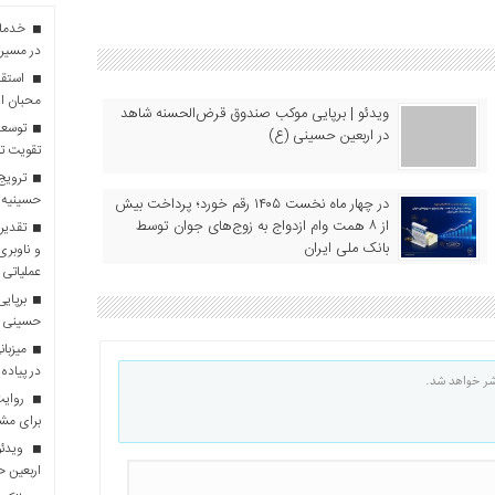
در مسیر 
استقبا
محبان ا
ویدئو | برپایی موکب صندوق قرض‌الحسنه شاهد
توسعه
در اربعین حسینی (ع)
تقویت تو
ترویج 
حسینیه 
در چهار ماه نخست ۱۴۰۵ رقم خورد؛ پرداخت بیش
از ۸ همت وام ازدواج به زوج‌های جوان توسط
تقدیر 
بانک ملی ایران
و ناوبری
عملیاتی 
برپایی
حسینی
در پیاده
شر خواهد شد.
روایت 
برای مش
ویدئو
اربعین 