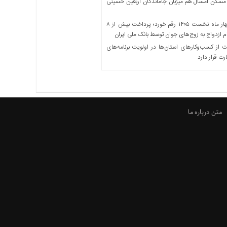
مسکن امسال هم میزبان جاماندگان اربعین حسینی
در چهار ماه نخست ۱۴۰۵ رقم خورد؛ پرداخت بیش از ۸
ازدواج به زوج‌های جوان توسط بانک ملی ایران
از کسب‌وکارهای استان‌ها در اولویت برنامه‌های
رت قرار دارد
متن درباره ما