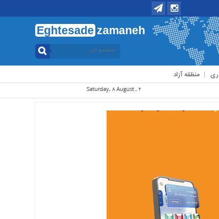
Eghtesade
zamaneh
ری
منظقه آزاد