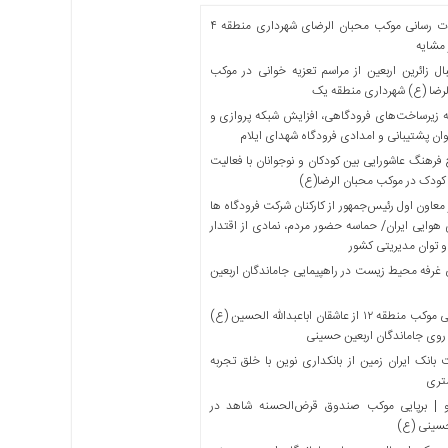
خدمات رسانی موکب محبان الرضای شهرداری منطقه ۴
مشایه
ل زائرین اربعین از مراسم تعزیه خوانی در موکب
لرضا (ع) شهرداری منطقه یک
 زیرساخت‌های فرودگاهی، افزایش شبکه پروازی و
ان پشتیبانی و امدادی فرودگاه شهدای ایلام
فرهنگ عاشورایی بین کودکان و نوجوانان با فعالیت
کودک در موکب محبان الرضا(ع)
معاون اول رئیس‌جمهور از کارکنان شرکت فرودگاه ها
 هوایی ایران/ حماسه حضور مردم، نمادی از اقتدار
و توان مدیریتی کشور
 غرفه محیط زیست در راهپیمایی جاماندگان اربعین
میزبانی موکب منطقه ۱۲ از عاشقان اباعبدالله الحسین (ع)
 روی جاماندگان اربعین حسینی
بانک ایران زمین از بانکداری نوین با خلق تجربه
تری
 | برپایی موکب صندوق قرض‌الحسنه شاهد در
حسینی (ع)