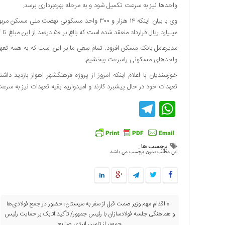
واحدها نیز به سرعت تکمیل شود و به مرحله بهره‌برداری برسد.
اقتصادی
فرهنگ
میلیارد ریال قرارداد منعقد شده است که بالغ بر ۵۰ درصد از این مبلغ تا کنون پرداخت شده و نسبت به بقیه مبلغ تعهد داریم و پرداخت می کنیم.
و
هنر
مدیرعامل بانک مسکن افزود: تمام سعی ما بر این است که به همه تعهدا
واحد‌های مسکونی راسرعت ببخشیم.
بین
الملل
یادداشت
تعهدات خود در حال پیشبرد کارند و امیدواریم بقیه تعهدات نیز به سرعت
Telegram
WhatsApp
چند
رسانه
یادداشت
برچسب ها :
این مطلب بدون برچسب می باشد.
« اقدام مهم وزیر صمت قبل از سفر به سیستان؛ حضور در جمع فولادی‌ها
و هماهنگی جلسه فولادسازان با رئیس جمهور/ تأکید اتابک بر حمایت رئیس
جمهور از تامین انرژی صنایع