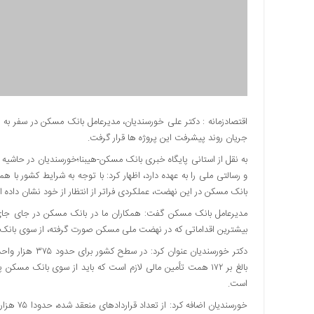
دسترسی
سریع
تماس
با
ما
درباره
ما
اقتصادزمانه : دکتر علی خورسندیان، مدیرعامل بانک مسکن در سفر به 
جریان روند پیشرفت این پروژه ها قرار گرفت.
کتاب
پلیس،امنیت
به نقل از استانی پایگاه خبری بانک مسکن-هیبنا؛خورسندیان در حاشیه 
و
و رسالتی ملی را به عهده دارد، اظهار کرد: با توجه به شرایط کشور ب
جامعه
بانک مسکن در این نهضت، عملکردی فراتر از انتظار از خود نشان داده 
گرایی
مدیرعامل بانک مسکن گفت: همکاران ما در بانک مسکن در جای جای ک
به
بیشترین اقداماتی که در نهضت ملی مسکن صورت گرفته، از سوی بانک
چاپ
رسید
دکتر خورسندیان 
اخبار
است.
سایت
خورسندیان
اجتماعی