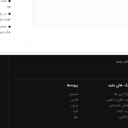
بانک 
بود
همت وام 
حمایت 
بانک تجا
چاپ رسید
نک های مفید
پیوندها
گذاری ها
تسنیم
یت های مذهبی
فارس
نگی اجتماعی
میزان
رت ارشاد
فردا
دشگری
مهر