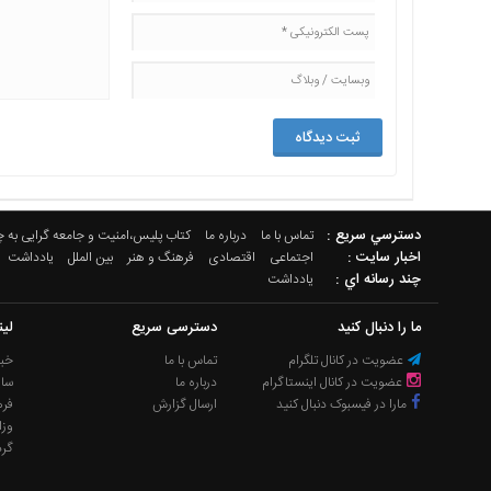
دسترسي سريع :
تماس با ما
درباره ما
کتاب پلیس،امنیت و جامعه گرایی به 
اخبار سایت :
اجتماعی
اقتصادی
فرهنگ و هنر
بین الملل
یادداشت
چند رسانه اي :
یادداشت
ما را دنبال کنید
دسترسی سریع
لی
عضویت در کانال تلگرام
تماس با ما
خبر
عضویت در کانال اینستاگرام
درباره ما
سا
مارا در فیسبوک دنبال کنید
ارسال گزارش
فره
وزا
گر