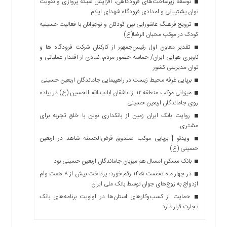
توسعه زیرساخت‌های فرودگاهی، افزایش شبکه پروازی و تقویت
توان پشتیبانی و امدادی فرودگاه شهدای ایلام
ترویج فرهنگ عاشورایی بین کودکان و نوجوانان با فعالیت حسینیه
کودک در موکب محبان الرضا(ع)
تقدیر معاون اول رئیس‌جمهور از کارکنان شرکت فرودگاه ها و
ناوبری هوایی ایران/ حماسه حضور مردم، نمادی از اقتدار عملیاتی و
توان مدیریتی کشور
برپایی غرفه محیط زیست در راهپیمایی جاماندگان اربعین حسینی
میزبانی موکب منطقه ۱۲ از عاشقان اباعبدالله الحسین (ع) در پیاده
روی جاماندگان اربعین حسینی
روایت بانک ایران زمین از بانکداری نوین با خلق تجربه برای
مشتری
ویدئو | برپایی موکب صندوق قرض‌الحسنه شاهد در اربعین
حسینی (ع)
بانک مسکن امسال هم میزبان جاماندگان اربعین حسینی بود
در چهار ماه نخست ۱۴۰۵ رقم خورد؛ پرداخت بیش از ۸ همت وام
ازدواج به زوج‌های جوان توسط بانک ملی ایران
حمایت از کسب‌وکارهای استان‌ها در اولویت برنامه‌های بانک
تجارت قرار دارد