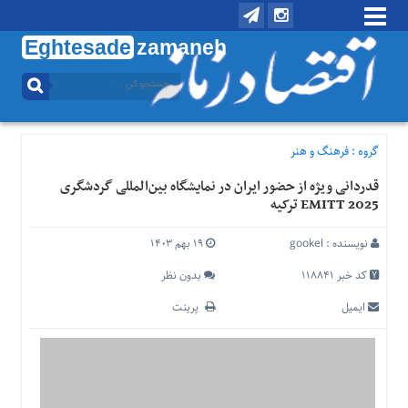
Eghtesade
zamaneh
منوی
بالا
تماس
با
گروه :
فرهنگ و هنر
ما
قدردانی ویژه از حضور ایران در نمایشگاه بین‌المللی گردشگری
درباره
EMITT 2025 ترکیه
ما
منوی
نویسنده :
gookel
۱۹ بهم ۱۴۰۳
اصلی
کد خبر 118841
بدون نظر
خانه
ایمیل
پرینت
اقتصادی
اجتماعی
بین
الملل