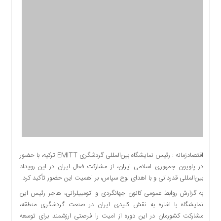
اقتصادی
اجتماعی
فرهنگ
و
هنر
بورس
بانک
و
بیمه
صنعت
و
معدن
نفت
اقتصادزمانه : رئیس نمایشگاه بین‌المللی گردشگری EMITT ترکیه، با حضور
و
در پاویون جمهوری اسلامی ایران، از مشارکت فعال ایران در این رویداد
انرژی
بین‌المللی قدردانی و با اهدای لوح سپاس، بر اهمیت این حضور تأکید کرد.
فناوری
به گزارش روابط عمومی کانون جهانگردی و اتومبیلرانی، هاجر رئیس این
منظقه
نمایشگاه با اشاره به نقش کلیدی ایران در صنعت گردشگری منطقه،
آزاد
مشارکت کشورمان در این دوره از امیت را فرصتی ارزشمند برای توسعه