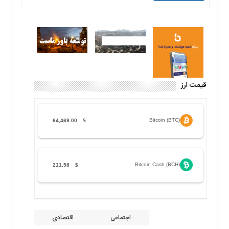
قیمت ارز
Bitcoin (BTC)
64,469.00
$
Bitcoin Cash (BCH)
211.58
$
اجتماعی
اقتصادی