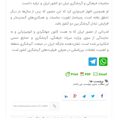
مناسبات فرهنگی و گردشگری میان دو کشور ایران و ترکیه دانست.
دسترسی
سریع
او همچنین اظهار امیدواری کرد که این حضور، که پس از سال‌ها بار دیگر
تماس
تحقق یافته است، زمینه‌ساز تقویت مناسبات و همکاری‌های گسترده‌تر و
با
افزایش تبادل گردشگر بین دو کشور باشد.
ما
قدردانی از حضور ایران که به همت کانون جهانگردی و اتومبیلرانی و به
درباره
نمایندگی از سوی وزارت میراث فرهنگی، گردشگری و صنایع دستی
ما
امکانپذیر شده است، نشان‌دهنده جایگاه ایران در صنعت گردشگری منطقه
کتاب
و اهمیت تعاملات بین‌المللی در معرفی ظرفیت‌های گردشگری کشور است.
پلیس،امنیت
Telegram
WhatsApp
و
جامعه
گرایی
به
برچسب ها :
چاپ
این مطلب بدون برچسب می باشد.
رسید
اخبار
سایت
https://eghtesadezamaneh.ir/?p=118841
اجتماعی