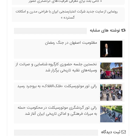
« گامی بلند برای معرفی ظرفیت‌های گردشگری کشور
اقتصادی
رونمایی از سایت جدید شرکت اعتبارسنجی ایران با طراحی مدرن و امکانات
فرهنگ
گسترده »
و
هنر
نوشته های مشابه
بین
الملل
مظلومیت اصفهان در جنگ رمضان
یادداشت
چند
نخستین جلسه حضوری کارگروه شناسایی و صیانت از
رسانه
وسیله‌های نقلیه تاریخی برگزار شد
یادداشت
رالی تور موتورسیکلت «فلک‌الافلاک» به بروجرد رسید
رالی تور گردشگری موتورسیکلت در محکومیت حمله
به میراث فرهنگی و اماکن تاریخی ایران آغاز شد
ثبت دیدگاه