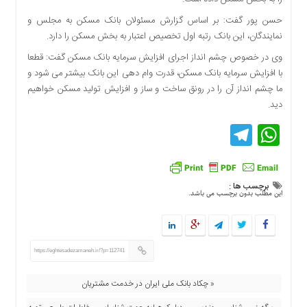
اقتصادی
حسن پور گفت: بر اساس گزارش مسئولان بانک مسکن به مجلس و
فرهنگ
نمایندگان، این بانک رتبه اول تخصیص اعتبار به بخش مسکن را دارد.
و
هنر
وی در خصوص چشم انداز اجرای افزایش سرمایه بانک مسکن گفت: قطعا
با افزایش سرمایه بانک مسکن، قدرت وام دهی این بانک بیشتر می شود و
بین
ما چشم انداز آن را در رونق ساخت و ساز و افزایش تولید مسکن خواهیم
الملل
دید.
یادداشت
Telegram
WhatsApp
چند
رسانه
یادداشت
برچسب ها :
این مطلب بدون برچسب می باشد.
https://eghtesadezamaneh.ir/?p=112741
« چکاد بانک ملی ایران در خدمت مشتریان