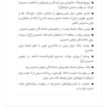
ترویج فرهنگ عاشورایی بین کودکان و نوجوانان با فعالیت حسینیه
کودک در موکب محبان الرضا(ع)
تقدیر معاون اول رئیس‌جمهور از کارکنان شرکت فرودگاه ها و
ناوبری هوایی ایران/ حماسه حضور مردم، نمادی از اقتدار عملیاتی و
توان مدیریتی کشور
برپایی غرفه محیط زیست در راهپیمایی جاماندگان اربعین حسینی
میزبانی موکب منطقه ۱۲ از عاشقان اباعبدالله الحسین (ع) در پیاده
روی جاماندگان اربعین حسینی
روایت بانک ایران زمین از بانکداری نوین با خلق تجربه برای
مشتری
ویدئو | برپایی موکب صندوق قرض‌الحسنه شاهد در اربعین
حسینی (ع)
بانک مسکن امسال هم میزبان جاماندگان اربعین حسینی بود
در چهار ماه نخست ۱۴۰۵ رقم خورد؛ پرداخت بیش از ۸ همت وام
ازدواج به زوج‌های جوان توسط بانک ملی ایران
حمایت از کسب‌وکارهای استان‌ها در اولویت برنامه‌های بانک
تجارت قرار دارد