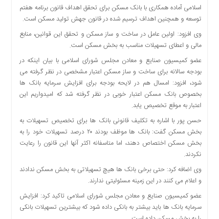
اسلامی آماده همکاری با بانک مسکن برای تحقق اهداف قانون برنامه هفتم
دسترسی
توسعه و همچنین اهداف ترسیم شده در قانون جهش تولید مسکن است.
سریع
تماس
وی افزود: اولین عامل در ساخت و ساز مسکن و تحقق این قوانین، منابع
با
مالی و اعطای تسهیلات مناسب به بخش مسکن است.
ما
عضو کمیسیون صنایع و معادن مجلس شورای اسلامی با بیان اینکه در
درباره
بودجه سالانه برای ساخت و ساز مسکن اعتبار مشخصی در نظر گرفته می
ما
شود، افزود: امسال هم در لایحه بودجه برای افزایش سرمایه بانک ها
کتاب
بخصوص بانک مسکن اعتبار خوبی در نظر گرفته شد که امیدواریم این
پلیس،امنیت
اعتبار به موقع تخصیص یابد.
و
حسن پور با اشاره به تکلیف قانونی بانک ها برای تخصیص تسهیلات به
جامعه
بخش مسکن گفت: بانک ها موظف بودند ۲۰ درصد تسهیلات خود را به
گرایی
بخش مسکن اختصاص دهند، اما متاسفانه اکثر آنها این قانون را رعایت
به
نکردند.
چاپ
رسید
وی اضافه کرد: حتی برخی بانک ها هیچ تسهیلاتی به بخش مسکن ندادند
و اعلام می کنند در این زمینه مسئولیتی ندارند.
اخبار
سایت
عضو کمیسیون صنایع و معادن مجلس شورای اسلامی تاکید کرد: افزایش
سرمایه بانک ها باید بیشتر به بانکی داده شود که بیشترین تسهیلات بانکی
اجتماعی
را به بخش مسکن داده است.