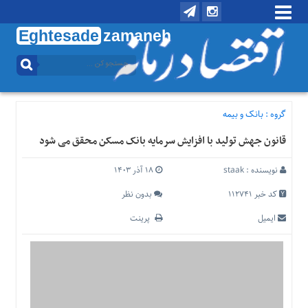
Eghtesade
zamaneh
منوی
بالا
تماس
با
گروه :
بانک و بیمه
ما
قانون جهش تولید با افزایش سرمایه بانک مسکن محقق می شود
درباره
ما
نویسنده :
staak
۱۸ آذر ۱۴۰۳
منوی
اصلی
کد خبر 112741
بدون نظر
خانه
ایمیل
پرینت
اقتصادی
اجتماعی
بین
الملل