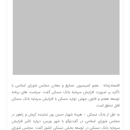
اقتصادی
اجتماعی
فرهنگ
و
هنر
بورس
بانک
و
بیمه
صنعت
و
معدن
اقتصادزمانه : عضو کمیسیون صنایع و معادن مجلس شورای اسلامی با
نفت
تأکید بر ضرورت افزایش سرمایه بانک مسکن گفت: سیاست های برنامه
و
توسعه هفتم و قانون جهش تولید مسکن با افزایش سرمایه بانک مسکن
انرژی
قابل تحقق است.
فناوری
به نقل از بانک مسکن – هیبنا؛ شهباز حسن پور نماینده کرمان و راهور در
منظقه
مجلس شورای اسلامی در گفت‌وگو با شهر بورس، درباره تاثیر افزایش
آزاد
سرمایه بانک مسکن در توسعه بخش مسکن کشور گفت: مجلس شورای